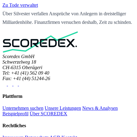
Zu Tode ver­wal­tet
Über Sil­ves­ter ver­fal­len An­sprü­che von An­le­gern in drei­stel­li­ger
Mil­li­ar­den­hö­he. Fi­nanz­fir­men ver­su­chen des­halb, Zeit zu schin­den.
Scoredex GmbH
Schwerzelweg 18
CH-6315 Oberägeri
Tel: +41 (41) 562 09 40
Fax: +41 (44) 51244-26
Plattform
Unternehmen suchen
Unsere Leistungen
News & Analysen
Beispielprofil
Über SCOREDEX
Rechtliches