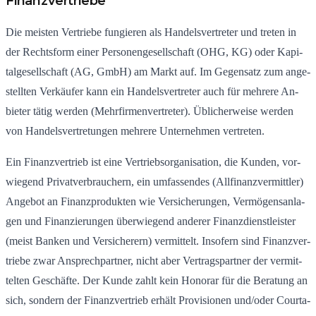
Finanzvertriebe
Die meis­ten Ver­trie­be fun­gie­ren als Han­dels­ver­tre­ter und tre­ten in
der Rechts­form einer Per­so­nen­ge­sell­schaft (OHG, KG) oder Ka­pi­
tal­ge­sell­schaft (AG, GmbH) am Markt auf. Im Ge­gen­satz zum an­ge­
stell­ten Ver­käu­fer kann ein Han­dels­ver­tre­ter auch für meh­re­re An­
bie­ter tätig wer­den (Mehr­fir­men­ver­tre­ter). Üb­li­cher­wei­se wer­den
von Han­dels­ver­tre­tun­gen meh­re­re Un­ter­neh­men ver­tre­ten.
Ein Fi­nanz­ver­trieb ist eine Ver­triebs­or­ga­ni­sa­ti­on, die Kun­den, vor­
wie­gend Pri­vat­ver­brau­chern, ein um­fas­sen­des (All­fi­nanz­ver­mitt­ler)
An­ge­bot an Fi­nanz­pro­duk­ten wie Ver­si­che­run­gen, Ver­mö­gens­an­la­
gen und Fi­nan­zie­run­gen über­wie­gend an­de­rer Fi­nanz­dienst­leis­ter
(meist Ban­ken und Ver­si­che­rern) ver­mit­telt. In­so­fern sind Fi­nanz­ver­
trie­be zwar An­sprech­part­ner, nicht aber Ver­trags­part­ner der ver­mit­
tel­ten Ge­schäf­te. Der Kunde zahlt kein Ho­no­rar für die Be­ra­tung an
sich, son­dern der Fi­nanz­ver­trieb er­hält Pro­vi­sio­nen und/oder Cour­ta­