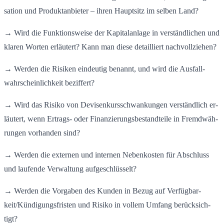
sa­ti­on und Pro­dukt­an­bie­ter – ihren Haupt­sitz im sel­ben Land?
→ Wird die Funk­ti­ons­wei­se der Ka­pi­tal­an­la­ge in ver­ständ­li­chen und
kla­ren Wor­ten er­läu­tert? Kann man diese de­tail­liert nach­voll­zie­hen?
→ Wer­den die Ri­si­ken ein­deu­tig be­nannt, und wird die Aus­fall­
wahr­schein­lich­keit be­zif­fert?
→ Wird das Ri­si­ko von De­vi­sen­kurs­schwan­kun­gen ver­ständ­lich er­
läu­tert, wenn Er­trags- oder Fi­nan­zie­rungs­be­stand­tei­le in Fremd­wäh­
run­gen vor­han­den sind?
→ Wer­den die ex­ter­nen und in­ter­nen Ne­ben­kos­ten für Ab­schluss
und lau­fen­de Ver­wal­tung auf­ge­schlüs­selt?
→ Wer­den die Vor­ga­ben des Kun­den in Bezug auf Ver­füg­bar­
keit/Kün­di­gungs­fris­ten und Ri­si­ko in vol­lem Um­fang be­rück­sich­
tigt?