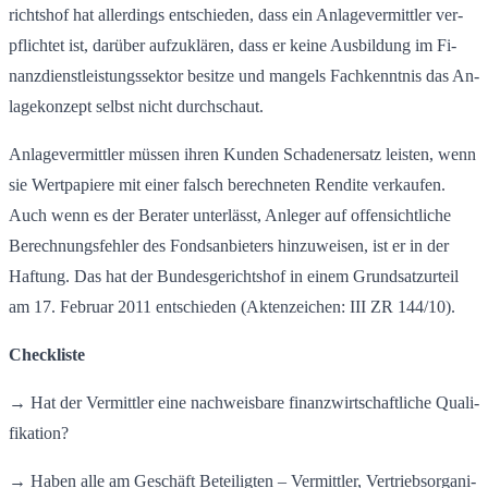
richts­hof hat al­ler­dings ent­schie­den, dass ein An­la­ge­ver­mitt­ler ver­
pflich­tet ist, dar­über auf­zu­klä­ren, dass er keine Aus­bil­dung im Fi­
nanz­dienst­leis­tungs­sek­tor be­sit­ze und man­gels Fach­kennt­nis das An­
la­ge­kon­zept selbst nicht durch­schaut.
An­la­ge­ver­mitt­ler müs­sen ihren Kun­den Scha­den­er­satz leis­ten, wenn
sie Wert­pa­pie­re mit einer falsch be­rech­ne­ten Ren­di­te ver­kau­fen.
Auch wenn es der Be­ra­ter un­ter­lässt, An­le­ger auf of­fen­sicht­li­che
Be­rech­nungs­feh­ler des Fonds­an­bie­ters hin­zu­wei­sen, ist er in der
Haf­tung. Das hat der Bun­des­ge­richts­hof in einem Grund­satz­ur­teil
am 17. Fe­bru­ar 2011 ent­schie­den (Ak­ten­zei­chen: III ZR 144/10).
Checkliste
→ Hat der Ver­mitt­ler eine nach­weis­ba­re fi­nanz­wirt­schaft­li­che Qua­li­
fi­ka­ti­on?
→ Haben alle am Ge­schäft Be­tei­lig­ten – Ver­mitt­ler, Ver­triebs­or­ga­ni­