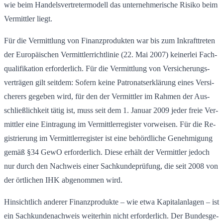
wie beim Han­dels­ver­tre­ter­mo­dell das un­ter­neh­me­ri­sche Ri­si­ko beim
Ver­mitt­ler liegt.
Für die Ver­mitt­lung von Fi­nanz­pro­duk­ten war bis zum In­kraft­tre­ten
der Eu­ro­päi­schen Ver­mitt­ler­richt­li­nie (22. Mai 2007) kei­ner­lei Fach­
qua­li­fi­ka­ti­on er­for­der­lich. Für die Ver­mitt­lung von Ver­si­che­rungs­
ver­trä­gen gilt seit­dem: So­fern keine Pa­tro­nats­er­klä­rung eines Ver­si­
che­rers ge­ge­ben wird, für den der Ver­mitt­ler im Rah­men der Aus­
schlie­ß­lich­keit tätig ist, muss seit dem 1. Ja­nu­ar 2009 jeder freie Ver­
mitt­ler eine Ein­tra­gung im Ver­mitt­ler­re­gis­ter vor­wei­sen. Für die Re­
gis­trie­rung im Ver­mitt­ler­re­gis­ter ist eine be­hörd­li­che Ge­neh­mi­gung
gemäß §34 GewO er­for­der­lich. Diese er­hält der Ver­mitt­ler je­doch
nur durch den Nach­weis einer Sach­kun­de­prü­fung, die seit 2008 von
der ört­li­chen IHK ab­ge­nom­men wird.
Hin­sicht­lich an­de­rer Fi­nanz­pro­duk­te – wie etwa Ka­pi­tal­an­la­gen – ist
ein Sach­kun­de­nach­weis wei­ter­hin nicht er­for­der­lich. Der Bun­des­ge­