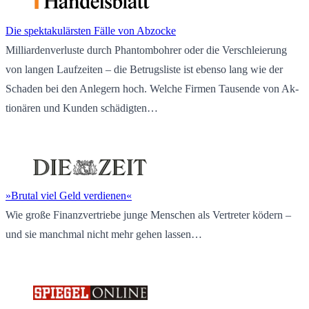
Die spek­ta­ku­lärs­ten Fälle von Ab­zo­cke
Mil­li­ar­den­ver­lus­te durch Phan­tom­boh­rer oder die Ver­schleie­rung
von lan­gen Lauf­zei­ten – die Be­trugs­lis­te ist eben­so lang wie der
Scha­den bei den An­le­gern hoch. Wel­che Fir­men Tau­sen­de von Ak­
tio­nä­ren und Kun­den schä­dig­ten…
»Bru­tal viel Geld ver­die­nen«
Wie große Fi­nanz­ver­trie­be junge Men­schen als Ver­tre­ter kö­dern –
und sie manch­mal nicht mehr gehen las­sen…