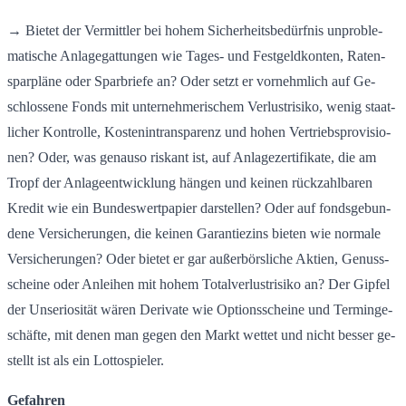
→ Bie­tet der Ver­mitt­ler bei hohem Si­cher­heits­be­dürf­nis un­pro­ble­
ma­ti­sche An­la­ge­gat­tun­gen wie Ta­ges- und Fest­geld­kon­ten, Ra­ten­
spar­plä­ne oder Spar­brie­fe an? Oder setzt er vor­nehm­lich auf Ge­
schlos­se­ne Fonds mit un­ter­neh­me­ri­schem Ver­lust­ri­si­ko, wenig staat­
li­cher Kon­trol­le, Kos­ten­in­trans­pa­renz und hohen Ver­triebs­pro­vi­sio­
nen? Oder, was ge­nau­so ris­kant ist, auf An­la­ge­zer­ti­fi­ka­te, die am
Tropf der An­la­ge­ent­wick­lung hän­gen und kei­nen rück­zahl­ba­ren
Kre­dit wie ein Bun­des­wert­pa­pier dar­stel­len? Oder auf fonds­ge­bun­
de­ne Ver­si­che­run­gen, die kei­nen Ga­ran­tie­zins bie­ten wie nor­ma­le
Ver­si­che­run­gen? Oder bie­tet er gar au­ßer­börs­li­che Ak­ti­en, Ge­nuss­
schei­ne oder An­lei­hen mit hohem To­tal­ver­lust­ri­si­ko an? Der Gip­fel
der Un­se­rio­si­tät wären De­ri­va­te wie Op­ti­ons­schei­ne und Ter­min­ge­
schäf­te, mit denen man gegen den Markt wet­tet und nicht bes­ser ge­
stellt ist als ein Lot­to­spie­ler.
Gefahren