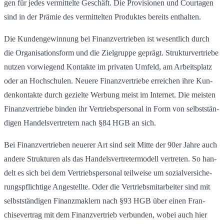
gen für jedes ver­mit­tel­te Ge­schäft. Die Pro­vi­sio­nen und Cour­ta­gen
sind in der Prä­mie des ver­mit­tel­ten Pro­duk­tes be­reits ent­hal­ten.
Die Kun­den­ge­win­nung bei Fi­nanz­ver­trie­ben ist we­sent­lich durch
die Or­ga­ni­sa­ti­ons­form und die Ziel­grup­pe ge­prägt. Struk­tur­ver­trie­be
nut­zen vor­wie­gend Kon­tak­te im pri­va­ten Um­feld, am Ar­beits­platz
oder an Hoch­schu­len. Neue­re Fi­nanz­ver­trie­be er­rei­chen ihre Kun­
den­kon­tak­te durch ge­ziel­te Wer­bung meist im In­ter­net. Die meis­ten
Fi­nanz­ver­trie­be bin­den ihr Ver­triebs­per­so­nal in Form von selb­ststän­
di­gen Han­dels­ver­tre­tern nach §84 HGB an sich.
Bei Fi­nanz­ver­trie­ben neue­rer Art sind seit Mitte der 90er Jahre auch
an­de­re Struk­tu­ren als das Han­dels­ver­tre­ter­mo­dell ver­tre­ten. So han­
delt es sich bei dem Ver­triebs­per­so­nal teil­wei­se um so­zi­al­ver­si­che­
rungs­pflich­ti­ge An­ge­stell­te. Oder die Ver­triebs­mit­ar­bei­ter sind mit
selb­ststän­di­gen Fi­nanz­mak­lern nach §93 HGB über einen Fran­
chise­ver­trag mit dem Fi­nanz­ver­trieb ver­bun­den, wobei auch hier