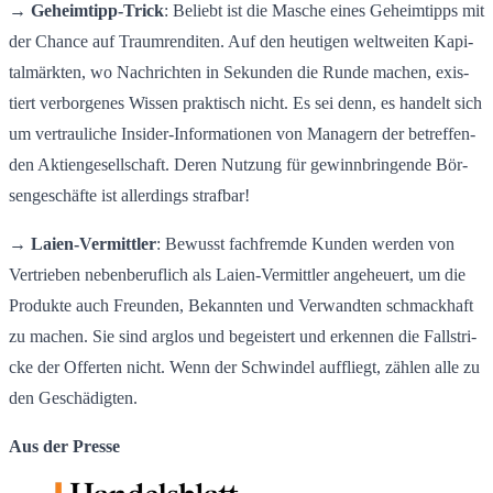
→
Ge­heim­tipp-Trick
: Be­liebt ist die Ma­sche eines Ge­heim­tipps mit
der Chan­ce auf Traum­ren­di­ten. Auf den heu­ti­gen welt­wei­ten Ka­pi­
tal­märk­ten, wo Nach­rich­ten in Se­kun­den die Runde ma­chen, exis­
tiert ver­bor­ge­nes Wis­sen prak­tisch nicht. Es sei denn, es han­delt sich
um ver­trau­li­che In­si­der-In­for­ma­tio­nen von Ma­na­gern der be­tref­fen­
den Ak­ti­en­ge­sell­schaft. Deren Nut­zung für ge­winn­brin­gen­de Bör­
sen­ge­schäf­te ist al­ler­dings straf­bar!
→
Lai­en-Ver­mitt­ler
: Be­wusst fach­frem­de Kun­den wer­den von
Ver­trie­ben ne­ben­be­ruf­lich als Lai­en-Ver­mitt­ler an­ge­heu­ert, um die
Pro­duk­te auch Freun­den, Be­kann­ten und Ver­wand­ten schmack­haft
zu ma­chen. Sie sind arg­los und be­geis­tert und er­ken­nen die Fall­stri­
cke der Of­fer­ten nicht. Wenn der Schwin­del auf­fliegt, zäh­len alle zu
den Ge­schä­dig­ten.
Aus der Pres­se