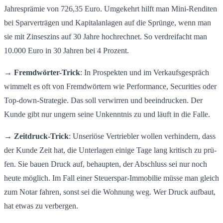
Jah­res­prä­mie von 726,35 Euro. Um­ge­kehrt hilft man Mi­ni-Ren­di­ten
bei Spar­ver­trä­gen und Ka­pi­tal­an­la­gen auf die Sprün­ge, wenn man
sie mit Zin­ses­zins auf 30 Jahre hoch­rech­net. So ver­drei­facht man
10.000 Euro in 30 Jah­ren bei 4 Pro­zent.
→
Fremd­wör­ter-Trick
: In Pro­spek­ten und im Ver­kaufs­ge­spräch
wim­melt es oft von Fremd­wör­tern wie Per­for­mance, Se­cu­ri­ties oder
Top-down-Stra­te­gie. Das soll ver­wir­ren und be­ein­dru­cken. Der
Kunde gibt nur un­gern seine Un­kennt­nis zu und läuft in die Falle.
→
Zeit­druck-Trick
: Un­se­riö­se Ver­trieb­ler wol­len ver­hin­dern, dass
der Kunde Zeit hat, die Un­ter­la­gen ei­ni­ge Tage lang kri­tisch zu prü­
fen. Sie bauen Druck auf, be­haup­ten, der Ab­schluss sei nur noch
heute mög­lich. Im Fall einer Steu­er­spar-Im­mo­bi­lie müsse man gleich
zum Notar fah­ren, sonst sei die Woh­nung weg. Wer Druck auf­baut,
hat etwas zu ver­ber­gen.