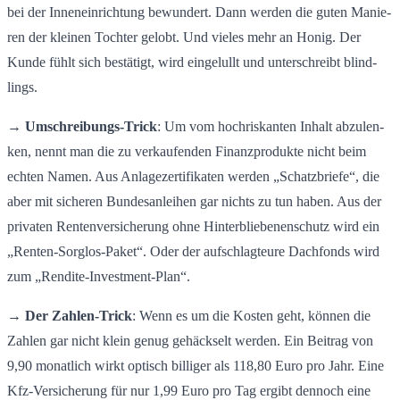
bei der In­nen­ein­rich­tung be­wun­dert. Dann wer­den die guten Ma­nie­
ren der klei­nen Toch­ter ge­lobt. Und vie­les mehr an Honig. Der
Kunde fühlt sich be­stä­tigt, wird ein­ge­lullt und un­ter­schreibt blind­
lings.
→
Um­schrei­bungs-Trick
: Um vom hoch­ris­kan­ten In­halt ab­zu­len­
ken, nennt man die zu ver­kau­fen­den Fi­nanz­pro­duk­te nicht beim
ech­ten Namen. Aus An­la­ge­zer­ti­fi­ka­ten wer­den „Schatz­brie­fe“, die
aber mit si­che­ren Bun­des­an­lei­hen gar nichts zu tun haben. Aus der
pri­va­ten Ren­ten­ver­si­che­rung ohne Hin­ter­blie­be­nen­schutz wird ein
„Ren­ten-Sorg­los-Pa­ket“. Oder der auf­schlag­teu­re Dach­fonds wird
zum „Ren­di­te-In­vest­ment-Plan“.
→
Der Zah­len-Trick
: Wenn es um die Kos­ten geht, kön­nen die
Zah­len gar nicht klein genug ge­häck­selt wer­den. Ein Bei­trag von
9,90 mo­nat­lich wirkt op­tisch bil­li­ger als 118,80 Euro pro Jahr. Eine
Kfz-Ver­si­che­rung für nur 1,99 Euro pro Tag er­gibt den­noch eine