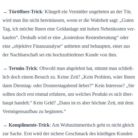
→
Tür­öff­ner-Trick
: Klin­gelt ein Ver­mitt­ler un­ge­be­ten an der Tür,
wird man ihn nicht her­ein­las­sen, wenn er die Wahr­heit sagt: „Guten
Tag, ich möch­te Ihnen eine Geld­an­la­ge mit hohen Ne­ben­kos­ten ver­
kau­fen“. Des­halb wird er eine „kos­ten­lo­se Ren­ten­be­ra­tung“ oder
eine „ob­jek­ti­ve Fi­nanz­ana­ly­se“ an­bie­ten und be­haup­ten, einer aus
der Nach­bar­schaft sei ein hoch­zu­frie­de­ner Kunde von ihm.
→
Ter­min-Trick
: Ob­wohl man ab­ge­lehnt hat, stimmt man schlie­ß­
lich doch einem Be­such zu. Keine Zeit? „Kein Pro­blem, wäre Ihnen
dann Diens­tag- oder Don­ners­tag­abend lie­ber?“ Kein In­ter­es­se? „Sie
soll­ten doch erst ein­mal er­fah­ren, um wel­ches Pro­dukt es sich über­
haupt han­delt.“ Kein Geld? „Dann ist es aber höchs­te Zeit, mit dem
Ver­mö­gens­auf­bau zu be­gin­nen.“
→
Kom­pli­men­te-Trick
: Am Wohn­zim­mer­tisch geht es nicht gleich
zur Sache. Erst wird der si­che­re Ge­schmack des künf­ti­gen Kun­den