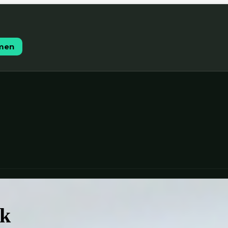
hmen
ck