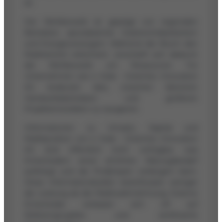
ist.
Der Wettbewerb ist geprägt von regionalen
Betrieben, spezialisierten Solartechnikanbietern
und Energieversorgern. Während der Boom den
Markteintritt erleichtert, verschärft sich dadurch
der Wettbewerb um Ressourcen. Für
Unternehmen wie e Solar - Greentec Innovation
AG bedeutet dies, zwischen kleineren
Handwerksbetrieben und größeren
Projektentwicklern zu navigieren.
Informationen zu Umsatz, Kapital und
Marktposition von e Solar - Greentec Innovation
AG sind öffentlich nicht verfügbar, was
Entscheidern einen erhöhten Klärungsbedarf
auferlegt und die Prüfphasen verlängern kann.
Diese Informationslücken beeinflussen weniger
die Leistung als die Marktwahrnehmung. Externe
Entscheider verlassen sich oft auf
Referenzprojekte und zertifizierte