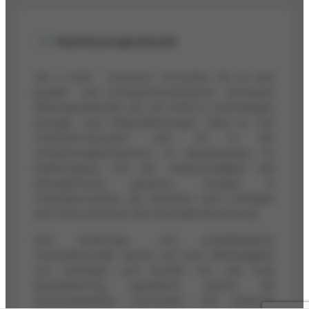
Wachstumspotenzial
Die e Solar - Greentec Innovation AG ist eine
projekt- und kompetenzorientierte Schweizer
Aktiengesellschaft, die seit 2009 in nachhaltigen
Energie- und Gebäudelösungen tätig ist. Der
Unternehmenswert wird oft in der
Umsetzungskompetenz, im Spezialwissen, im
Marktzugang und der Glaubwürdigkeit des
Managements gesehen, weniger in
Finanzkennzahlen, die öffentlich nicht verfügbar
sind. Dies erschwert die finanzielle Bewertung.
Das beratungs- und projektbasierte
Geschäftsmodell deutet auf eine Abhängigkeit
von Aufträgen und Kunden hin, was zwar
Spezialisierung signalisiert, jedoch die
Vorhersehbarkeit vermindert. Die fehlende