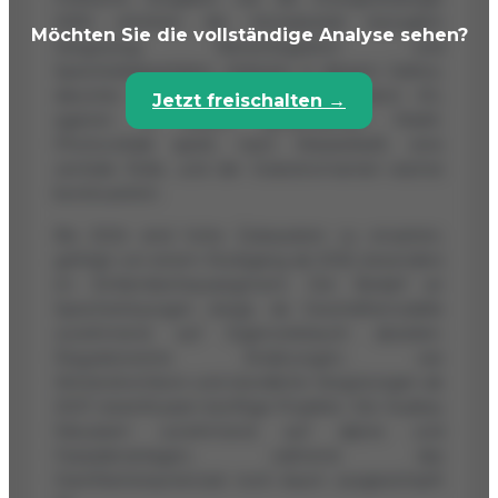
2050 erhöhen die Komplexität bezüglich
Möchten Sie die vollständige Analyse sehen?
Vergütung, Netzintegration und
Speicherkapazitäten. Anbieter in diesem Sektor,
darunter e Solar - Greentec Innovation AG,
Jetzt freischalten →
agieren in einem dynamischen Markt.
Photovoltaik spielt, nach Wasserkraft, eine
zentrale Rolle, und der Solarstromanteil wächst
kontinuierlich.
Bis 2024 sind hohe Zubauraten zu erwarten,
gefolgt von einem Rückgang ab 2025, besonders
im Einfamilienhaussegment. Der Bedarf an
Speicherlösungen steigt, da Geschäftsmodelle
zunehmend auf Eigenverbrauch abzielen.
Regulatorische Änderungen, wie
Winterstromboni und stündliche Vergütungen ab
2027, beeinflussen künftige Projekte. Der Ausbau
fokussiert zunehmend auf alpine und
Fassadenanlagen, während das
Dachflächenpotenzial noch kaum ausgeschöpft