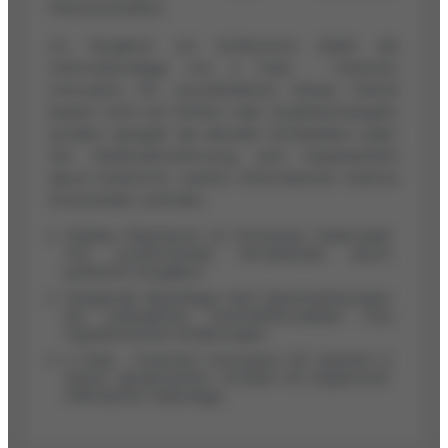
Partnerschaften.
Im Vergleich zur Konkurrenz bleibt die
Informationslage von e Solar - Greentec
Innovation AG zurückhaltend. Dieses Defizit
basiert nicht auf Fehlern oder Qualitätsmängeln,
sondern spiegelt die aktuelle Sichtbarkeit wider.
Die Marktwahrnehmung wird hauptsächlich
davon bestimmt, welche Informationen externe
Entscheider vorfinden.
Starkes Wachstum im Schweizer Solarmarkt
mit zunehmender Komplexität durch
politische Vorgaben.
Steigende Nachfrage nach Speicherlösungen
bei veränderten Geschäftsmodellen und
regulatorischen Änderungen.
e Solar - Greentec Innovation AG operiert in
einem dynamischen Umfeld mit begrenzter
öffentlicher Datenlage.