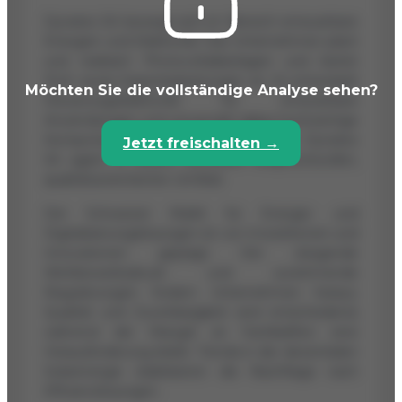
Dynatex SA bewegt sich im Bereich erneuerbare
Energien und Elektronik. Das Unternehmen plant
und realisiert Photovoltaikanlagen und bietet
Prüf- sowie Expertiseleistungen an. Es entwickelt
Möchten Sie die vollständige Analyse sehen?
Steuerungselektronik für erneuerbare
Anwendungen und verwendet dabei hochwertige
Komponenten renommierter Hersteller. Dynatex
Jetzt freischalten →
SA agiert in einem technisch anspruchsvollen,
qualitätsorientierten Umfeld.
Der Schweizer Markt für Energie- und
Digitalisierungslösungen ist von Investitionen und
Innovationen geprägt. Der steigende
Wettbewerbsdruck und zunehmende
Regulierungen fordern Unternehmen heraus.
Qualität und Zuverlässigkeit sind entscheidend,
während der Mangel an Fachkräften eine
Herausforderung bleibt. Trends in der dezentralen
Solarenergie stabilisieren die Nachfrage nach
Effizienzlösungen.