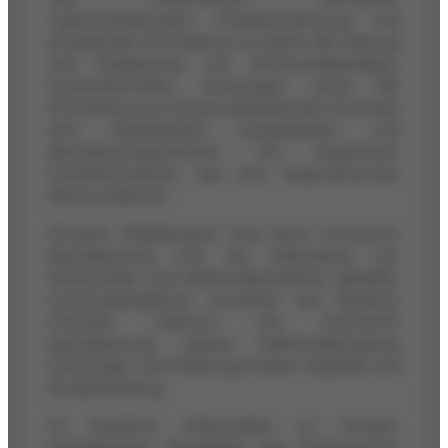
Ingenieurleistungen, Projektumsetzung und
produktnahe Entwicklung. Es bietet die Planung
und Realisierung von Photovoltaikanlagen,
Systemkontrollen, Schulungen sowie die
Entwicklung von Steuerungselektronik. Die Erlöse
sind hauptsächlich projektbasiert und
dienstleistungsorientiert, mit begrenzten
Produktumsätzen, was eine wissensintensive
Nische andeutet.
Dynatex' Marktposition wird durch technische
Spezialisierung und die Verbindung von
Photovoltaik und Elektronikproduktion gestärkt.
Schulungsangebote verweisen auf fachliche
Autorität. Faktoren wie technische
Spezialisierung, eigene Elektronikfertigung,
Schulungen und Erfahrung fördern Stabilität und
Kundenbindung.
Es bestehen Datenlücken zu Umsatz,
Kapitalstruktur, Ertragslage und Management.