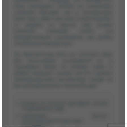
Diese Intransparenz erfordert von Entscheidern
zusätzliche Klärungen, was zu Verzögerungen
führen kann, selbst wenn keine Zweifel bestehen.
Im Vergleich zur Branche wirkt Dynatex
hinsichtlich finanzieller Größen und
Managementprofil zurückhaltend, was größere
Prüfaufwände bedingen kann.
Die Wahrnehmung reicht von "technisch solide,
aber kommunikativ zurückhaltend" bis zu
"spezialisierte Nische mit sichtbarer Stärke im
direkten Austausch". Dynatex wird oft in späteren
Verhandlungsrunden berücksichtigt, weniger bei
kennzahlengetriebenen Ausschreibungen.
Dynatex ist technisch spezialisiert und als
Projektanbieter tätig.
Datenlücken können
Entscheidungsverzögerungen
verursachen.