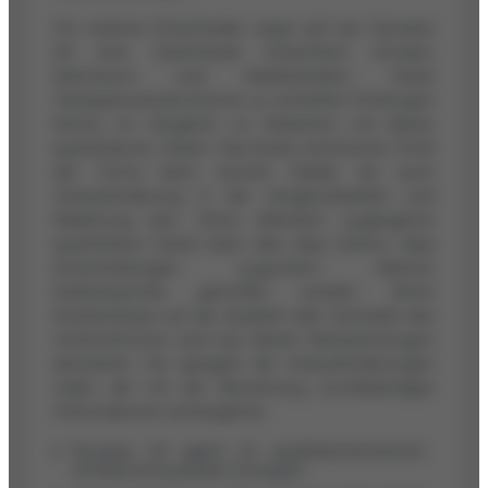
Für externe Entscheider zeigt sich bei Dynatex
SA eine Datenlücke hinsichtlich Umsatz,
Wachstum und Marktanteilen. Diese
Transparenzlücke könnte zu vertieften Prüfungen
führen im Vergleich zu Anbietern mit klaren
quantitativen Daten. Das breite technische Profil
der Firma kann sowohl Stärke als auch
Herausforderung in der Vergleichbarkeit und
Skalierung sein. Ohne öffentlich zugängliche
quantitative Daten kann dies dazu führen, dass
Entscheidungen zugunsten klarerer
Anbieterprofile getroffen werden. Keine
Rückschlüsse auf die Qualität oder Seriosität des
Unternehmens sind aus diesen Beobachtungen
abzuleiten. Sie spiegeln die Herausforderungen
wider, die mit der Bewertung unvollständiger
Informationen einhergehen.
Dynatex SA agiert im qualitätsorientierten
Umfeld erneuerbarer Energien.