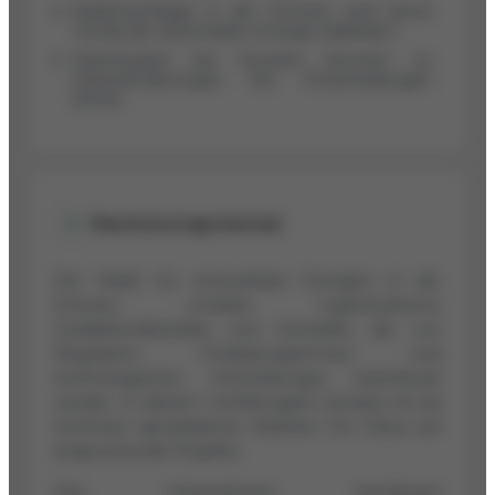
Marktnachfrage in der Schweiz wird durch
Trends der dezentralen Energie stabilisiert.
Datenlücken bei Dynatex könnten zu
Herausforderungen bei Entscheidungen
führen.
Wachstumspotenzial
Der Markt für erneuerbare Energien in der
Schweiz umfasst Ingenieurbüros,
Installationsbetriebe und Hersteller, die von
Regularien, Förderprogrammen und
technologischen Entwicklungen beeinflusst
werden. In diesem Umfeld agiert Dynatex SA als
technisch spezialisierter Anbieter mit Fokus auf
anspruchsvolle Projekte.
Das Unternehmen kombiniert