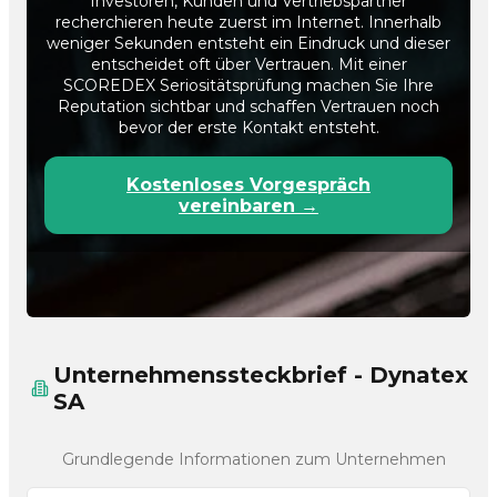
Investoren, Kunden und Vertriebspartner
recherchieren heute zuerst im Internet. Innerhalb
weniger Sekunden entsteht ein Eindruck und dieser
entscheidet oft über Vertrauen. Mit einer
SCOREDEX Seriositätsprüfung machen Sie Ihre
Reputation sichtbar und schaffen Vertrauen noch
bevor der erste Kontakt entsteht.
Kostenloses Vorgespräch
vereinbaren →
Unternehmenssteckbrief - Dynatex
SA
Grundlegende Informationen zum Unternehmen