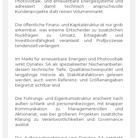
Photovoltaik- und erneuerbare Energiesysteme und
adressiert damit technisch anspruchsvolle
Kundenprojekte statt reinen Volumenmarkt.
Die öffentliche Finanz- und Kapitalstruktur ist nur grob
erkennbar, was externe Entscheider zu zusätzlichen
Rückfragen zu Umsatz, Ertragskraft und
Investitionsfähigkeit veranlasst und Prüfprozesse
tendenziell verlängert.
Im Markt für erneuerbare Energien und Photovoltaik
wirkt Dynatex SA als spezialisierter Nischenanbieter,
dessen technische Tiefe, Qualitätsschwerpunkt und
langjährige Historie als Stabilitätsfaktoren gelesen
werden, auch wenn Referenz- und Größenangaben
begrenzt sichtbar sind.
Die Führungs- und Eigentumsstruktur erscheint nach
außen schlank und personenbezogen, mit knapper
Kommunikation zu Managementrollen und
Aktionariat, was bei größeren Projekten zusätzliche
Klärung zu Verantwortlichkeiten und Governance
auslöst.
Die Außenwahrnehmung von Dynatex SA entsteht