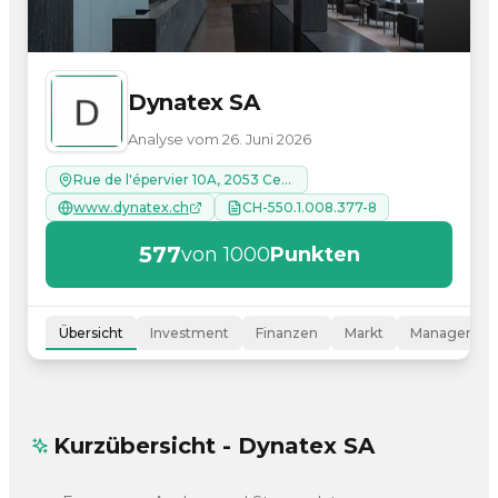
Dynatex SA
Analyse vom 26. Juni 2026
Rue de l'épervier 10A, 2053 Cernier
www.dynatex.ch
CH-550.1.008.377-8
577
von 1000
Punkten
Übersicht
Investment
Finanzen
Markt
Managemen
Kurzübersicht - Dynatex SA