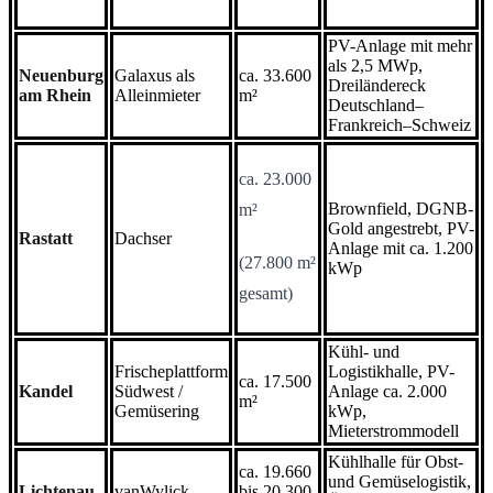
PV-Anlage mit mehr
als 2,5 MWp,
Neuenburg
Galaxus als
ca. 33.600
Dreiländereck
am Rhein
Alleinmieter
m²
Deutschland–
Frankreich–Schweiz
ca. 23.000
Brownfield, DGNB-
m²
Gold angestrebt, PV-
Rastatt
Dachser
Anlage mit ca. 1.200
(27.800 m²
kWp
gesamt)
Kühl- und
Frischeplattform
Logistikhalle, PV-
ca. 17.500
Kandel
Südwest /
Anlage ca. 2.000
m²
Gemüsering
kWp,
Mieterstrommodell
Kühlhalle für Obst-
ca. 19.660
und Gemüselogistik,
Lichtenau
vanWylick
bis 20.300