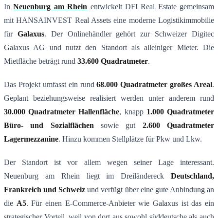
In
Neuenburg am Rhein
entwickelt DFI Real Estate gemeinsam
mit HANSAINVEST Real Assets eine moderne Logistikimmobilie
für
Galaxus
. Der Onlinehändler gehört zur Schweizer Digitec
Galaxus AG und nutzt den Standort als alleiniger Mieter. Die
Mietfläche beträgt rund
33.600 Quadratmeter
.
Das Projekt umfasst ein rund
68.000 Quadratmeter großes Areal
.
Geplant beziehungsweise realisiert werden unter anderem rund
30.000 Quadratmeter Hallenfläche
, knapp
1.000 Quadratmeter
Büro- und Sozialflächen
sowie gut
2.600 Quadratmeter
Lagermezzanine
. Hinzu kommen Stellplätze für Pkw und Lkw.
Der Standort ist vor allem wegen seiner Lage interessant.
Neuenburg am Rhein liegt im Dreiländereck
Deutschland,
Frankreich und Schweiz
und verfügt über eine gute Anbindung an
die
A5
. Für einen E-Commerce-Anbieter wie Galaxus ist das ein
strategischer Vorteil, weil von dort aus sowohl süddeutsche als auch