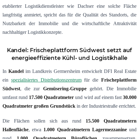
etablierter Logistikdienstleister wie Dachser eine solche Fläche
langfristig anmietet, spricht das für die Qualität des Standorts, die
Nutzbarkeit der Immobilie und die wirtschaftliche Attraktivität
nachhaltiger Logistikkonzepte.
Kandel: Frischeplattform Südwest setzt auf
energieeffiziente Kühl- und Logistikhalle
In
Kandel
im Landkreis Germersheim entwickelt DFI Real Estate
ein
spezialisiertes Distributionszentrum
für die
Frischeplattform
Südwest
, die zur
Gemüsering-Gruppe
gehört. Die Immobilie
umfasst rund
17.500 Quadratmeter
und wird auf einem fast
30.000
Quadratmeter großen Grundstück
in der Industriestraße errichtet.
Die Flächen sollen sich aus rund
15.500 Quadratmetern
Hallenfläche
, etwa
1.000 Quadratmetern Lagermezzanine
und
rund
1.000 Quadratmetern Büroflächen
zusammensetzen.