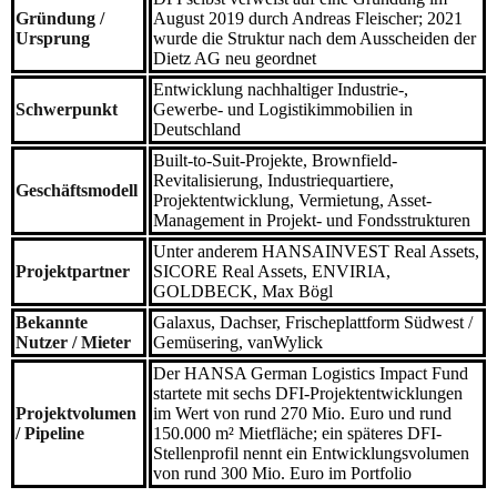
Gründung /
August 2019 durch Andreas Fleischer; 2021
Ursprung
wurde die Struktur nach dem Ausscheiden der
Dietz AG neu geordnet
Entwicklung nachhaltiger Industrie-,
Schwerpunkt
Gewerbe- und Logistikimmobilien in
Deutschland
Built-to-Suit-Projekte, Brownfield-
Revitalisierung, Industriequartiere,
Geschäftsmodell
Projektentwicklung, Vermietung, Asset-
Management in Projekt- und Fondsstrukturen
Unter anderem HANSAINVEST Real Assets,
Projektpartner
SICORE Real Assets, ENVIRIA,
GOLDBECK, Max Bögl
Bekannte
Galaxus, Dachser, Frischeplattform Südwest /
Nutzer / Mieter
Gemüsering, vanWylick
Der HANSA German Logistics Impact Fund
startete mit sechs DFI-Projektentwicklungen
Projektvolumen
im Wert von rund 270 Mio. Euro und rund
/ Pipeline
150.000 m² Mietfläche; ein späteres DFI-
Stellenprofil nennt ein Entwicklungsvolumen
von rund 300 Mio. Euro im Portfolio