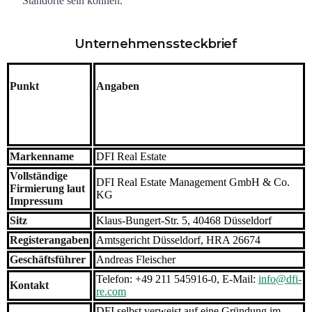
Standorte sein können.
Unternehmenssteckbrief
Punkt
Angaben
Markenname
DFI Real Estate
Vollständige
DFI Real Estate Management GmbH & Co.
Firmierung laut
KG
Impressum
Sitz
Klaus-Bungert-Str. 5, 40468 Düsseldorf
Registerangaben
Amtsgericht Düsseldorf, HRA 26674
Geschäftsführer
Andreas Fleischer
Telefon: +49 211 545916-0, E-Mail:
info@dfi-
Kontakt
re.com
DFI selbst verweist auf eine Gründung im