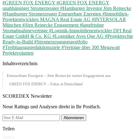
#GREEN FOX ENERGY
#GREEN FOX ENERGY
unabhängiger Stromerzeuger
#Hamburger Investor Jörn Reinecke
#Hamburger Stromerzeuger Erneuerbare Energien
#Immobilien-
Projektentwicklers MAGNA Real Estate AG
#INTERSOLAR
München
#Jörn Reinecke Engagement
#langfristige
Stromabnahmeverträge
#Logistik-Immobilienentwickler DFI Real
Estate GmbH & Co. KG
#Logistiker Aves One AG
#Projektrechte
Ready-to-Build
#Stromerzeugungsportfolio
#Treibhausgasreduktionsziele
#Verträge über 300 Megawatt
Projektvolumen
Inhaltsverzeichnis
Erneuerbare Energien – Jörn Reinecke weitet Engagement aus
GREEN FOX ENERGY – Fokus in Deutschland
SCOREDEX Newsletter
Neue Ratings und Analysen direkt in Ihr Postfach.
Abonnieren
Teilen