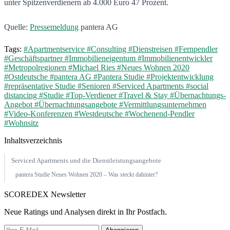
unter Spitzenverdienern ab 4.000 Euro 47 Prozent.
Quelle:
Pressemeldung
pantera AG
Tags:
#Apartmentservice
#Consulting
#Dienstreisen
#Fernpendler
#Geschäftspartner
#Immobilieneigentum
#Immobilienentwickler
#Metropolregionen
#Michael Ries
#Neues Wohnen 2020
#Ostdeutsche
#pantera AG
#Pantera Studie
#Projektentwicklung
#repräsentative Studie
#Senioren
#Serviced Apartments
#social
distancing
#Studie
#Top-Verdiener
#Travel & Stay
#Übernachtungs-
Angebot
#Übernachtungsangebote
#Vermittlungsunternehmen
#Video-Konferenzen
#Westdeutsche
#Wochenend-Pendler
#Wohnsitz
Inhaltsverzeichnis
Serviced Apartments und die Dienstleistungsangebote
pantera Studie Neues Wohnen 2020 – Was steckt dahinter?
SCOREDEX Newsletter
Neue Ratings und Analysen direkt in Ihr Postfach.