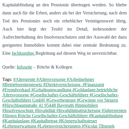
Kapitalabfindung an den Pensionär übertragen werden. So bliebe
dann auch für die Erben, anders als bei der Versicherung, nach dem
Tod des Pensionärs noch ein erheblicher Vermögenswert übrig.
Auch hier liegt der Teufel im Detail, insbesondere der
Aufrechterhaltung des Insolvenzschutzes und der Auswahl der dazu
geeigneten Immobilien kommt dabei eine zentrale Bedeutung zu.
Eine
fachkundige
Begleitung auf diesem Weg ist unverzichtbar.
Quelle:
Infoseite
– Rötche & Kollegen
Tags:
#Altersrente
#Altersvorsorge
#Arbeitnehmer
#Betriebsrentengesetz
#Direktversicherung.
#Finanzamt
#Fremdverkauf
#Gehaltsumwandlung
#Geldanlage.betriebliche
Altersvorsorge
#Gesellschafter-Geschäftsführer
#Gesellschafter-
Geschäftsführer GmbH
#Gewerbesteuer
#Gewinne vor Steuern
#Hirschbaumstraße 41 95448 Bayreuth
#Immobilien
#Insolvenzschutz
#Invalidität
#Invaliditätsabsicherung
#Jahresrenten
#Jürgen Rötche Gesellschafter-Geschäftsführer
#Kapitalabfindung
#Kapitalanlage
#Kapitalbetrag
#Körperschaftssteuer
#Lebenserwartung
#Lebensversicherungen
#Nicolai Tibussek