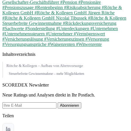
Gesellschafter-Geschäftsführer
#Pension
#Pensionäre
#Pensionszusage
#Rentenbeginn
#Risikoabsicherung
#Rötche &
Kollegen GmbH
#Rötche & Kollegen GmbH Jürgen Rötche
#Rötche & Kollegen GmbH Nicolai Tibussek
#Rötche & Kollegen
Steuerbefreite Gewinnentnahme
#Rückdeckungsversicherung
#Sachwerte
#Sonderstellung
#Unterdeckungen
#Unternehmen
#Unternehmenssteuern
#Unternehmer
#Vermögenswert
#Versicherungslösung
#Versicherungszinsen
#Versorgung
#Versorgungsansprüche
#Waisenrenten
#Witwenrente
Inhaltsverzeichnis
Rötche & Kollegen – Aufbau von Altersvorsorge
Steuerbefreite Gewinnentnahme – mehr Möglichkeiten
SCOREDEX Newsletter
Neue Ratings und Analysen direkt in Ihr Postfach.
Abonnieren
Teilen