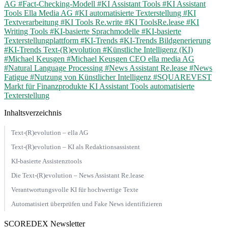
AG
#Fact-Checking-Modell
#KI Assistant Tools
#KI Assistant
Tools Ella Media AG
#KI automatisierte Texterstellung
#KI
Textverarbeitung
#KI Tools Re.write
#KI ToolsRe.lease
#KI
Writing Tools
#KI-basierte Sprachmodelle
#KI-basierte
Texterstellungplattform
#KI-Trends
#KI-Trends Bildgenerierung
#KI-Trends Text-(R)evolution
#Künstliche Intelligenz (KI)
#Michael Keusgen
#Michael Keusgen CEO ella media AG
#Natural Language Processing
#News Assistant Re.lease
#News
Fatigue
#Nutzung von Künstlicher Intelligenz
#SQUAREVEST
Markt für Finanzprodukte KI Assistant Tools automatisierte
Texterstellung
Inhaltsverzeichnis
Text-(R)evolution – ella AG
Text-(R)evolution – KI als Redaktionsassistent
KI-basierte Assistenztools
Die Text-(R)evolution – News Assistant Re.lease
Verantwortungsvolle KI für hochwertige Texte
Automatisiert überprüfen und Fake News identifizieren
SCOREDEX Newsletter