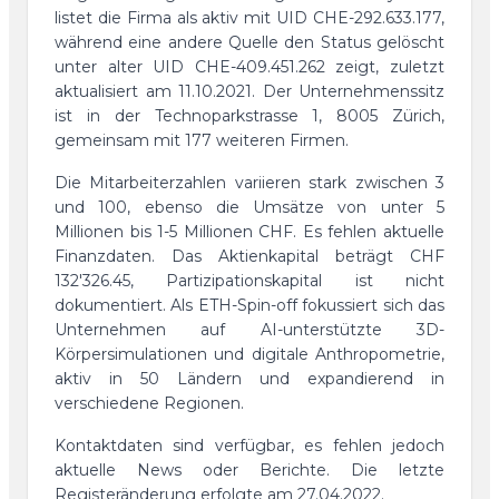
listet die Firma als aktiv mit UID CHE-292.633.177,
während eine andere Quelle den Status gelöscht
unter alter UID CHE-409.451.262 zeigt, zuletzt
aktualisiert am 11.10.2021. Der Unternehmenssitz
ist in der Technoparkstrasse 1, 8005 Zürich,
gemeinsam mit 177 weiteren Firmen.
Die Mitarbeiterzahlen variieren stark zwischen 3
und 100, ebenso die Umsätze von unter 5
Millionen bis 1-5 Millionen CHF. Es fehlen aktuelle
Finanzdaten. Das Aktienkapital beträgt CHF
132'326.45, Partizipationskapital ist nicht
dokumentiert. Als ETH-Spin-off fokussiert sich das
Unternehmen auf AI-unterstützte 3D-
Körpersimulationen und digitale Anthropometrie,
aktiv in 50 Ländern und expandierend in
verschiedene Regionen.
Kontaktdaten sind verfügbar, es fehlen jedoch
aktuelle News oder Berichte. Die letzte
Registeränderung erfolgte am 27.04.2022.