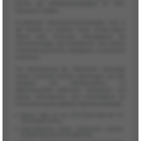
könnte die Wettbewerbsfähigkeit im Tech-
Ökosystem stärken.
AI-gestützte Metaverse-Anwendungen sind in
der Medizin im Aufwind. Diese Trends bieten
Arbrea Labs Potenzial, vorausgesetzt die
Informationslage wird konsistenter. Eine klarere
Positionierung könnte strategische Investitionen
erleichtern.
Die Verbesserung der öffentlichen Datenlage
würde Investoren leichter überzeugen und den
Vergleich mit Wettbewerbern im
Branchenumfeld erleichtern. Einheitliche und
präzise Informationen sind entscheidend zur
Unterstützung der globalen Expansionsstrategie.
Arbrea Labs ist ein ETH-Zürich-Spin-off im
Technopark Zürich.
Inkonsequente Daten erschweren externe
Evaluierung und Firmenidentität.