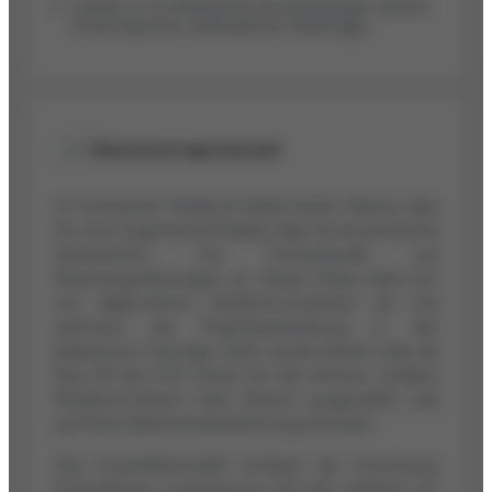
Trends in AI-Metaverse-Anwendungen bieten
Potenziale bei verbesserter Datenlage.
Wachstumspotenzial
Im Schweizer Medtech-Markt bietet Arbrea Labs
AG eine Augmented-Reality-App für kosmetische
Operationen, mit Schwerpunkt auf
Brustvergrößerungen, an. Dieser Fokus hebt sich
von allgemeinen Medtech-Ansätzen ab und
optimiert die Patientenberatung in der
plastischen Chirurgie. 2022 wurde Arbrea Labs als
Spin-off der ETH Zürich für die Venture Leaders
Medtech-Mission nach Boston ausgewählt, was
auf frühe Branchenanerkennung hinweist.
Das Geschäftsmodell umfasst die Forschung,
Entwicklung, Lizenzierung und den Verkauf von