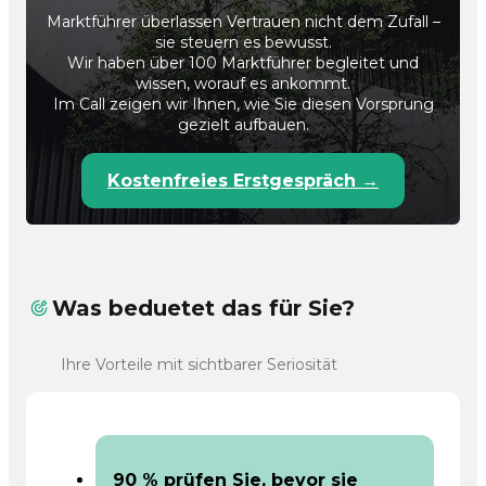
Marktführer überlassen Vertrauen nicht dem Zufall –
sie steuern es bewusst.
Wir haben über 100 Marktführer begleitet und
wissen, worauf es ankommt.
Im Call zeigen wir Ihnen, wie Sie diesen Vorsprung
gezielt aufbauen.
Kostenfreies Erstgespräch →
Was beduetet das für Sie?
Ihre Vorteile mit sichtbarer Seriosität
90 % prüfen Sie, bevor sie