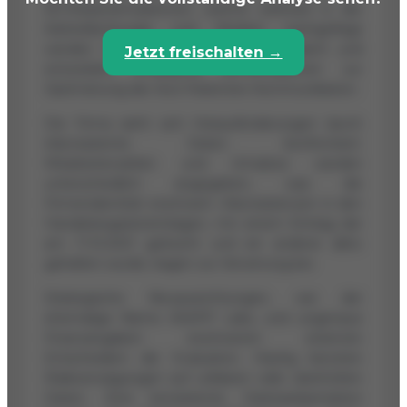
3D-Körpersimulationen, welche weltweit in der
Ästhetikchirurgie und Medizin nachgefragt
werden. Sie sind in 50 Ländern präsent und
Jetzt freischalten →
entwickeln KI-basierte AR-Simulatoren zur
Optimierung der Arzt-Patienten-Kommunikation.
Die Firma sieht sich Herausforderungen durch
inkonsistente Daten konfrontiert.
Mitarbeiterzahlen und Umsätze werden
unterschiedlich angegeben, was die
Firmenidentität erschwert. Inkonsistenzen in den
Handelsregistereinträgen, mit einem Eintrag der
am 11.10.2021 gelöscht und ein anderer aktiv
gehalten wurde, tragen zur Verwirrung bei.
Strategische Neuausrichtungen, wie der
ehemalige Name ASAPP Labs, und ungenaue
Finanzangaben erschweren externen
Entscheidern die Evaluation. Häufig beruhen
Risikoerwägungen auf unklaren oder überholten
Daten. Eine konsistente Datenpräsentation