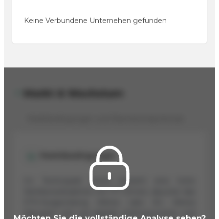
Keine Verbundene Unternehen gefunden
Markt & Wachstum
Marktbedingungen und Wachstumspotenzial
Marktbedingungen
Im Technopark Zürich besteht eine hohe
Wettbewerbsdichte mit 177 Firmen, darunter das
ETH-Ausgründung Arbrea Labs AG. Arbrea
fokussiert sich auf digitale Anthropometrie und
Möchten Sie die vollständige Analyse sehen?