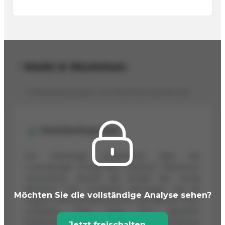
Markt & Wachstum
Marktbedingungen und Wachstumspotenzial
Marktbedingungen
Die Datenlage verdeutlicht, dass der
Luxemburger Fondsmarkt weiterhin Wachstum
verzeichnet, obwohl die Anzahl der Fonds
abnimmt. Das verwaltete Vermögen soll bis
Möchten Sie die vollständige Analyse sehen?
August 2025 bemerkenswerte 5,95 Billionen Euro
umfassen. Dies zeigt eine deutliche
Marktumstrukturierung auf, bei der es für kleinere
Jetzt freischalten →