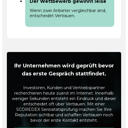
Der Wettbewerb gewinnt leise
Wenn zwei Anbieter vergleichbar sind,
entscheidet Vertrauen.
Ihr Unternehmen wird geprüft bevor
das erste Gespräch stattfindet.
Investoren, Kunden und Vertriebspartner
recherchieren heute zuerst im Internet. Innerhalb
weniger Sekunden entsteht ein Eindruck und dieser
entscheidet oft über Vertrauen. Mit einer
SCOREDEX Seriositätsprüfung machen Sie Ihre
Reputation sichtbar und schaffen Vertrauen noch
bevor der erste Kontakt entsteht.