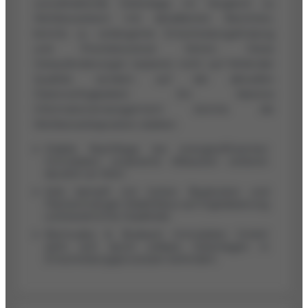
zurückhaltende Datenlage, im Vergleich zu
Wettbewerbern mit detaillierten Berichten,
könnte zu verlängerter Entscheidungsfindung
und Prioritätsverlust führen. Diese
Herausforderungen basieren nicht auf fehlender
Qualität, sondern auf der aktuellen
Datenverfügbarkeit. Ein klareres
Informationsmanagement könnte die
Wettbewerbsposition stärken.
Stabile Nachfrage bei energieeffizienten
Immobilien; unsanierte Altbauten verlieren
deutlich an Wert.
Köln kämpft mit hohen Baukosten und
Flächenmangel; Marktfokus auf Digitalisierung
und bestimmte Stadtteile.
Bermudez & Bosbach Immobilien GmbH
sieht sich durch unklare Datenlagen in
Entscheidungsprozessen behindert.