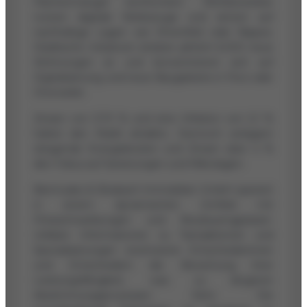
Flächenmangel konfrontiert. Wettbewerber
nutzen digitale Werkzeuge und setzen auf
nachhaltige Lagen wie Ehrenfeld oder Nippes.
Städtische Initiativen streben jährlich 6.000 neue
Wohnungen an und konzentrieren sich auf
Digitalisierung und neue Baugebiete in Porz oder
Chorweiler.
Zinsen von 3,70 % und eine Inflation von 2,1 %
halten den Markt attraktiv. Dennoch verlagern
steigende Energiekosten und Zinsen über 4 %
den Fokus auf Sanierungen und Mikrolagen.
Bermudez & Bosbach Immobilien GmbH operiert
in einem dynamischen Umfeld mit
Preisschwankungen und Neubauengpässen.
Unklare Informationen zu Transaktionen und
Spezialisierungen erschweren Entscheiderinnen
und Entscheidern die Bewertung ihrer
Leistungsfähigkeit, was zu längeren
Abstimmungsprozessen führt. Die