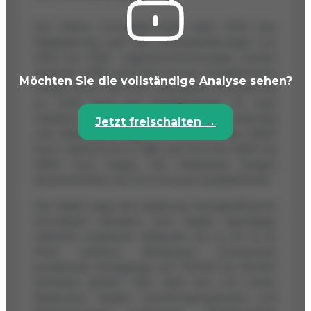
Der Kölner Immobilienmarkt sieht 2026 eine
Stabilisierung nach den Zinsveränderungen von
2023 bis 2024. Eigentumswohnungen kosten
zwischen 4.950 und 5.164 Euro pro Quadratmeter,
Möchten Sie die vollständige Analyse sehen?
Häuser etwa 4.924 Euro. Neubauten erreichen bis
zu 7.200 Euro pro Quadratmeter. Je nach
Stadtteil variieren die Preise stark: In Lindenthal
Jetzt freischalten →
und Marienburg liegen sie bei 6.500 bis 9.800
Euro, während sie in Kalk und Porz bei 3.800 bis
5.800 Euro liegen. Die Mietpreise steigen
durchschnittlich auf 13,14 Euro pro Quadratmeter.
Der Markt zeigt eine Spaltung: Energieeffiziente
Immobilien behalten eine stabile Nachfrage,
während unsanierte Altbauten bis zu 25 % an
Preis verlieren. Neubauten verzeichnen
bundesweit Rückgänge auf 175.000 bis 215.000
Einheiten jährlich. Köln sieht sich mit hohen
Baukosten, langen Genehmigungszeiten und