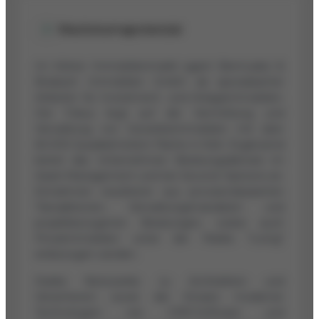
Wachstumspotenzial
Im Kölner Immobilienmarkt agiert Bermudez &
Bosbach Immobilien GmbH als spezialisierter
Anbieter für Investment- und Anlageimmobilien.
Der Fokus liegt auf der Vermittlung und
Verwaltung von Gewerbeimmobilien mit über
60.000 Quadratmetern Fläche in Köln. Ergänzend
bietet das Unternehmen Beratungsdienste im
Asset-Management und bei Second Opinions an.
Einnahmen resultieren aus provisionsbasierten
Transaktionen, Verwaltungsmandaten und
projektbezogenen Beratungen, wobei auch
Privatimmobilien unter der Marke "Living"
einbezogen werden.
Starke Netzwerke zu Architekten und
Versicherern sowie der Einsatz moderner
Technologien wie CRM-Software und