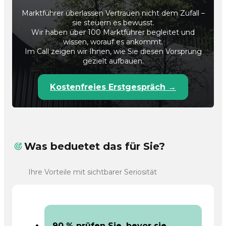
Marktführer überlassen Vertrauen nicht dem Zufall –
sie steuern es bewusst.
Wir haben über 100 Marktführer begleitet und
wissen, worauf es ankommt.
Im Call zeigen wir Ihnen, wie Sie diesen Vorsprung
gezielt aufbauen.
Kostenfreies Erstgespräch →
Was beduetet das für Sie?
Ihre Vorteile mit sichtbarer Seriosität
90 % prüfen Sie, bevor sie