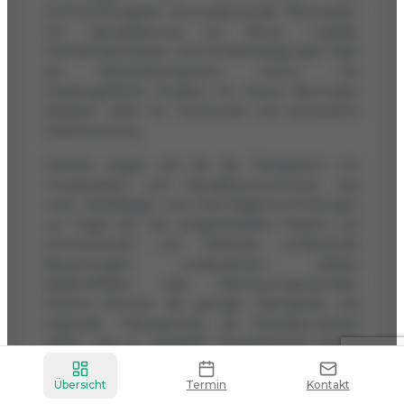
Drohnenfotografie sind bedeutende Werttreiber.
Die Spezialisierung auf Büros, Logistik,
Mehrfamilienhäuser und Hotelbeteiligungen hebt
die Nischenkompetenz hervor. Die
inhabergeführte Struktur mit Danny Bermudez
Bosbach steht für Kontinuität und persönliche
Verantwortung.
Defizite zeigen sich bei der Transparenz von
Umsatzdaten und Transaktionsvolumina, was
mehr Rückfragen und Due-Diligence-Prüfungen
zur Folge hat. Die eingeschränkte Präsenz auf
ImmoScout24 und fehlende umfassende
Bewertungen verdeutlichen unklare
Skaleneffekte oder Wachstumspotentiale.
Externe könnten die geringe Teamgröße und
regionale Fokussierung als Boutique-Ansatz
sehen, was zu vertagten Kooperationen führen
kann.
Übersicht
Termin
Kontakt
Im Vergleich mit anderen Marktteilnehmern sind