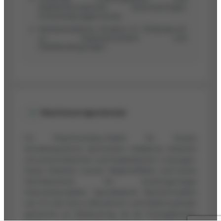
Marktinformationen beeinträchtigen
Entscheidungsprozesse.
Kleinbetriebliche Struktur im Widerspruch
zu Expansionszielen und
Marktbedingungen.
Wachstumspotenzial
Im Maschinenbau-Markt für lineare
Antriebssysteme dominieren etablierte Anbieter
mit pneumatischen und hydraulischen Lösungen.
Diese Anbieter nutzen Skaleneffekte und breite
Vertriebsnetze für kostengünstige
Volumenprodukte. Spezialisierte Nischenmärkte
wie IO-Link Servo-Aktuatoren und Elektrozylinder
gewinnen an Bedeutung, da sie Energiekosten