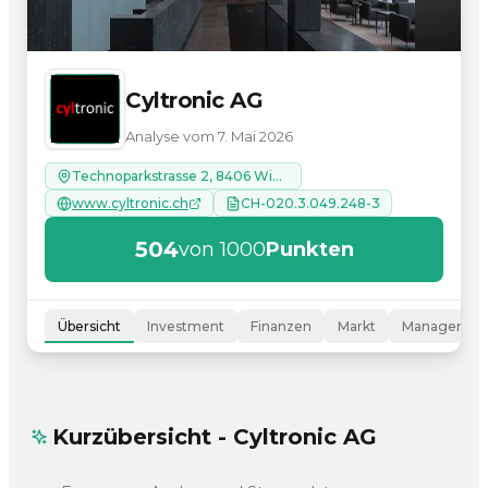
Cyltronic AG
Analyse vom 7. Mai 2026
Technoparkstrasse 2, 8406 Winterthur
www.cyltronic.ch
CH-020.3.049.248-3
504
von 1000
Punkten
Übersicht
Investment
Finanzen
Markt
Managemen
Kurzübersicht - Cyltronic AG