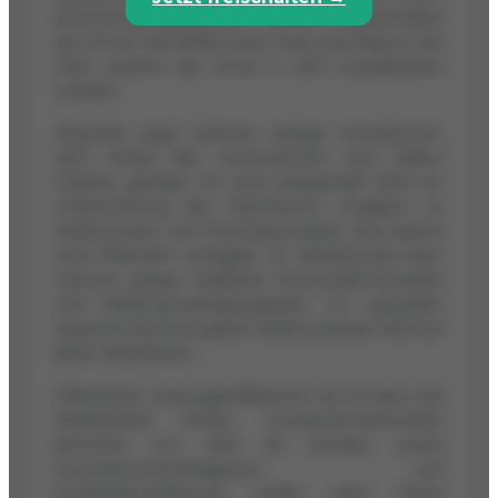
branchenübergreifenden Einsatz, insbesondere
bei Firmen wie BMW, Audi, Coop und Migros. Seit
2022 operiert die Firma in acht europäischen
Ländern.
Finanziell zeigt Cyltronic stetige Investitionen.
2021 erhielt das Unternehmen eine Million
Franken, gefolgt von einer Bürgschaft 2023 zur
Unterstützung des Wachstums. Angaben zu
Marktumsatz und Penetrationstiefe sind jedoch
nicht öffentlich verfügbar. Im Wettbewerb steht
Cyltronic gegen etablierte Pneumatik-Hersteller
und Elektroantriebsspezialisten. Im speziellen
Segment der kompakten Elektrozylinder fehlt ein
klarer Marktführer.
Öffentliche Leistungsindikatoren wie Umsatz und
Marktanteile fehlen. Investorennachrichten
berichten von über 60 Kunden, wobei
Durchschnittsauftragswert und
Kundenabwanderung unklar sind. Diese