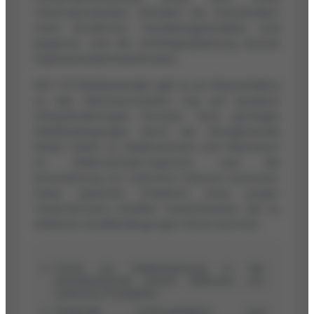
Informationslücken erfordern bei Entscheidern
mehr Annahmen. Handelsregisterdaten sind
begrenzt, und die Unterkapitalisierung könnte
Expansionsziele beeinflussen.
Mit 1–10 Mitarbeitenden gibt es ein Missverhältnis
zu den Wachstumszielen, was auf operative
Herausforderungen hinweist. Trotz günstiger
Marktbedingungen durch die Energiewende
fehlen Daten zu Marktvolumen und Wachstum
im Elektroantrieb-Segment, was die
Einschätzung von Cyltronics Chancen erschwert.
Diese typischen Probleme eines jungen
Unternehmens schaffen Unsicherheiten, die zu
strikteren Kreditbedingungen führen könnten.
Trend zur Elektrifizierung in der
Antriebstechnik erhöht Relevanz von
Cyltronics Produkten.
Fehlende Leistungsdaten und