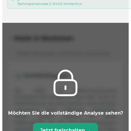
Technoparkstrasse 2, 8406 Winterthur
Markt & Wachstum
Marktbedingungen und Wachstumspotenzial
Marktbedingungen
Der Markt für elektromechanische
Antriebstechnik wandelt sich durch den Trend zur
Elektrifizierung, da pneumatische Anwendungen
zunehmend durch elektrische Alternativen
Möchten Sie die vollständige Analyse sehen?
ersetzt werden. Cyltronic AG bietet
Elektrozylinder an, die den Energieverbrauch
substanziell senken können. Die Produkte finden
Jetzt freischalten →