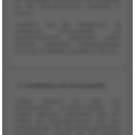
um den Unternehmenswert mittelfristig zu
erhöhen.
Insgesamt wird das Management als
professionell, innovationsstark und
wachstumsorientiert eingeschätzt, jedoch
bestehen bedeutende Herausforderungen
hinsichtlich Profitabilität und operativer Effizienz.
Kundenbasis und Umsatzquellen
D-Wave Quantum Inc. zeigt eine
bemerkenswerte Umsatzentwicklung mit
starkem Wachstum, insbesondere durch den
Verkauf des Advantage-Systems und neue
Marktsegmente. Die international diversifizierte
Kundenstruktur umfasst über 133 zahlende