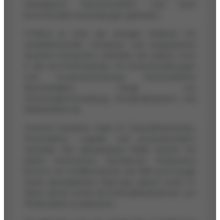
strategische Partnerschaften und neue
kommerzielle Anwendungen gefördert.
D-Wave ist einer der wenigen Anbieter mit
wiederkehrenden Umsätzen und eingesetzten
Quanten-Computern, befindet sich jedoch noch
in der Vor-Profitchphase mit Kursschwankungen
und Investoreninteresse. Wirtschaftliche
Nachhaltigkeit hängt von
Technologieentwicklung, Kundenakzeptanz und
Skalierbarkeit ab.
Chancen bestehen stark im Gesundheitswesen,
Finanzsektor, Logistik und produzierendem
Gewerbe. Der adressierbare Markt wächst mit
jedem technischen Durchbruch. Konkurrenz
kommt von Großkonzernen wie IBM und Google
sowie spezialisierten Start-ups, jedoch nutzt D-
Wave seinen Vorteil als Erstmarktteilnehmer, um
Pilotprojekte zu platzieren.