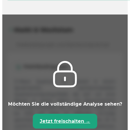
Markt & Wachstum
Marktbedingungen und Wachstumspotenzial
Marktbedingungen
D-Wave Quantum Inc. operiert in einem
dynamischen, wachstumsstarken
Quantencomputing-Markt, der sich von einer
Nische zu einem Sektor mit ökonomischem
Möchten Sie die vollständige Analyse sehen?
Potenzial entwickelt hat. Der globale Markt wird
bis 2025 auf etwa 2,2 Milliarden US-Dollar
geschätzt, mit Wachstumsraten zwischen 20 %
Jetzt freischalten →
und 34 %. Dies wird durch staatliche Investitionen,