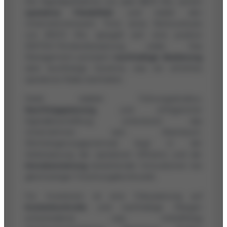
Die Kapitalaufnahme von über $819 Mio. sichert
operative Flexibilität
und stärkt den
Unternehmenswert. Trotz eines Nettoverlusts
von $167,3 Mio. spiegelt sich eine positive
EBITDA-Trendverbesserung wider. Das
Management priorisiert
nachhaltige Skalierung
über kurzfristige Gewinne, was ein erhöhtes
operatives Risiko beinhaltet.
Dank stabiler Führungsstruktur,
Nachfolgeplanung
und erfolgreicher
Kapitalbeschaffung unterstützt das
Unternehmen sein Wachstum.
Wertsteigerungspotenzial liegt in der
Verbesserung der operativen Effizienz und der
Monetarisierung
bestehender Innovationen bei
gleichzeitiger Forschungskontinuität.
Für Investoren ist eine Fokussierung auf
Kostenkontrolle
und nachhaltige Margen
entscheidend, was mittelfristig