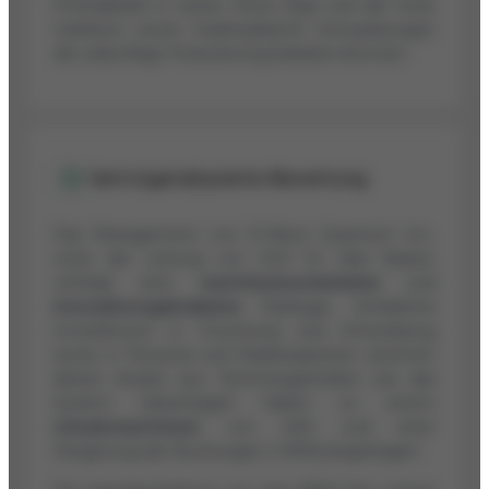
Profitabilität in weiter Ferne liegt und der hohe
Cashburn sowie marktzyklische Schwankungen
die zukünftige Finanzierung belasten könnten.
Vermögensbasierte Bewertung
Das Management von D-Wave Quantum Inc.,
unter der Leitung von CEO Dr. Alan Baratz,
verfolgt eine
wachstumsorientierte
und
innovationsgetriebene
Strategie. Erhebliche
Investitionen in Forschung und Entwicklung
sowie in Personal und Marktexpansion zeichnen
diesen Ansatz aus. Technologietreiber wie das
System Advantage2 haben zu einem
Umsatzwachstum
von 42% und einer
Steigerung der Buchungen (+92%) beigetragen.