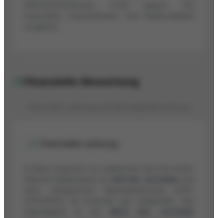
Wachstumschancen, muss jedoch mit
finanziellen Unsicherheiten und Marktvolatilität
umgehen.
Finanzielle Bewertung
Finanzielle Leistung und Vermögensbewertung
Finanzielle Leistung
D-Wave Quantum Inc. präsentiert sich mit einem
Rekord-Cashbestand von
819 Mio. US-Dollar
und
einer erfolgreichen Aktienplatzierung (ATM-
OFFERING) als finanziell gut aufgestellt. Das
Eigenkapital ist auf
694,3 Mio. US-Dollar