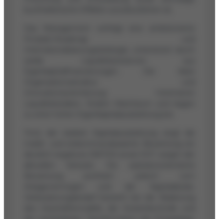
buchhalterische Effekte zurückzuführen ist.
Das Management verfolgt eine ambitionierte
Produkt-Roadmap und
Internationalisierungsstrategie, unterstützt durch
solide Liquiditätsreserven aus
Eigenkapitalfinanzierungen. Die klare
Organisationsstruktur und
Innovationsorientierung minimieren
Liquiditätsrisiken, fördern Wachstum und tragen
zu einer hohen Eigenkapitalausstattung bei.
Trotz der starken Kapitalausstattung zeigt die
markt- und einkommensbasierte Bewertung ein
deutlich negatives EBITDA sowie DCF wegen der
aktuellen Verluste. Die substanzorientierte
Bewertung profitiert jedoch vom
Anlagevermögen und der Kapitaldecke.
Verbesserungsbedarf besteht bei der Skalierung
des Geschäftsmodells, der Kostenkontrolle und
der nachhaltigen Transformation der Ertragslage,