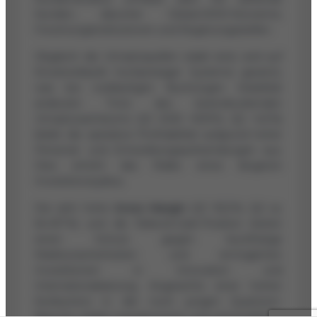
Kunden, darunter Global-2000-Konzerne,
Forschungsinstitutionen und Regierungsstellen.
Obgleich die Umsatzquellen stabil sind, wird auf
Einzelverkäufe hochpreisiger Systeme gesetzt,
was bei rückläufigen Buchungen Volatilität
andeutet. Trotz des beeindruckenden
Umsatzwachstums (Q1 2025 +509 %, Q2 +42 %)
bleibt die operative Profitabilität aufgrund hoher
Personal- und Entwicklungsaufwendungen aus.
Dies erhöht das Risiko eines längeren
Investitionszyklus.
Die sehr hohe
Gross Margin
(Q1 92,5 %, Q2 ca.
64–87 %) und die Rekord-Cash-Position bieten
einen Schutz gegen kurzfristige
Marktunsicherheiten und ermöglichen
Investitionen in Innovation und
Internationalisierung. Angesichts einer hohen
Konkurrenz in der noch jungen Quantum-
Branche stellen regulatorische und wirtschaftliche