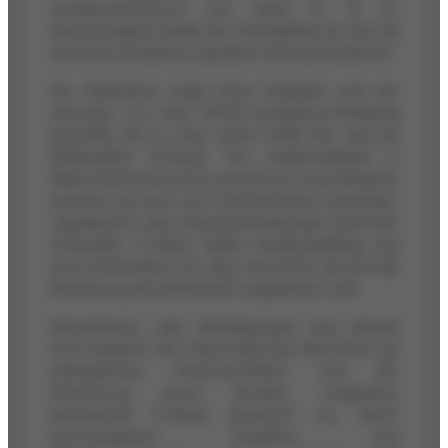
Umsatzwachstums von etwa 41 % im
Jahresvergleich bleibt die Profitabilität ein Ziel, da
weiterhin erhebliche operative Verluste bestehen.
Der Aktienkurs zeigt hohe Volatilität und war
zeitweise von einer NYSE-Compliance-Meldung
betroffen, als er unter einen Dollar fiel, was auf
Marktrisiken hinweist. Die Insiderverkäufe in
Millionenhöhe könnten sowohl auf monetarisierte
Gewinne als auch auf Unsicherheiten hinweisen.
Liquidations- oder Insolvenzmeldungen sind nicht
vorhanden, D-Wave bleibt handlungsfähig und
wird mehrheitlich mit „Buy“ bewertet, obwohl die
Bewertung als ambitioniert angesehen wird.
Übernahmen oder Beteiligungen sind derzeit
nicht bekannt, der Fokus liegt laut Berichten auf
strategischen Partnerschaften und der
Gewinnung neuer Kunden. Insgesamt
beeindruckt D-Wave Quantum Inc. durch
technologische Exzellenz und