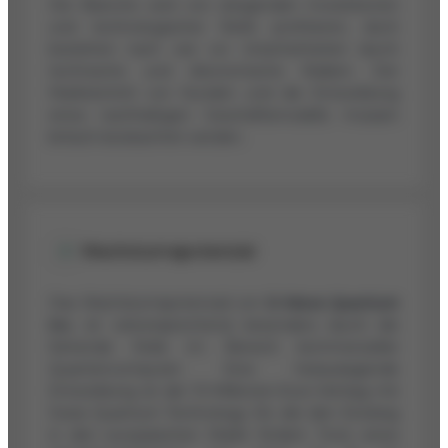
Die Branche wird von steigenden Investitionen
und technologischer Reife profitieren, doch
bestehen nach wie vor Unsicherheiten durch
technische und ökonomische Risiken. Der
Markteintritt von Kunden und die Entwicklung
eines nachhaltigen Geschäftsmodells müssen
kritisch beobachtet werden.
Wachstumspotenzial
Das Wachstumspotenzial von
D-Wave Quantum
Inc.
ist vielversprechend, besonders durch die
führende Rolle im Bereich kommerzieller
Quantencomputer. Eine herausragende
Entwicklung ist der 10-Millionen-Euro-Vertrag mit
Swiss Quantum Technology SA, der den Einstieg
in den europäischen Markt fördert. Trotz eines