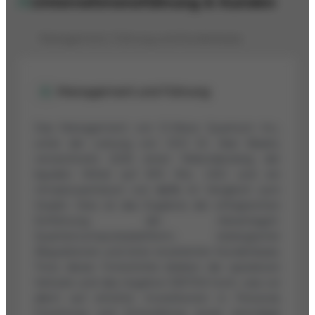
Unternehmensführung & Kunden
Management, Führung und Kundenbasis
Management und Führung
Das Management von D-Wave Quantum Inc.,
unter der Leitung von CEO Dr. Alan Baratz,
verzeichnete 2025 einen Rekordanstieg der
liquiden Mittel auf 819 Mio. USD und ein
Umsatzwachstum von
42 %
im Vergleich zum
Vorjahr. Dies ist das Ergebnis der erfolgreichen
Einführung der Advantage2-
Quantencomputerplattform, strategischer
Akquisitionen und einer erweiterten Kundenbasis.
Trotz dieser Fortschritte bleiben die operativen
Verluste und das negative EBITDA hoch, was vor
allem auf erhöhte Investitionen in Personal,
Forschung und Entwicklung sowie einmalige