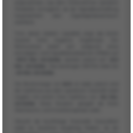
angewachsen, was dem Unternehmen operative
Flexibilität ermöglicht, da die Kapitalbeschaffung
hauptsächlich über Eigenkapitalwachstum
stattfand.
Trotz dieser starken Liquidität zeigt das letzte
Quartal hohe negative Ergebnisse: Der
Nettoverlust belief sich aufgrund eines
einmaligen, nicht liquiditätswirksamen Effekts auf
-167,3 Mio. US-Dollar
, operativ jedoch auf
-25,3
Mio. US-Dollar
. Das bereinigte EBITDA blieb bei
-20 Mio. US-Dollar
.
Die Bruttomarge von
64%
ist stabil, jedoch sind
die Cashflows aus dem operativen Geschäft stark
negativ mit einem Free Cashflow von
-16,1 Mio.
US-Dollar
. Diese Situation spiegelt die frühe
Wachstums- und Investitionsphase wider.
Obwohl die kurzfristige finanzielle Gesundheit
stabil ist, bestehen langfristig Risiken, da die