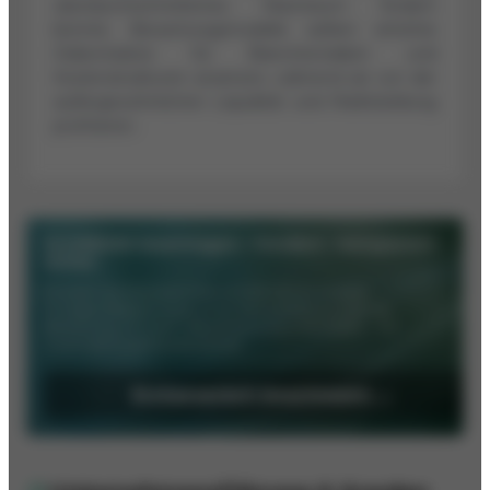
überdurchschnittliches Wachstum fördern
könnte. Bewertungsmodelle sollten erhöhte
Diskontsätze für Branchenrisiken und
Kostenstrukturen ansetzen, während sie von der
außergewöhnlichen Liquidität und Marktstellung
profitieren.
SCOREDEX beantragen – fundiert. transparent.
sicher.
Erhalten Sie Ihre kostenfreie SCOREDEX KI-Analyse.
Im Deep-Research ergänzt ein Wirtschaftsjournalist die
Bewertung um nicht-öffentliche Auskunftei-Daten – für
maximale Investitionssicherheit.
Erstgespräch beantragen →