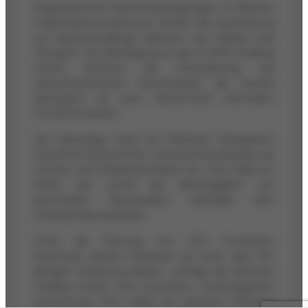
Regulatorische Rahmenbedingungen im Bereich
Infrastrukturinvestitionen fördern die Ausrichtung
auf expansionsfähige Sektoren wie Verkehr und
Transport. Die Beteiligung an der ELARIS Holding
GmbH illustriert die Fokussierung auf
zukunftsorientierte Technologien, die sowohl
ökologisch als auch ökonomisch wertvollen
Fortschritt bieten.
Die Datenlage weist auf fehlende Transparenz
hinsichtlich bestimmter Unternehmensdetails wie
Umsatz und Mitarbeiterzahlen hin. Dies stellt ein
Risiko dar, zumal die Abhängigkeit von
personellen Netzwerken ebenfalls eine
Herausforderung bleibt.
Unter der Führung von CEO Constantin
Seretoulis, dessen Expertise auf einer über 30-
jährigen Erfahrung basiert, verfolgt die factonet
Holding GmbH eine innovative, technologische
Ausrichtung. Dies stärkt die operative Effizienz