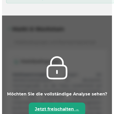
Markt & Wachstum
Marktbedingungen und Wachstumspotenzial
Marktbedingungen
Marktspannungen
prägen die
Wettbewerbssituation im deutschen
Factoringmarkt, wo der Fokus zunehmend auf
nationale Rechnungsvorfinanzierung verschoben
Möchten Sie die vollständige Analyse sehen?
wird. Dies unterstützt mittelständische
Unternehmen, die sich mit Liquiditätsengpässen
konfrontiert sehen. Trotz eines leichten
Jetzt freischalten →
Rückgangs internationaler Aktivitäten wächst das