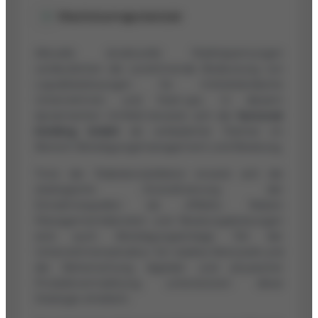
Wachstumspotenzial
Aktuelle strukturelle Marktspannungen
verdeutlichen die zunehmende Bedeutung von
Liquiditätslösungen für mittelständische
Unternehmen und Start-ups. In diesem
dynamischen Umfeld beweist sich die
factonet
Holding GmbH
als verlässlicher Partner im
Bereich Beteiligungsmanagement und Beratung.
Trotz der Risikokonstellation erweist sich die
strategische Diversifizierung der
Einnahmequellen als effektiv. Neben
Managementdiensten und Beratungsleistungen
sind auch Beteiligungserträge Teil der
Unternehmensstruktur. Ein starkes Netzwerk und
die Beherrschung digitaler und physischer
Produktvermarktung unterstützen diese
Strategie erheblich.