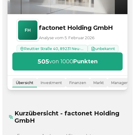
factonet Holding GmbH
FH
Analyse vom 5. Februar 2026
Reuttier Straße 40, 89231 Neu-Ulm
unbekannt
505
von 1000
Punkten
Übersicht
Investment
Finanzen
Markt
Managemen
Kurzübersicht - factonet Holding
GmbH