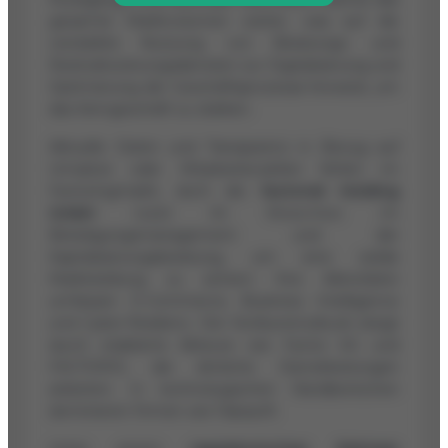
gesamte Marktvolumen weiter, was auf die
verstärkte Nutzung von Beratungs- und
Restrukturierungsdiensten zur Digitalisierung und
Optimierung der Geschäftsprozesse hinweist, um
das Kerngeschäft zu stärken.
Aktuelle Daten und Transparenz in Bezug auf
Umsätze oder Mitarbeiterzahlen fehlen im
Factoringmarkt, doch die
factonet Holding
GmbH
nutzt ihr Know-how im
Beteiligungsmanagement und der
Kapitalisierungsberatung, um eine solide
Marktstellung zu sichern. Ihre Aktivitäten
umfassen E-Commerce, Business Intelligence
und Cyber-Resilienz. Der Konkurrenzdruck steigt
durch etablierte Akteure wie Factor AG und
FACTOR10, die ähnliche Dienstleistungen
anbieten. In technologischen Randbereichen
dominieren Firmen wie Fabasoft.