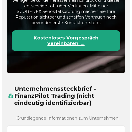
weniger Sekunden entsteht ein Eindruck und dieser
entscheidet oft über Vertrauen. Mit einer
SCOREDEX Seriositätsprüfung machen Sie Ihre
Reputation sichtbar und schaffen Vertrauen noch
bevor der erste Kontakt entsteht.
Kostenloses Vorgespräch
vereinbaren →
Unternehmenssteckbrief -
FinanzPilot Trading (nicht
eindeutig identifizierbar)
Grundlegende Informationen zum Unternehmen