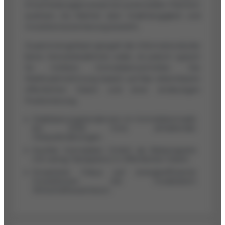
Entscheidungsprozesse bei potenziellen Partnern
auslösen, bis Klarheit über Unabhängigkeit und
Investitionsorientierung besteht.
Zusammengefasst spiegelt die Informationslücke
keine Seriositätsdefizite wider, ist jedoch typisch
für mittlere Immobilienvermittler. Die
Marktwahrnehmung basiert auf klar erkennbaren
öffentlichen Daten und einer eindeutigen
Positionierung.
Stabilisierungstendenzen im Immobilienmarkt
bis 2026 trotz anhaltender
Herausforderungen.
Kuchler Immobilien GmbH als Nebensparte
mit wenig Transparenz in öffentlichen Daten.
Erwarteter Fokus auf energieeffiziente
Investitionen bei moderatem
Wirtschaftswachstum.