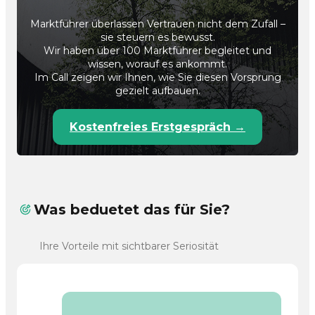
Marktführer überlassen Vertrauen nicht dem Zufall –
sie steuern es bewusst.
Wir haben über 100 Marktführer begleitet und
wissen, worauf es ankommt.
Im Call zeigen wir Ihnen, wie Sie diesen Vorsprung
gezielt aufbauen.
Kostenfreies Erstgespräch →
Was beduetet das für Sie?
Ihre Vorteile mit sichtbarer Seriosität