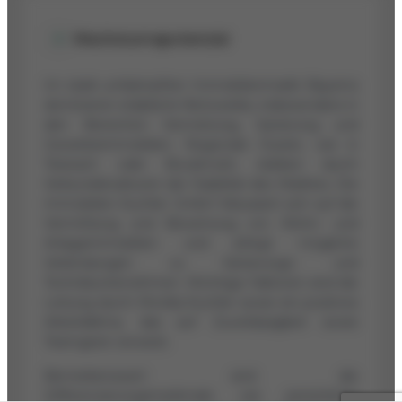
Wachstumspotenzial
Im stark umkämpften Immobilienmarkt Bayerns
dominieren etablierte Netzwerke, insbesondere in
den Bereichen Vermietung, Sanierung und
Gewerbeimmobilien. Regionale Cluster, wie in
Teisnach oder Bruckmühl, stärken durch
Verbundstrukturen die Stabilität des Marktes. Die
Immobilien Kuchler GmbH fokussiert sich auf die
Vermittlung und Bewertung von Wohn- und
Anlageimmobilien und pflegt mögliche
Verbindungen zu Sanierungs- und
Technikunternehmen. Wichtige Faktoren sind die
Leitung durch Monika Kuchler sowie ein positives
Arbeitsklima, das auf Zuverlässigkeit sowie
Teamgeist verweist.
Bemerkenswert sind die
Differenzierungsmerkmale wie persönliche