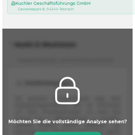
Kuchler Geschäftsführungs GmbH
Gewerbepark 8, 94244 Teisnach
Markt & Wachstum
Marktbedingungen und Wachstumspotenzial
Marktbedingungen
Der deutsche Immobilienmarkt zeigt 2026
Stabilisierungstendenzen nach der Zinswende
von 2022. Preissteigerungen von etwa drei
Prozent sind in Ballungszentren zu erwarten,
Möchten Sie die vollständige Analyse sehen?
während ländliche Gebiete stagnieren. Die
Nachfrage nach Wohnraum bleibt hoch, jedoch