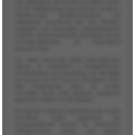
Immobiliensparte der Kuchler Immobilien GmbH,
was die Marktpositionierung erschwert. Details zu
Mitarbeiterzahl, Transaktionsvolumen und
strategischer Ausrichtung sind nicht öffentlich
zugänglich, was potenziellen Geschäftspartnern
erhöhten Rechercheaufwand abverlangt und die
Immobilienaktivitäten als Nebensparte
erscheinen lässt.
Der Markt bevorzugt große, datengestützte
Akteure mit Kompetenz in Energieeffizienz,
Portfolioanalyse und Finanzierung. Die Nachfrage
konzentriert sich auf Premium-Wohnlagen. Ohne
klare Positionierung riskiert die Kuchler
Immobilien GmbH, hinter größeren, transparent
agierenden Maklern zurückzubleiben.
Die separate juristische Registrierung der Kuchler
Immobilien GmbH gegenüber der
Muttergesellschaft könnte als Unsicherheit
wahrgenommen werden und längere