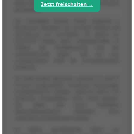
deckt das Neubauangebot nur etwa 58 Prozent
Jetzt freischalten →
des Bedarfs.
Die Immobilien Kuchler GmbH, registriert in
Bruckmühl, fokussiert sich auf Kauf, Verkauf und
Vermietung von Immobilien. Sie gehört zur
KUCHLER Gruppe, deren Hauptgeschäfte im
Tiefbau, der Kanalsanierung und der
Gebäudetechnik liegen, was auf eine
untergeordnete Rolle der Immobiliensparte
hindeutet.
Für 2026 werden Bauzinsen zwischen 3,1 und 3,7
Prozent prognostiziert. Investoren bevorzugen
energieeffiziente Objekte, während solche mit
schlechter Energiebilanz unter Druck geraten.
Der Markt wird durch moderates
Wirtschaftswachstum stabilisiert, ohne
wesentliche konjunkturelle Impulse.
Es fehlen grundlegende Daten zur