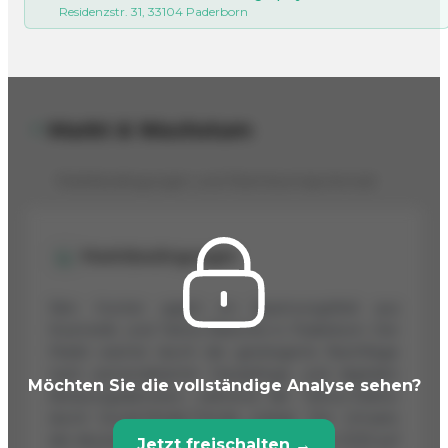
Residenzstr. 31, 33104 Paderborn
Markt & Wachstum
Marktbedingungen und Wachstumspotenzial
Marktbedingungen
Skin Hunter agiert im Spannungsfeld aus
Kosmetik- und Tattoo-Branche in Paderborn. Der
Markt wächst durch die gesteigerte Nachfrage
nach personalisierter Hautpflege und digitalen
Möchten Sie die vollständige Analyse sehen?
Beratungsdiensten, während der Tattoo-Sektor
durch Social-Media-Trends zulegt. Der Umsatz
der deutschen Kosmetikbranche wird bis 2025 auf
Jetzt freischalten →