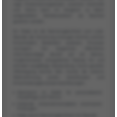
vage Positionierungsansatz zwischen Kosmetik
und Tattoo kann im Vergleich zu klarer
aufgestellten Wettbewerbern als Nachteil
gesehen werden.
Ein Risiko ist die Namensgleichheit zum Łódź-
Skandal, die Verwirrung erzeugen könnte und bei
Entscheidern Bedenken auslösen, Prozesse
verzögern. Die begrenzte öffentliche
Informationslage deutet auf ein kleines,
möglicherweise unreguliertes Startup hin und
erfordert sorgfältige Überprüfung. Durch gezielte
Offenlegung könnte Skin Hunter die externe
Wahrnehmung positiv beeinflussen und
Entscheidungsprozesse beschleunigen.
Wachstum im Markt für personalisierte
Hautpflege und Tattoos
Fehlende Unternehmensdaten erschweren
Prüfungen
Risiko durch Namensgleichheit mit Skandal