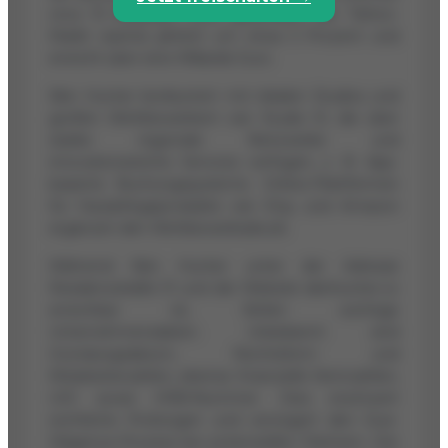
circa 15 Milliarden Euro geschätzt, der Tattoo-
Markt wächst jährlich um etwa 5 Prozent und
erreicht über eine Milliarde Euro.
Skin Hunter konkurriert mit lokalen Studios und
großen Wettbewerbern wie Studio 51, die über
starke regionale Netzwerke und
innovationsreiche Services verfügen, z. B. App-
basierte Buchungssysteme. Online-Plattformen
für Hautpflegeprodukte wie Etsy und Amazon
ergänzen den Wettbewerbsdruck.
Während Skin Hunter unter der Adresse
Residenzstraße 31 und der Website skinhunter.co
erreichbar ist, fehlen wichtige
Unternehmensdaten. Unbekannt sind
Gründungsdatum, Rechtsform und
Mitarbeiterzahlen, ebenso finanzielle Kennzahlen,
UID sowie HRB-Nummer. Dies erschwert
rechtliche Prüfungen und verzögert den Due-
Diligence-Prozess bei potenziellen Partnern. Der