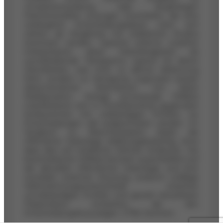
Umsatzentwicklung oder langfristigen
Partnerschaften erzeugen Unschärfen, die eine
verlängerte Entscheidungsdauer nach sich
ziehen, da Vergleiche mit etablierten Studios
erschwert werden. Typische externe Lesarten
interpretieren diese Datenknappheit als
zurückhaltende Transparenz, typisch für kleine
Dienstleister, was nicht zu aktiver Ablehnung
führt, sondern zu Vertagung zugunsten besser
dokumentierter Alternativen mit klarer
Marktposition. Ruhige prozessuale Effekte
manifestieren sich in Prioritätsverlust gegenüber
Konkurrenten mit vollständigen Profilen, wo
Entscheidungen still aufgeschoben werden. Im
Vergleich zu Branchenpaaren bleibt die
öffentliche Datenlage erklärungsbedürftig, ohne
dass dies auf inhaltliche Defizite hindeutet. Die
beschriebenen Effekte beruhen ausschließlich auf
der aktuellen öffentlichen Datenlage und ihrer
neutralen externen Deutung, wodurch zufällige
Wahrnehmungsunterschiede zwischen
unvollständigen Profilen und gezielt steuerbarer
Präsentation entstehen, die den
Entscheidungsfluss prägen. (1782 Zeichen)