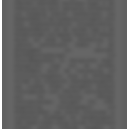
Öffentlich erkennbare Werttreiber liegen in der
Differenzierung durch talentiertes Künstlerteam
und Einladung externer Gasttätowierer, was
Skaleneffekte in der Auslastung ermöglicht, ohne
feste Mitarbeiterstrukturen vorwegzunehmen.
Stabilitätsfaktoren wie die zentrale Lage in der
Residenzstraße und digitale Präsenz via Website
deuten auf solide lokale Verankerung hin,
während wertrelevante Risiken in der
Abhängigkeit von saisonalen
Nachfrageschwankungen und
Personalkapazitäten im Kleingewerbe liegen.
Management zeigt sich als zentraler
Einflussfaktor durch die Fokussierung auf
Community-Integration, etwa via WhatsApp-
Kontakt und entspannte Arbeitsplatzangebote,
was Loyalität fördert, wenngleich konkrete
Führungsprofile nicht öffentlich nachvollziehbar
sind. Die Einordnung offenbart
Informationslücken bezüglich UID, HRB-
Registrierung, Gründungsdatum und
Mitarbeiterzahlen, was externe Entscheider zu
zusätzlichen Rückfragen bei Handelsregistern
oder lokalen Stellen zwingt und den Prüfaufwand
merklich erhöht. Fehlende Angaben zu