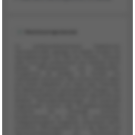
Wachstumspotenzial
Im wettbewerbsintensiven Paderborner
Tatowierermarkt, geprägt von lokalen Studios mit
Spezialisierungen auf Stile wie Fineline, Dotwork
oder Cover-ups, positionieren sich Anbieter durch
flexible Öffnungszeiten und Gastkünstler-
Programme als attraktiv für Kunden mit
individuellen Wünschen. Skin Hunter betont dabei
eine breite Stilpalette von Maori über Polinesian
bis Blackwork sowie personalisierte Designs, was
auf ein Geschäftsmodell hindeutet, das primär aus
direkten Tattoodienstleistungen und potenziell
ergänzenden Events oder Produktenverkäufen
erwächst. Die Erlöslogik erscheint
kundenorientiert mit Fokus auf hochwertige,
maßgeschneiderte Angebote, unterstützt durch
erweiterte Öffnungszeiten bis in die Nacht und
Terminvereinbarungen am Wochenende.