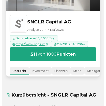
SNGLR Capital AG
Analyse vom 7. Mai 2026
Dammstrasse 19, 6300 Zug
https://www.snglr.vc
CH-170.3.046.206-?
511
von 1000
Punkten
Übersicht
Investment
Finanzen
Markt
Managemen
Kurzübersicht - SNGLR Capital AG