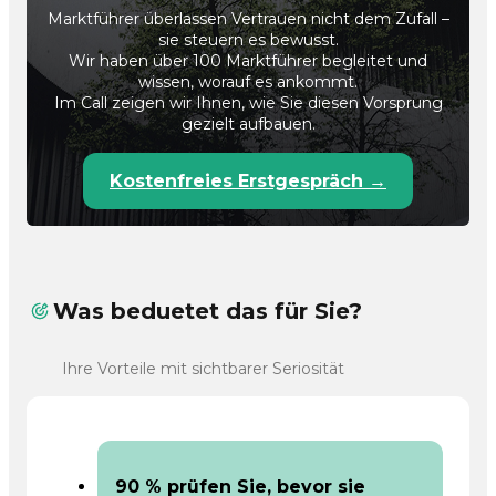
Marktführer überlassen Vertrauen nicht dem Zufall –
sie steuern es bewusst.
Wir haben über 100 Marktführer begleitet und
wissen, worauf es ankommt.
Im Call zeigen wir Ihnen, wie Sie diesen Vorsprung
gezielt aufbauen.
Kostenfreies Erstgespräch →
Was beduetet das für Sie?
Ihre Vorteile mit sichtbarer Seriosität
90 % prüfen Sie, bevor sie