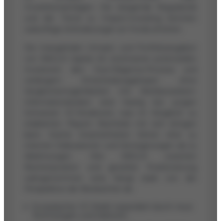
Investitionserträgen. Die steigende Regulatorik
und der Trend zu Impact-Investing könnten
zukünftige Anforderungen an Fonds erhöhen.
Die mangelnden Umsatz- und Portfolioangaben
von SNGLR Capital AG erschweren potenziellen
Investoren den Due-Diligence-Prozess und
verlängern Entscheidungsphasen ohne
Vergleichsmöglichkeiten mit Wettbewerbern.
Informationslücken sind häufig bei jungen
Schweizer VC-Strukturen, was im Vergleich zu
etablierten Playern Nachteile mit sich bringen
kann. Solche Unsicherheiten führen eher zu
internen Diskussionen und Verzögerungen als zu
Ablehnungen. Wie SNGLR zwischen
Nischenposition und gezielter Positionierung
wahrgenommen wird, hängt stark von der
Perspektive der Beobachter ab.
Europäischer VC-Markt expandiert durch neue
Technologien und Sektoren.