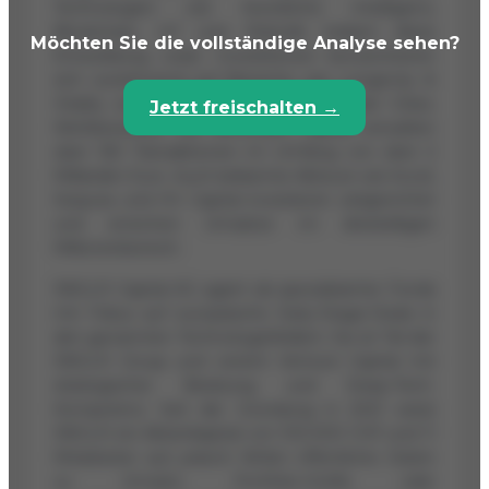
Technologien wie Künstliche Intelligenz,
Blockchain, IoT und Robotik treiben diese
Möchten Sie die vollständige Analyse sehen?
Entwicklung voran. Investitionen konzentrieren
sich zunehmend auf Bereiche wie Longevity &
Vitality sowie Smart Mobility und Smart Cities.
Jetzt freischalten →
Wettbewerber wie Venionaire Capital verwalten
über 160 Transaktionen im Umfang von über 2
Milliarden Euro. Auch bekannte Akteure wie Accel,
Sequoia und HV Capital investieren zielgerichtet
und erreichen Umsätze im dreistelligen
Millionenbereich.
SNGLR Capital AG agiert als spezialisierter Fonds
mit Fokus auf europäische Early-Stage-Deals in
den genannten Technologiefeldern. Sie ist Teil der
SNGLR Group und vereint Venture Capital mit
strategischer Beratung und Deep-Tech-
Kompetenz. Seit der Gründung in 2021 weist
SNGLR ein Aktienkapital von 100.000 CHF und 11
Mitarbeiter auf, jedoch fehlen öffentliche Daten
zu Umsatz, Portfolio-Größe oder