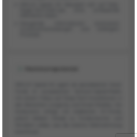
SNGLR Capital AG fokussiert sich auf Early-
Stage-Tech-Start-ups ohne umfassende
öffentliche Daten.
Mangelnde Informationen erschweren
Investorentscheidungen und verlängern
Prozesse.
Wachstumspotenzial
SNGLR Capital AG agiert als spezialisierter Seed-
Fonds im europäischen Venture-Capital-Markt,
mit einem Fokus auf Deep-Tech-Investitionen in
den Bereichen Longevity und Smart Mobility. Die
Konkurrenz erfolgt mit etablierten VC-Fonds,
jedoch bleiben Details zu Fondsvolumen und
Renditen unklar, was die externe Wahrnehmung
beeinflusst.