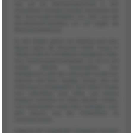
was auf ein Wachstumspotenzial in den
Erneuerbaren Energien hinweist. Kennzahlen wie
das Kurs-Umsatz-Verhältnis von 0,29 und das
Kurs-Buchwert-Verhältnis von 1,27 zeigen die
Branchenvolatilität auf.
Zu den Risiken gehört ein Delisting nach dem
Buyout durch die American Pacific Group im
Oktober 2023 für 140 Millionen Kanadische Dollar,
eine Insolvenzwahrscheinlichkeit von 4,6 % und
unklare aktuelle Gewinnzahlen. Das
Management, unter der Leitung der Gründer Eric
Waxman und Jason Sparaga, verfügt über viel
Erfahrung im Energiesektor, doch bleiben Details
zum zukünftigen Kurs unklar, was externe
Analysen erschwert. Es fehlen aktuelle Umsatz-
und Gewinnzahlen sowie klare Strategien nach
dem Buyout, was den Prüfaufwand für
Investoren erhöht.
Aufgrund der mangelnden Transparenz könnten