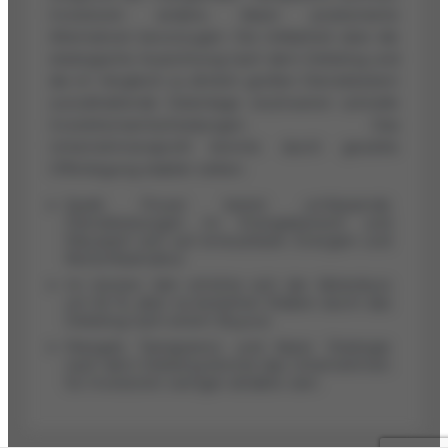
Investoren andere, klarer positionierte
Alternativen bevorzugen. Die Unklarheit über die
strategische Ausrichtung nach dem Delisting und
die im Vergleich zu ähnlich großen Dienstleistern
zurückhaltende Datenlage erschweren schnelle
Investitionsentscheidungen. Das
Unternehmensprofil könnte durch gezielte
Offenlegung stabiler wirken.
Spark Power bietet umfassende
Dienstleistungen im Energiebereich und
fokussiert sich auf erneuerbare Energien und
Netzinfrastruktur.
Im letzten Jahr erhöhte sich der Aktienkurs
um 64 %, aber es bestehen Risiken durch das
Delisting nach einem Buyout.
Mangels Transparenz und klarer Strategie
nach dem Delisting könnte das Unternehmen
für Investoren weniger attraktiv sein.