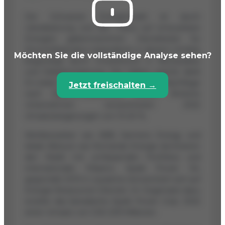
Der Schweizer Energiemarkt ist durch
Liberalisierung und den Fokus auf erneuerbare
Energien gekennzeichnet. Dienstleister für
Strominfrastruktur expandieren in diesem Umfeld,
Möchten Sie die vollständige Analyse sehen?
begünstigt durch Investitionen in Netzausbau
und Dekarbonisierung. Der Sektor wächst dank
EU-zielen zur Energiewende, was die Nachfrage
Jetzt freischalten →
nach Elektroinstallationen erhöht. Ähnliche
Unternehmen verzeichneten 2022
Umsatzsteigerungen von 10-20 %.
Wettbewerber wie ABB, Siemens Energy und
lokale Akteure wie Romande Energie dominieren
den Markt mit umfassenden Portfolios und
internationaler Präsenz. Spark Power SA,
gegründet 2013 in Lausanne, konzentriert sich auf
Energie-Ressourcen-Dienste. Im Gegensatz dazu
erzielte das kanadische Spark Power Corp. 2022
einen Umsatz von CAD 209 Millionen.