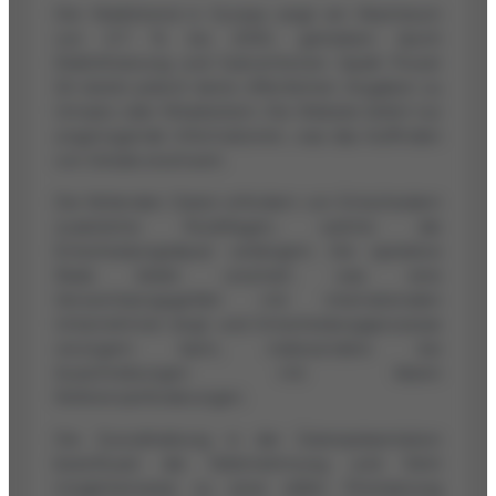
Der Markttrend in Europa zeigt ein Wachstum
von 5-7 % bis 2030, getrieben durch
Elektrifizierung und Subventionen. Spark Power
SA bietet jedoch keine öffentlichen Angaben zu
Umsatz oder Mitarbeitern. Die Website liefert nur
ungenügende Informationen, was das Auffinden
von Details erschwert.
Die fehlenden Daten erfordern von Entscheidern
zusätzliche Rückfragen, welche die
Entscheidungsdauer verlängern. Die operative
Skala bleibt unscharf, was eine
Verwechslungsgefahr mit internationalen
Unternehmen birgt und Entscheidungsprozesse
verzögern kann, insbesondere bei
Ausschreibungen mit klaren
Referenzanforderungen.
Die Zurückhaltung in der Datenpräsentation
beeinflusst die Wahrnehmung und führt
möglicherweise zu einer stillen Priorisierung