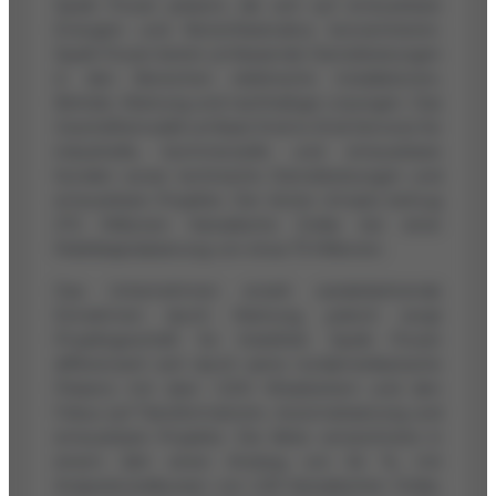
Spark Power präsent, die sich auf erneuerbare
Energien und Netzinfrastruktur konzentrieren.
Spark Power bietet umfassende Dienstleistungen
in den Bereichen elektrische Installationen,
Betrieb, Wartung und nachhaltige Lösungen. Das
Geschäftsmodell umfasst End-to-End-Services für
industrielle, kommerzielle und erneuerbare
Kunden sowie technische Dienstleistungen und
erneuerbare Projekte. Der letzte Umsatz betrug
272 Millionen Kanadische Dollar bei einer
Marktkapitalisierung von etwa 75 Millionen.
Das Unternehmen erzielt wiederkehrende
Einnahmen durch Wartung, jedoch sorgt
Projektgeschäft für Volatilität. Spark Power
differenziert sich durch seine nordamerikanische
Präsenz mit über 1.200 Mitarbeitern und den
Fokus auf Transformatoren, Automatisierung und
erneuerbare Projekte. Die Aktie verzeichnete in
einem Jahr einen Anstieg von 64 %, mit
Analystenzielkursen von 2,35 Kanadischen Dollar,