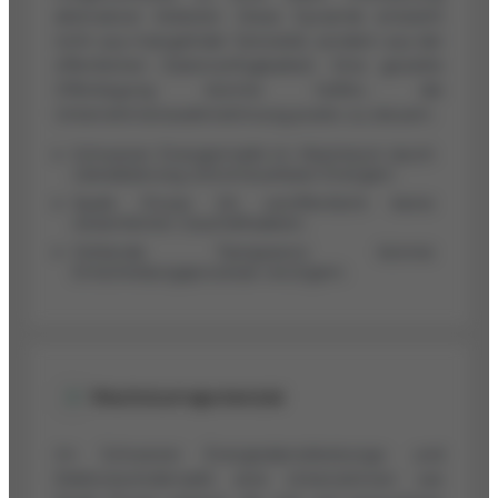
alternativer Anbieter. Diese Dynamik entsteht
nicht aus mangelnder Seriosität, sondern aus der
öffentlichen Datenverfügbarkeit. Eine gezielte
Offenlegung könnte helfen, die
Unternehmenswahrnehmung positiv zu steuern.
Schweizer Energiemarkt im Wachstum durch
Liberalisierung und erneuerbare Energien.
Spark Power SA veröffentlicht keine
wesentlichen Geschäftsdaten.
Fehlende Transparenz könnte
Entscheidungsprozesse verzögern.
Wachstumspotenzial
Im Schweizer Energiedienstleistungs- und
Elektrotechnikmarkt sind Unternehmen wie