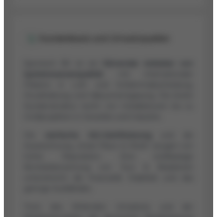
Kundenbasis und Umsatzquellen
Spirotech BV ist ein
führender Anbieter von
Systemwasserqualität
mit internationaler
Präsenz in Luft- und Schlammabscheidung,
Druckhaltung und Vakuumentgasung. Die breite
Kundenstruktur reicht von Installateuren bis zu
Großprojekten in Gewerbe und Industrie.
Die
vierfache ISO-Zertifizierung
und die
Auszeichnung „Great Place to Work“ zeugen von
hoher Reputation. Eine erstklassige
Bonitätsbewertung von Dun & Bradstreet
unterstreicht die finanzielle Stabilität und das
geringe Ausfallrisiko.
Trotz des fehlenden Umsatzes und der