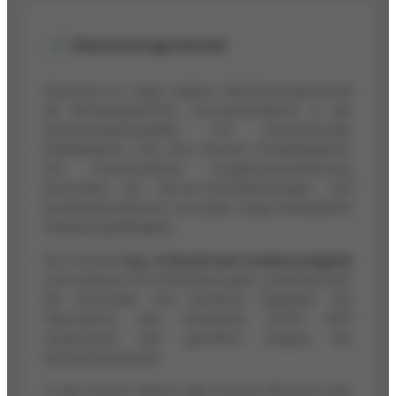
Wachstumspotenzial
Spirotech bv zeigt starkes Wachstumspotenzial
als familiengeführter Innovationsführer in der
Systemwasserqualität mit internationaler
Marktpräsenz und einer breiten Produktpalette.
Die kontinuierliche Angebotserweiterung,
besonders bei Service-Dienstleistungen und
kundenspezifischen Lösungen, zeigt strategische
Anpassungsfähigkeit.
Die höchste
Dun & Bradstreet Kreditwürdigkeit
und mehrere ISO-Zertifizierungen unterstreichen
die finanzielle und operative Stabilität. Die
Übernahme des Herstellers EDER 2021
verdeutlicht den gezielten Ausbau der
Kernkompetenzen.
In den letzten Jahren gab es keine Berichte über