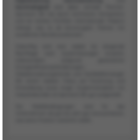
Digitalisierung
,
Automatisierung
und
Nachhaltigkeit
sind dabei zentrale Themen.
Spirotech BV hat durch technische Kompetenz
und ein breites Portfolio internationale Präsenz
erlangt, was es als bevorzugten Partner mit
exzellenter Bonität positioniert.
Zukünftig wird eine stabile bis steigende
Nachfrage nach Systemlösungen erwartet,
insbesondere aufgrund gesetzlicher
Energieeffizienzanforderungen,
Dekarbonisierungstrends und Fachkräftemangel.
Mit einem starken Fokus auf Forschung und
Entwicklung sowie enger Zusammenarbeit mit
Industriekunden ist Spirotech BV gut aufgestellt.
Die Marktbedingungen sind für das
Unternehmen als gut bis sehr gut einzuschätzen,
was seine Position weiterhin stärkt.