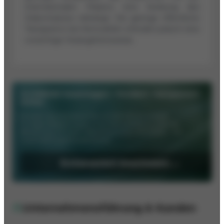
internationalen Präsenz eine Senkung des
Diskontsatzes nahelegt. Die geringe öffentliche
Transparenz bei Kennzahlen erfordert jedoch eine
vorsichtige Herangehensweise.
SCOREDEX beantragen – fundiert. transparent.
sicher.
Erhalten Sie Ihre kostenfreie SCOREDEX KI-Analyse.
Im Deep-Research ergänzt ein Wirtschaftsjournalist die
Bewertung um nicht-öffentliche Auskunftei-Daten – für
maximale Investitionssicherheit.
Erstgespräch beantragen →
Unternehmensführung & Kunden