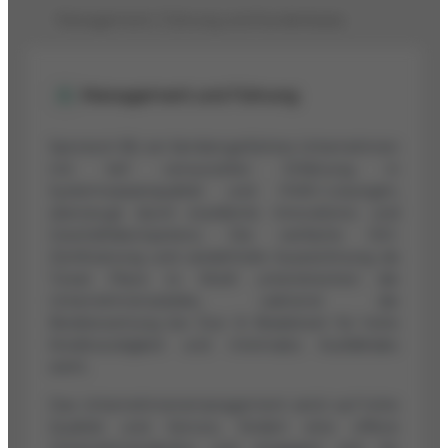
Management, Führung und Kundenbasis
Management und Führung
Spirotech BV, ein familiengeführtes Unternehmen
mit tief verwurzelter Erfahrung in
Systemwasserqualität und HVAC-Lösungen,
überzeugt durch exzellente Innovations- und
Geschäftskompetenz. Die vierfache ISO-
Zertifizierung und wiederholte Auszeichnung als
'Great Place to Work' unterstreichen die
Unternehmensstärke, während die
Bestbewertung bei Dun & Bradstreet für hohe
Kreditwürdigkeit und minimales Ausfallrisiko
steht.
Das Unternehmensmanagement setzt auf hohe
Qualität und Service, fördert eine offene