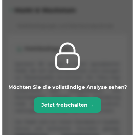
Markt & Wachstum
Marktbedingungen und Wachstumspotenzial
Marktbedingungen
Spirotech BV operiert in einem spezialisierten
Markt, der sich auf Komponenten und Lösungen
zur Wasserqualität konzentriert. Der Fokus liegt
auf Heizungs-, Kühl- und Prozesssystemen, die
Möchten Sie die vollständige Analyse sehen?
zunehmend nach Energieeffizienz und
Nachhaltigkeit verlangen. Diese Anforderung
treibt die Nachfrage nach den innovativen,
Jetzt freischalten →
wartungsarmen Lösungen des Unternehmens.
Der Markt wird von hohen Standards in Qualität,
Service und technischer Innovation geprägt.