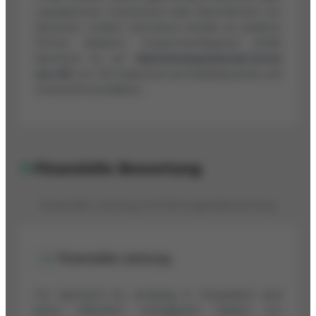
Liquidationen, Insolvenzen oder Übernahmen von
Spirotech. Zudem sind keine Anteile an anderen
Firmen bekannt. Zusammenfassend erhält
Spirotech bv ein
Wachstumspotenzial-Score
von 83
von 100 basierend auf Marktdynamik und
Unternehmensfakten.
Finanzielle Bewertung
Finanzielle Leistung und Vermögensbewertung
Finanzielle Leistung
Für Spirotech bv, ansässig in Düsseldorf, sind
keine öffentlich verfügbaren Fakten zur