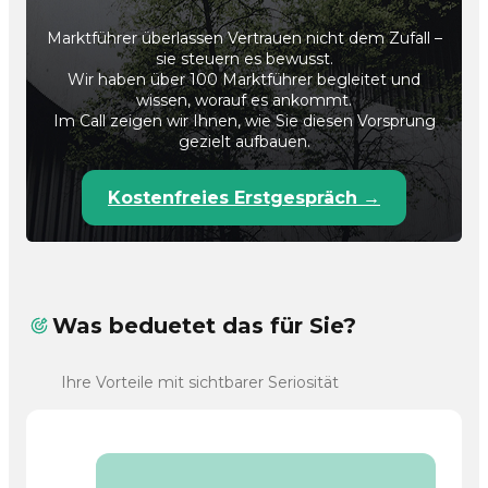
Marktführer überlassen Vertrauen nicht dem Zufall –
sie steuern es bewusst.
Wir haben über 100 Marktführer begleitet und
wissen, worauf es ankommt.
Im Call zeigen wir Ihnen, wie Sie diesen Vorsprung
gezielt aufbauen.
Kostenfreies Erstgespräch →
Was beduetet das für Sie?
Ihre Vorteile mit sichtbarer Seriosität