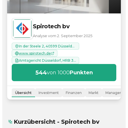
Spirotech bv
Analyse vom 2. September 2025
In der Steele 2, 40599 Düsseldorf
www.spirotech.de
Amtsgericht Düsseldorf, HRB 32231
544
von 1000
Punkten
Übersicht
Investment
Finanzen
Markt
Managemen
Kurzübersicht - Spirotech bv