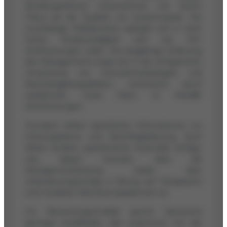
familiengeführtes Unternehmen mit einem
Fokus auf die Qualität von Systemwasser. Die
zuverlässige Marktposition spiegelt sich in einer
hohen Kreditwürdigkeit und vier ISO-
Zertifizierungen wider. Die langjährige Erfahrung
des Managements zeigt sich in der erfolgreichen
Umsetzung von Innovationsstrategien und
Nachhaltigkeitspraktiken, unterstützt durch
wiederholte Great Place to Work®-
Zertifizierungen.
Trotzdem fehlen spezifische Informationen zur
Führungsebene und Nachfolgeplanung. Auch
fehlen konkret quantifizierte finanzielle Erfolge,
was darauf hinweist, dass die
Managementleistung solide, aber
verbesserungswürdig in Bezug auf Transparenz
und messbare Wachstumsparameter ist.
Für Bewertungsmodelle spricht Spirotechs
geringes Ausfallrisiko, das zusammen mit der