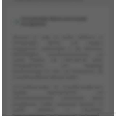
Immaterielle Werte und soziale
Kompetenz
Spirotech bv zeigt ein breites Spektrum an
immateriellen Werten und sozialem
Engagement, insbesondere in den Bereichen
Nachhaltigkeit, Umweltverantwortung und
soziale Projekte. Das Unternehmen bietet
energieeffiziente und langlebige
Systemlösungen für Heiz- und Kühlsysteme, die
umweltfreundlichen Betrieb fördern.
ISO-Zertifizierungen für Umweltmanagement,
Qualität, Arbeitssicherheit und
Informationssicherheit untermauern dieses
Engagement. Zudem unterstützt Spirotech bv
soziale Initiativen in Gesundheit,
Chancengleichheit und Tierschutz, und integriert