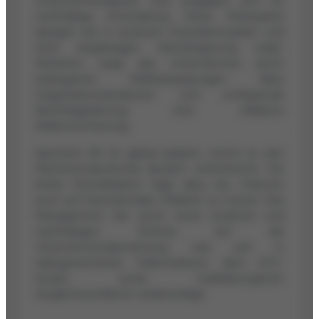
Unternehmenskultur und engagiert sich für
nachhaltige Entwicklung. Diese Philosophie
spiegelt sich in positiven Finanzkennzahlen und
einer langfristigen Wertsteigerung wider.
Weiterhin zeigt das Unternehmen durch
strategische Marktanpassungen, klare
Organisationsstrukturen und umfassende
Nachfolgeplanung eine effektive
Risikominimierung.
Spirotech BV ist global präsent, womit es sein
Wachstumspotenzial deutlich unterstreicht. Die
breite Diversifikation trägt dazu bei, Chancen
auch auf internationalen Märkten zu nutzen. Das
Management hat somit einen positiven und
nachhaltigen Einfluss auf die
Unternehmensbewertung, was sich in
risikogewichteten Diskontsätzen, dem DCF-
Ansatz sowie marktbezogenen
Vergleichsverfahren niederschlägt.