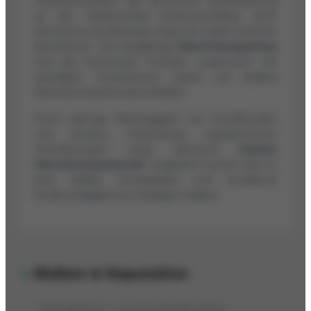
Mitarbeiterzahlen der deutschen Niederlassung
ist das Marktumfeld konkurrenzfähig, doch
Spirotechs Kundenbasis zeigt sich stabil und breit
diversifiziert. Die langjährige
Branchenexpertise
und das technische Portfolio, zusammen mit
ständigen Investitionen, lassen auf starkes
Wachstumspotenzial schließen.
Durch geringe Abhängigkeit von Einzelkunden
und positive Einpreisung regulatorischer
Anforderungen zeigt Spirotech
starkes
Wachstumspotenzial
. Insgesamt sichern sich so
eine stabile Umsatzbasis und exzellente
Kreditwürdigkeit bei niedrigen Risiken.
Risiken & Reputation
Risikofaktoren und immaterielle Werte