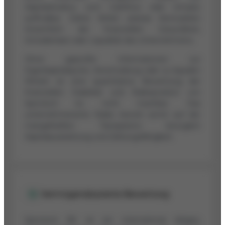
Kapitalstruktur, zum Cashflow oder Umsatz
auffindbar. Daher fehlen präzise Kennzahlen
hinsichtlich der finanziellen Gesundheit,
Schuldenlast oder Liquidität des Unternehmens.
Ohne geprüfte Informationen zur
Eigenkapitalquote, Verschuldung oder zu liquiden
Mitteln ist eine quantitative Bewertung der
finanziellen Stabilität und Risikoposition von
Spirotech bv nicht machbar. Das
unternehmerische Risiko beruht somit auf der
mangelhaften Transparenz bezüglich
Kapitalausstattung und Zahlungsfähigkeit.
Vermögensbasierte Bewertung
Spirotech BV ist ein international tätiges,