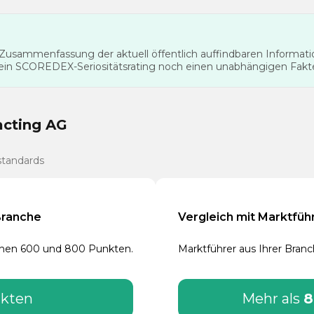
te Zusammenfassung der aktuell öffentlich auffindbaren Informa
 ein SCOREDEX-Seriositätsrating noch einen unabhängigen Fak
acting AG
standards
Branche
Vergleich mit Marktfüh
schen 600 und 800 Punkten.
Marktführer aus Ihrer Bran
nkten
Mehr als
8