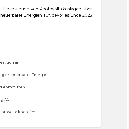
nd Finanzierung von Photovoltaikanlagen über
neuerbarer Energien auf, bevor es Ende 2025
stition an.
ng erneuerbarer Energien.
 und Kommunen.
ng AG.
hotovoltaikbereich.