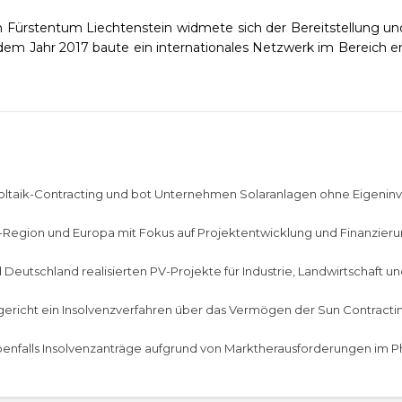
im Fürstentum Liechtenstein widmete sich der Bereitstellung u
em Jahr 2017 baute ein internationales Netzwerk im Bereich er
voltaik-Contracting und bot Unternehmen Solaranlagen ohne Eigeninve
Region und Europa mit Fokus auf Projektentwicklung und Finanzieru
 Deutschland realisierten PV-Projekte für Industrie, Landwirtschaft
gericht ein Insolvenzverfahren über das Vermögen der Sun Contracti
ebenfalls Insolvenzanträge aufgrund von Marktherausforderungen im P