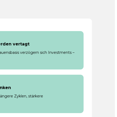
rden vertagt
rauensbasis verzögern sich Investments –
inken
längere Zyklen, stärkere