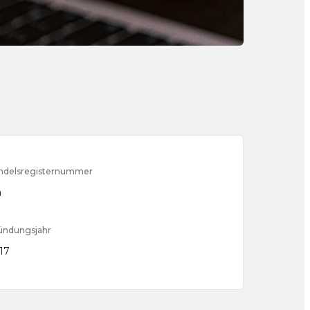
ndelsregisternummer
a
ündungsjahr
17