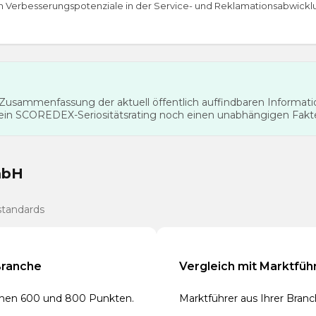
ch Verbesserungspotenziale in der Service- und Reklamationsabwickl
te Zusammenfassung der aktuell öffentlich auffindbaren Informa
 ein SCOREDEX-Seriositätsrating noch einen unabhängigen Fak
mbH
standards
Branche
Vergleich mit Marktfüh
schen 600 und 800 Punkten.
Marktführer aus Ihrer Bran