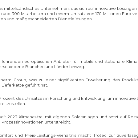
es mittelständisches Unternehmen, das sich auf innovative Lösungen
 Mit rund 300 Mitarbeitern und einem Umsatz von 170 Millionen Euro 
ten und maßgeschneiderten Dienstleistungen.
r führenden europäischen Anbieter für mobile und stationäre Klimat
r verschiedene Branchen und Länder hinweg.
ntherm Group, was zu einer signifikanten Erweiterung des Produkt
Lieferkette geführt hat.
Prozent des Umsatzes in Forschung und Entwicklung, um innovative Lö
eitzustellen.
seit 2023 klimaneutral mit eigenen Solaranlagen und setzt auf R
n Prozessinnovationen unterstreicht.
fort und Preis-Leistungs-Verhältnis macht Trotec zur zuverlässi