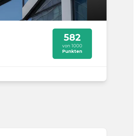
582
von 1000
Punkten