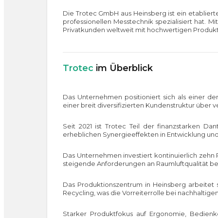
Die Trotec GmbH aus Heinsberg ist ein etabliert
professionellen Messtechnik spezialisiert hat.
Privatkunden weltweit mit hochwertigen Produk
Trotec
im Überblick
Das Unternehmen positioniert sich als einer de
einer breit diversifizierten Kundenstruktur übe
Seit 2021 ist Trotec Teil der finanzstarken Da
erheblichen Synergieeffekten in Entwicklung und 
Das Unternehmen investiert kontinuierlich zehn 
steigende Anforderungen an Raumluftqualität ber
Das Produktionszentrum in Heinsberg arbeitet 
Recycling, was die Vorreiterrolle bei nachhaltige
Starker Produktfokus auf Ergonomie, Bedienkom