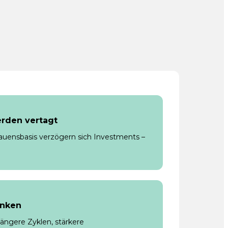
rden vertagt
rauensbasis verzögern sich Investments –
inken
längere Zyklen, stärkere