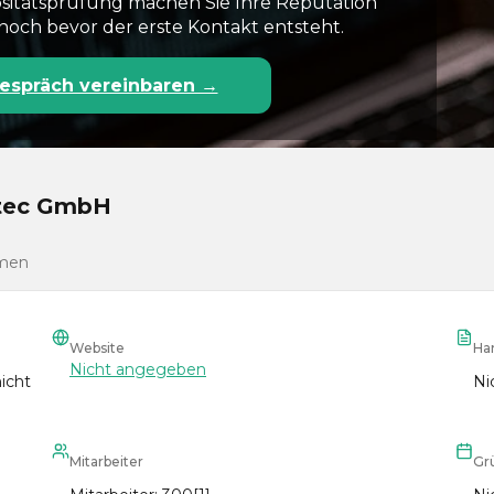
ositätsprüfung machen Sie Ihre Reputation
noch bevor der erste Kontakt entsteht.
espräch vereinbaren →
otec GmbH
hmen
Website
Ha
Nicht angegeben
icht
Ni
Mitarbeiter
Gr