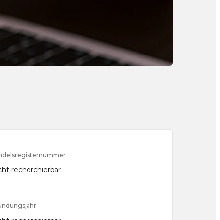
ndelsregisternummer
cht recherchierbar
ündungsjahr