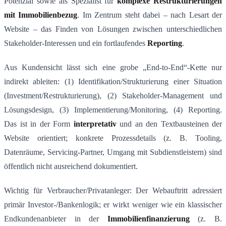
Potenzial sowie als Spezialist für
komplexe Restrukturierungen
mit Immobilienbezug
. Im Zentrum steht dabei – nach Lesart der
Website – das Finden von Lösungen zwischen unterschiedlichen
Stakeholder-Interessen und ein fortlaufendes
Reporting
.
Aus Kundensicht lässt sich eine grobe „End-to-End“-Kette nur
indirekt ableiten: (1) Identifikation/Strukturierung einer Situation
(Investment/Restrukturierung), (2) Stakeholder-Management und
Lösungsdesign, (3) Implementierung/Monitoring, (4) Reporting.
Das ist in der Form
interpretativ
und an den Textbausteinen der
Website orientiert; konkrete Prozessdetails (z. B. Tooling,
Datenräume, Servicing-Partner, Umgang mit Subdienstleistern) sind
öffentlich nicht ausreichend dokumentiert.
Wichtig für Verbraucher/Privatanleger: Der Webauftritt adressiert
primär Investor-/Bankenlogik; er wirkt weniger wie ein klassischer
Endkundenanbieter in der
Immobilienfinanzierung
(z. B.