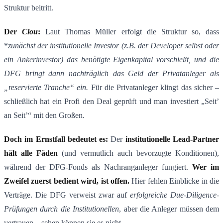
Struktur beitritt.
Der
Clou
:
Laut Thomas Müller erfolgt die Struktur so, dass
*
zun
ä
chst der institutionelle Investor (z.B. der Developer selbst oder
ein Ankerinvestor) das ben
ö
tigte Eigenkapital vorschie
ß
t, und die
DFG bringt dann nachtr
ä
glich das Geld der Privatanleger als
„reservierte Tranche“ ein​
.
Für die Privatanleger klingt das sicher –
schließlich hat ein Profi den Deal geprüft und man investiert „Seit’
an Seit’“ mit den Großen.
Doch im Ernstfall bedeutet es:
Der
institutionelle Lead-Partner
h
ä
lt alle F
ä
den
(und vermutlich auch bevorzugte Konditionen),
während der DFG-Fonds als Nachranganleger fungiert.
Wer im
Zweifel zuerst bedient wird, ist offen.
Hier fehlen Einblicke in die
Verträge. Die DFG verweist zwar auf
erfolgreiche Due-Diligence-
Pr
ü
fungen durch die Institutionellen
​, aber die Anleger müssen dem
vertrauen – sehen können sie es nicht.