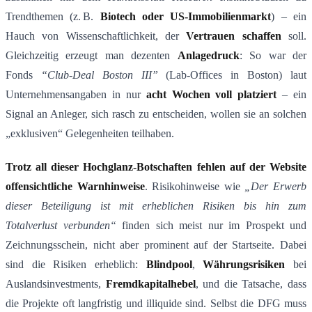
Trendthemen (z. B.
Biotech oder US-Immobilienmarkt
) – ein
Hauch von Wissenschaftlichkeit, der
Vertrauen schaffen
soll.
Gleichzeitig erzeugt man dezenten
Anlagedruck
: So war der
Fonds
“Club-Deal Boston III”
(Lab-Offices in Boston) laut
Unternehmensangaben in nur
acht Wochen voll platziert
​ – ein
Signal an Anleger, sich rasch zu entscheiden, wollen sie an solchen
„exklusiven“ Gelegenheiten teilhaben.
Trotz all dieser Hochglanz-Botschaften fehlen auf der Website
offensichtliche
Warnhinweise
. Risikohinweise wie
„Der Erwerb
dieser Beteiligung ist mit erheblichen Risiken bis hin zum
Totalverlust verbunden“
finden sich meist nur im Prospekt und
Zeichnungsschein, nicht aber prominent auf der Startseite. Dabei
sind die Risiken erheblich:
Blindpool
,
W
ä
hrungsrisiken
bei
Auslandsinvestments,
Fremdkapitalhebel
, und die Tatsache, dass
die Projekte oft langfristig und illiquide sind. Selbst die DFG muss