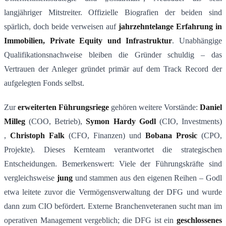
langjähriger Mitstreiter. Offizielle Biografien der beiden sind
spärlich, doch beide verweisen auf
jahrzehntelange Erfahrung in
Immobilien, Private Equity und Infrastruktur
​. Unabhängige
Qualifikationsnachweise bleiben die Gründer schuldig – das
Vertrauen der Anleger gründet primär auf dem Track Record der
aufgelegten Fonds selbst.
Zur
erweiterten F
ü
hrungsriege
gehören weitere Vorstände:
Daniel
Milleg
(COO, Betrieb),
Symon Hardy Godl
(CIO, Investments)​
,
Christoph Falk
(CFO, Finanzen) und
Bobana Prosic
(CPO,
Projekte)​. Dieses Kernteam verantwortet die strategischen
Entscheidungen. Bemerkenswert: Viele der Führungskräfte sind
vergleichsweise
jung
und stammen aus den eigenen Reihen – Godl
etwa leitete zuvor die Vermögensverwaltung der DFG und wurde
dann zum CIO befördert​. Externe Branchenveteranen sucht man im
operativen Management vergeblich; die DFG ist ein
geschlossenes