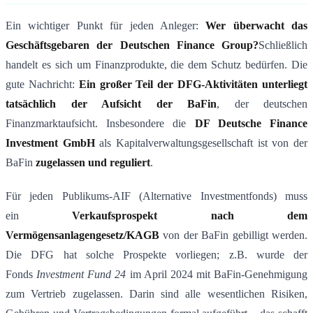
Ein wichtiger Punkt für jeden Anleger:
Wer
ü
berwacht das
Gesch
ä
ftsgebaren der Deutschen Finance Group?
Schließlich
handelt es sich um Finanzprodukte, die dem Schutz bedürfen. Die
gute Nachricht:
Ein gro
ß
er Teil der DFG-Aktivit
ä
ten unterliegt
tats
ä
chlich der Aufsicht der BaFin
, der deutschen
Finanzmarktaufsicht. Insbesondere die
DF Deutsche Finance
Investment GmbH
als Kapitalverwaltungsgesellschaft ist von der
BaFin
zugelassen und reguliert
​.
Für jeden Publikums-AIF (Alternative Investmentfonds) muss
ein
Verkaufsprospekt nach dem
Verm
ö
gensanlagengesetz/KAGB
von der BaFin gebilligt werden.
Die DFG hat solche Prospekte vorliegen; z.B. wurde der
Fonds
Investment Fund 24
im April 2024 mit BaFin-Genehmigung
zum Vertrieb zugelassen​. Darin sind alle wesentlichen Risiken,