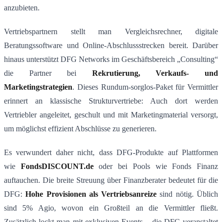
anzubieten​.
Vertriebspartnern stellt man Vergleichsrechner, digitale
Beratungssoftware und Online-Abschlussstrecken bereit​. Darüber
hinaus unterstützt DFG Networks im Geschäftsbereich „Consulting“
die Partner bei
Rekrutierung, Verkaufs- und
Marketingstrategien
​. Dieses Rundum-sorglos-Paket für Vermittler
erinnert an klassische Strukturvertriebe: Auch dort werden
Vertriebler angeleitet, geschult und mit Marketingmaterial versorgt,
um möglichst effizient Abschlüsse zu generieren.
Es verwundert daher nicht, dass DFG-Produkte auf Plattformen
wie
FondsDISCOUNT.de
oder bei Pools wie Fonds Finanz
auftauchen. Die breite Streuung über Finanzberater bedeutet für die
DFG:
Hohe Provisionen als Vertriebsanreize
sind nötig. Üblich
sind 5% Agio, wovon ein Großteil an die Vermittler fließt.
Zusätzlich lockt man mit exklusiven Events – die DFG veranstaltet