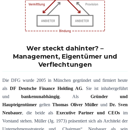
Wer steckt dahinter? –
Management, Eigent
ü
mer und
Verflechtungen
Die DFG wurde 2005 in München gegründet und firmiert heute
als
DF Deutsche Finance Holding AG
. Sie ist inhabergeführt
und
bankenunabh
ä
ngig
​. Als
Gr
ü
nder und
Haupteigent
ü
mer
gelten
Thomas Oliver M
ü
ller
und
Dr. Sven
Neubauer
, die beide als
Executive Partner und CEOs
im
Vorstand stehen​​. Müller (Jg. 1973) präsentiert sich als Architekt der
Unternehmensstrategie und „Chairman“, Neubauer als sein