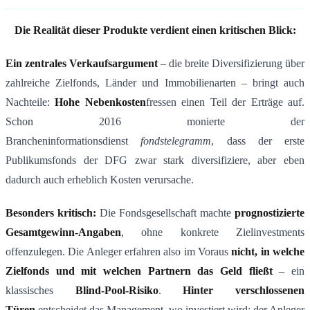
Die Realit
ä
t dieser Produkte verdient einen kritischen Blick:
Ein zentrales Verkaufsargument
– die breite Diversifizierung über
zahlreiche Zielfonds, Länder und Immobilienarten – bringt auch
Nachteile:
Hohe Nebenkosten
fressen einen Teil der Erträge auf.
Schon 2016 monierte der
Brancheninformationsdienst
fondstelegramm
, dass der erste
Publikumsfonds der DFG zwar stark diversifiziere, aber eben
dadurch auch erheblich Kosten verursache​.
Besonders kritisch:
Die Fondsgesellschaft machte
prognostizierte
Gesamtgewinn-Angaben
, ohne konkrete Zielinvestments
offenzulegen. Die Anleger erfahren also im Voraus
nicht, in welche
Zielfonds und mit welchen Partnern das Geld flie
ß
t
– ein
klassisches
Blind-Pool-Risiko
​.
Hinter verschlossenen
T
ü
ren
entscheidet das Management, wo investiert wird; der Anleger