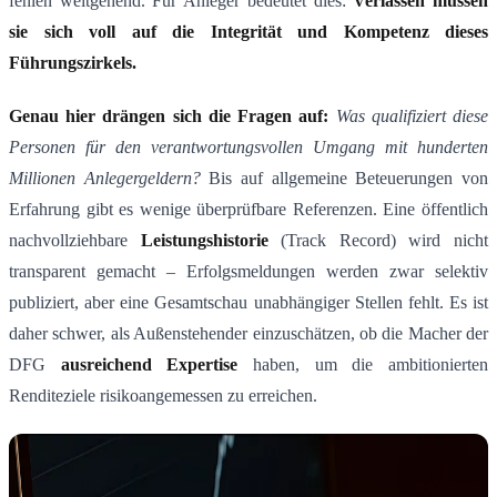
fehlen weitgehend. Für Anleger bedeutet dies:
Verlassen m
ü
ssen
sie sich voll auf die Integrit
ä
t und Kompetenz dieses
F
ü
hrungszirkels.
Genau hier drängen sich die Fragen auf:
Was qualifiziert diese
Personen f
ü
r den verantwortungsvollen Umgang mit hunderten
Millionen Anlegergeldern?
Bis auf allgemeine Beteuerungen von
Erfahrung gibt es wenige überprüfbare Referenzen. Eine öffentlich
nachvollziehbare
Leistungshistorie
(Track Record) wird nicht
transparent gemacht – Erfolgsmeldungen werden zwar selektiv
publiziert, aber eine Gesamtschau unabhängiger Stellen fehlt. Es ist
daher schwer, als Außenstehender einzuschätzen, ob die Macher der
DFG
ausreichend Expertise
haben, um die ambitionierten
Renditeziele risikoangemessen zu erreichen.