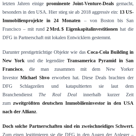
letzten Jahren einige
prominente Joint-Venture-Deals
gemacht,
besonders in den USA. Hier stieg sie ab 2018 aggressiv ein:
13 US-
Immobilienprojekte in 24 Monaten
– von Boston bis San
Francisco – mit rund
2
Mrd.
$ Eigenkapitalinvestitionen
hat die
DFG in Partnerschaft mit lokalen Entwicklern gestemmt​.
Darunter prestigeträchtige Objekte wie das
Coca-Cola Building in
New York
und die legendäre
Transamerica Pyramid in San
Francisco
, die man zusammen mit dem New Yorker
Investor
Michael Shvo
erworben hat​. Diese Deals brachten der
DFG Schlagzeilen und katapultierten sie laut dem
Branchendienst
The Real Deal
innerhalb kurzer Zeit
zum
zweitgr
öß
ten deutschen Immobilieninvestor in den USA
nach der Allianz
​.
Doch solche Partnerschaften sind ein zweischneidiges Schwert.
Zum einen legitimieren sie die DFG in den Augen der Anleger –