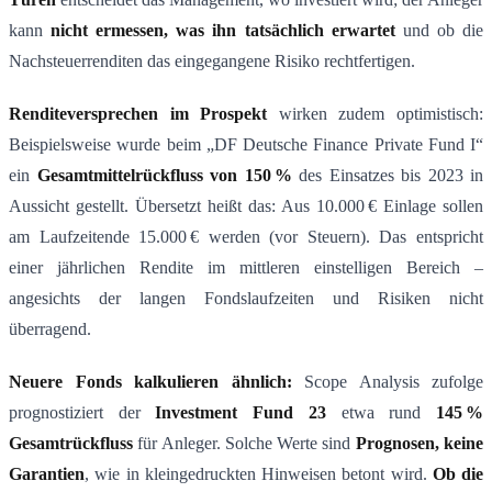
kann
nicht ermessen, was ihn tats
ä
chlich erwartet
und ob die
Nachsteuerrenditen das eingegangene Risiko rechtfertigen.
Renditeversprechen im Prospekt
wirken zudem optimistisch:
Beispielsweise wurde beim „DF Deutsche Finance Private Fund I“
ein
Gesamtmittelr
ü
ckfluss von 150
%
des Einsatzes bis 2023 in
Aussicht gestellt​. Übersetzt heißt das: Aus 10.000 € Einlage sollen
am Laufzeitende 15.000 € werden (vor Steuern). Das entspricht
einer jährlichen Rendite im mittleren einstelligen Bereich –
angesichts der langen Fondslaufzeiten und Risiken nicht
überragend.
Neuere Fonds kalkulieren ähnlich:
Scope Analysis zufolge
prognostiziert der
Investment Fund 23
etwa rund
145
%
Gesamtr
ü
ckfluss
für Anleger​. Solche Werte sind
Prognosen, keine
Garantien
, wie in kleingedruckten Hinweisen betont wird.
Ob die