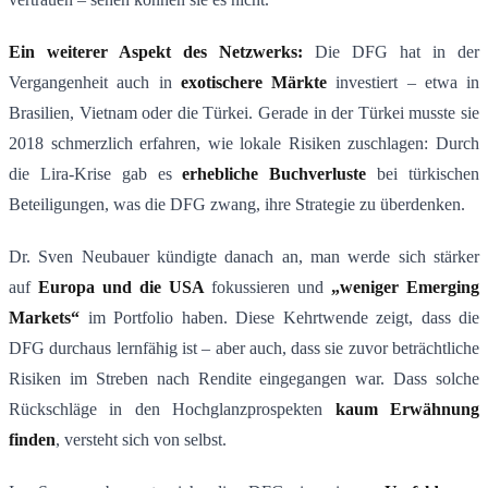
Ein weiterer Aspekt des Netzwerks:
Die DFG hat in der
Vergangenheit auch in
exotischere M
ä
rkte
investiert – etwa in
Brasilien, Vietnam oder die Türkei​. Gerade in der Türkei musste sie
2018 schmerzlich erfahren, wie lokale Risiken zuschlagen: Durch
die Lira-Krise gab es
erhebliche Buchverluste
bei türkischen
Beteiligungen, was die DFG zwang, ihre Strategie zu überdenken​.
Dr. Sven Neubauer kündigte danach an, man werde sich stärker
auf
Europa und die USA
fokussieren und
„weniger Emerging
Markets“
im Portfolio haben​. Diese Kehrtwende zeigt, dass die
DFG durchaus lernfähig ist – aber auch, dass sie zuvor beträchtliche
Risiken im Streben nach Rendite eingegangen war. Dass solche
Rückschläge in den Hochglanzprospekten
kaum Erw
ä
hnung
finden
, versteht sich von selbst.