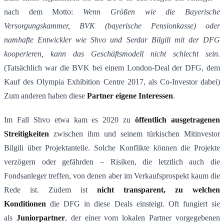
nach dem Motto:
Wenn Gr
öß
en wie die Bayerische
Versorgungskammer, BVK (bayerische Pensionkasse) oder
namhafte Entwickler wie Shvo und Serdar Bilgili mit der DFG
kooperieren, kann das Gesch
ä
ftsmodell nicht schlecht sein.
(Tatsächlich war die BVK bei einem London-Deal der DFG, dem
Kauf des Olympia Exhibition Centre 2017, als Co-Investor dabei​)
Zum anderen haben diese
Partner eigene Interessen
.
Im Fall Shvo etwa kam es 2020 zu
öffentlich ausgetragenen
Streitigkeiten
zwischen ihm und seinem türkischen Mitinvestor
Bilgili über Projektanteile​. Solche Konflikte können die Projekte
verzögern oder gefährden – Risiken, die letztlich auch die
Fondsanleger treffen, von denen aber im Verkaufsprospekt kaum die
Rede ist. Zudem ist
nicht transparent, zu welchen
Konditionen
die DFG in diese Deals einsteigt. Oft fungiert sie
als
Juniorpartner
, der einer vom lokalen Partner vorgegebenen