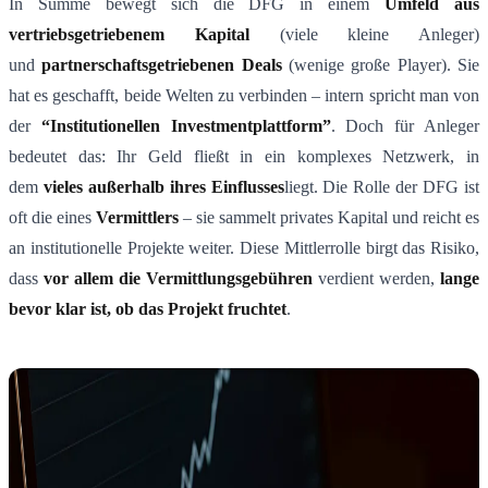
In Summe bewegt sich die DFG in einem
Umfeld aus
vertriebsgetriebenem Kapital
(viele kleine Anleger)
und
partnerschaftsgetriebenen Deals
(wenige große Player). Sie
hat es geschafft, beide Welten zu verbinden – intern spricht man von
der
“Institutionellen Investmentplattform”
​. Doch für Anleger
bedeutet das: Ihr Geld fließt in ein komplexes Netzwerk, in
dem
vieles au
ß
erhalb ihres Einflusses
liegt. Die Rolle der DFG ist
oft die eines
Vermittlers
– sie sammelt privates Kapital und reicht es
an institutionelle Projekte weiter. Diese Mittlerrolle birgt das Risiko,
dass
vor allem die Vermittlungsgeb
ü
hren
verdient werden,
lange
bevor klar ist, ob das Projekt fruchtet
.