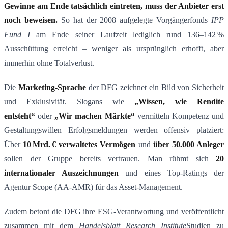
Gewinne am Ende tats
ä
chlich eintreten, muss der Anbieter erst
noch beweisen​
.
So hat der 2008 aufgelegte Vorgängerfonds
IPP
Fund I
am Ende seiner Laufzeit lediglich rund 136–142 %
Ausschüttung erreicht​ – weniger als ursprünglich erhofft, aber
immerhin ohne Totalverlust.
Die
Marketing-Sprache
der DFG zeichnet ein Bild von Sicherheit
und Exklusivität. Slogans wie
„Wissen, wie Rendite
entsteht“
oder
„Wir machen M
ä
rkte“
vermitteln Kompetenz und
Gestaltungswillen​ Erfolgsmeldungen werden offensiv platziert:
Über
10
Mrd.
€
verwaltetes Verm
ö
gen
und
ü
ber 50.000 Anleger
sollen der Gruppe bereits vertrauen​. Man rühmt sich
20
internationaler Auszeichnungen
​ und eines Top-Ratings der
Agentur Scope (AA-AMR) für das Asset-Management​.
Zudem betont die DFG ihre ESG-Verantwortung und veröffentlicht
zusammen mit dem
Handelsblatt Research Institute
Studien zu