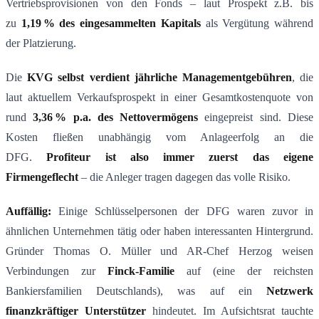
Vertriebsprovisionen von den Fonds – laut Prospekt z.B. bis
zu
1,19
% des eingesammelten Kapitals
als Vergütung während
der Platzierung​.
Die
KVG selbst verdient j
ä
hrliche Managementgeb
ü
hren
, die
laut aktuellem Verkaufsprospekt in einer Gesamtkostenquote von
rund
3,36
% p.a. des Nettoverm
ö
gens
eingepreist sind. Diese
Kosten fließen unabhängig vom Anlageerfolg an die
DFG.
Profiteur ist also immer zuerst das eigene
Firmengeflecht
– die Anleger tragen dagegen das volle Risiko.
Auffällig:
Einige Schlüsselpersonen der DFG waren zuvor in
ähnlichen Unternehmen tätig oder haben interessanten Hintergrund.
Gründer Thomas O. Müller und AR-Chef Herzog weisen
Verbindungen zur
Finck-Familie
auf (eine der reichsten
Bankiersfamilien Deutschlands), was auf ein
Netzwerk
finanzkr
ä
ftiger Unterst
ü
tzer
hindeutet. Im Aufsichtsrat tauchte