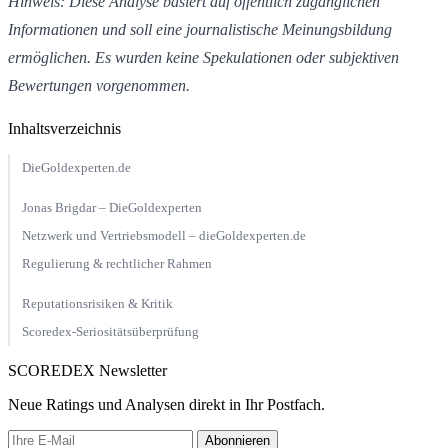
Hinweis:
Diese
Analyse
basiert
auf
öffentlich
zugänglichen
Informationen
und
soll
eine
journalistische
Meinungsbildung
ermöglichen.
Es
wurden
keine
Spekulationen
oder
subjektiven
Bewertungen
vorgenommen.
Inhaltsverzeichnis
DieGoldexperten.de
Jonas Brigdar – DieGoldexperten
Netzwerk und Vertriebsmodell – dieGoldexperten.de
Regulierung & rechtlicher Rahmen
Reputationsrisiken & Kritik
Scoredex-Seriositätsüberprüfung
SCOREDEX Newsletter
Neue Ratings und Analysen direkt in Ihr Postfach.
Abonnieren