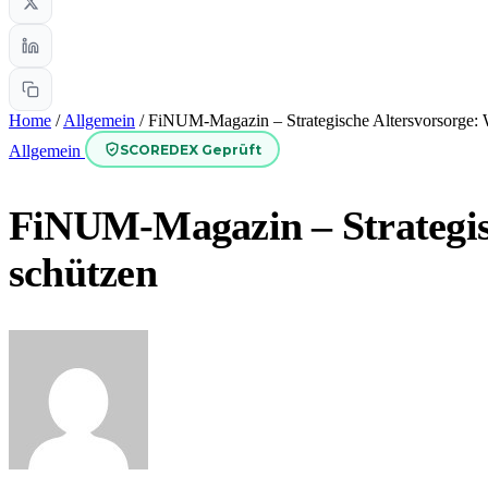
Home
/
Allgemein
/
FiNUM-Magazin – Strategische Altersvorsorge: W
SCOREDEX Geprüft
Allgemein
FiNUM-Magazin – Strategisc
schützen