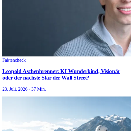
Faktencheck
Leopold Aschenbrenner: KI-Wunderkind, Visionär
oder der nächste Star der Wall Street?
23. Juli. 2026 · 37 Min.