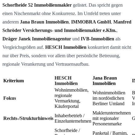
Schorfheide
52 Immobilienmakler
gelistet. Das spricht gegen
einen Nischenmarkt ohne Konkurrenz. Im Umfeld treten unter
anderem
Jana Braun Immobilien
,
IMMOBRA GmbH
,
Manfred
Schröder Versicherungs- und Immobilienmakler e.Kfm.
,
Dräger Janek Immobilienagentur
und
IVB-Immobilien
als
Vergleichsgrößen auf.
HESCH Immobilien
konkurriert damit nicht
nur über Preis, sondern vor allem über persönliche Betreuung,
regionale Verankerung und Vertrauensaufbau.
HESCH
Jana Braun
Kriterium
Immobilien
Immobilien
Wohnimmobilien,
Wohnimmobilien
B
regionale
Fokus
im nordöstlichen
V
Vermarktung,
Berliner Umland
I
Käuferportal
Maklerunternehmen
Inhaberbetrieb /
Rechts-/Strukturhinweis
mit regionaler
Einzelunternehmen
Personenmarke
Schorfheide /
Panketal / Barnim,