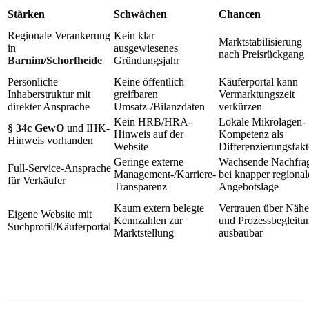
Stärken
Schwächen
Chancen
Regionale Verankerung
Kein klar
Marktstabilisierung
in
ausgewiesenes
nach Preisrückgang
Barnim/Schorfheide
Gründungsjahr
Persönliche
Keine öffentlich
Käuferportal kann
Inhaberstruktur mit
greifbaren
Vermarktungszeit
direkter Ansprache
Umsatz-/Bilanzdaten
verkürzen
Kein HRB/HRA-
Lokale Mikrolagen-
§ 34c GewO
und IHK-
Hinweis auf der
Kompetenz als
Hinweis vorhanden
Website
Differenzierungsfakt
Geringe externe
Wachsende Nachfra
Full-Service-Ansprache
Management-/Karriere-
bei knapper regional
für Verkäufer
Transparenz
Angebotslage
Kaum extern belegte
Vertrauen über Nähe
Eigene Website mit
Kennzahlen zur
und Prozessbegleitu
Suchprofil/Käuferportal
Marktstellung
ausbaubar