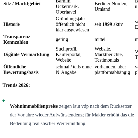
Barnim,
B
Sitz / Marktgebiet
Berliner Norden,
Uckermark,
u
Umland
Oberhavel
Gründungsjahr
s
Historie
öffentlich nicht
seit
1999
aktiv
E
klar ausgewiesen
Transparenz
gering
mittel
m
Kennzahlen
Suchprofil,
Website,
W
Digitale Vermarktung
Käuferportal,
Marktberichte,
T
Website
Testimonials
Öffentliche
schmal / teils ohne
vorhanden, aber
v
Bewertungsbasis
N-Angabe
plattformabhängig
p
Trends 2026:
Wohnimmobilienpreise
zeigen laut vdp nach dem Rücksetzer
der Vorjahre wieder Aufwärtstendenz; für Makler erhöht das die
Bedeutung realistischer Wertermittlung.