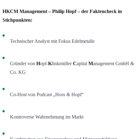
HKCM Management – Philip Hopf – der Faktencheck in
Stichpunkten:
Technischer Analyst mit Fokus Edelmetalle
Gründer von
H
opf-
K
linkmüller
C
apital
M
anagement GmbH &
Co. KG
Co-Host von Podcast „Hoss & Hopf“
Kontroverse Wahrnehmung im Markt