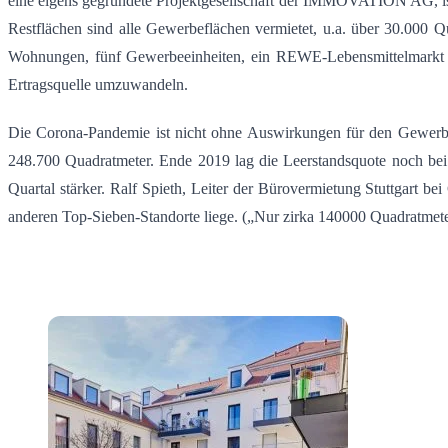
eine eigens gegründete Projektgesellschaft der IMMOVATION AG, ist
Restflächen sind alle Gewerbeflächen vermietet, u.a. über 30.000 
Wohnungen, fünf Gewerbeeinheiten, ein REWE-Lebensmittelmarkt u
Ertragsquelle umzuwandeln.
Die Corona-Pandemie ist nicht ohne Auswirkungen für den Gewerbe
248.700 Quadratmeter. Ende 2019 lag die Leerstandsquote noch bei 1
Quartal stärker. Ralf Spieth, Leiter der Bürovermietung Stuttgart be
anderen Top-Sieben-Standorte liege. („Nur zirka 140000 Quadratmeter