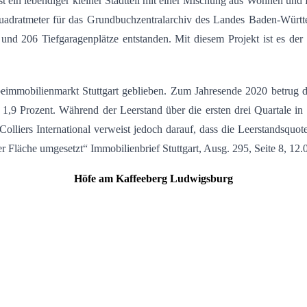
 ein lebendiger kleiner Stadtteil mit einer Mischung aus Wohnen und 
Quadratmeter für das Grundbuchzentralarchiv des Landes Baden-Württ
nd 206 Tiefgaragenplätze entstanden. Mit diesem Projekt ist es de
immobilienmarkt Stuttgart geblieben. Zum Jahresende 2020 betrug 
,9 Prozent. Während der Leerstand über die ersten drei Quartale in 
i Colliers International verweist jedoch darauf, dass die Leerstandsqu
 Fläche umgesetzt“ Immobilienbrief Stuttgart, Ausg. 295, Seite 8, 12.
Höfe am Kaffeeberg Ludwigsburg