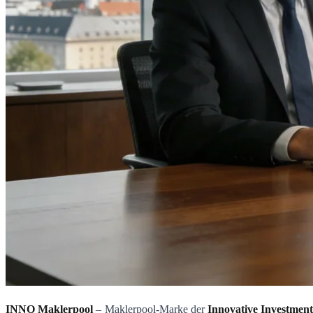
INNO Maklerpool
– Maklerpool-Marke der
Innovative Investme