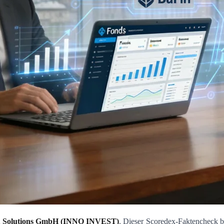
nt Solutions GmbH (INNO INVEST)
. Dieser Scoredex-Faktencheck b