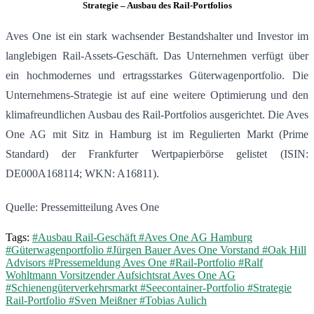
Strategie – Ausbau des Rail-Portfolios
Aves One ist ein stark wachsender Bestandshalter und Investor im
langlebigen Rail-Assets-Geschäft. Das Unternehmen verfügt über
ein hochmodernes und ertragsstarkes Güterwagenportfolio. Die
Unternehmens-Strategie ist auf eine weitere Optimierung und den
klimafreundlichen Ausbau des Rail-Portfolios ausgerichtet. Die Aves
One AG mit Sitz in Hamburg ist im Regulierten Markt (Prime
Standard) der Frankfurter Wertpapierbörse gelistet (ISIN:
DE000A168114; WKN: A16811).
Quelle: Pressemitteilung Aves One
Tags:
#Ausbau Rail-Geschäft
#Aves One AG Hamburg
#Güterwagenportfolio
#Jürgen Bauer Aves One Vorstand
#Oak Hill
Advisors
#Pressemeldung Aves One
#Rail-Portfolio
#Ralf
Wohltmann Vorsitzender Aufsichtsrat Aves One AG
#Schienengüterverkehrsmarkt
#Seecontainer-Portfolio
#Strategie
Rail-Portfolio
#Sven Meißner
#Tobias Aulich