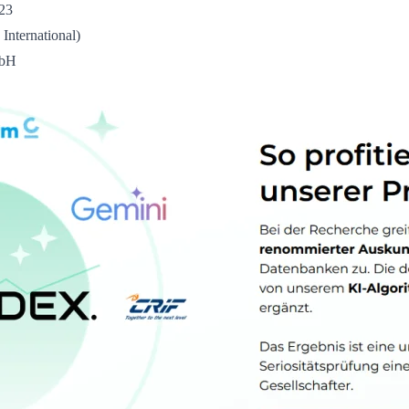
23
nternational)
mbH