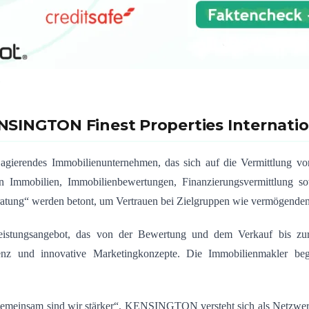
NSINGTON Finest Properties Internatio
al agierendes Immobilienunternehmen, das sich auf die Vermittlu
n Immobilien, Immobilienbewertungen, Finanzierungsvermittlung so
ratung“ werden betont, um Vertrauen bei Zielgruppen wie vermögende
eistungsangebot, das von der Bewertung und dem Verkauf bis zur
und innovative Marketingkonzepte. Die Immobilienmakler begle
Gemeinsam sind wir stärker“. KENSINGTON versteht sich als Netzwerk