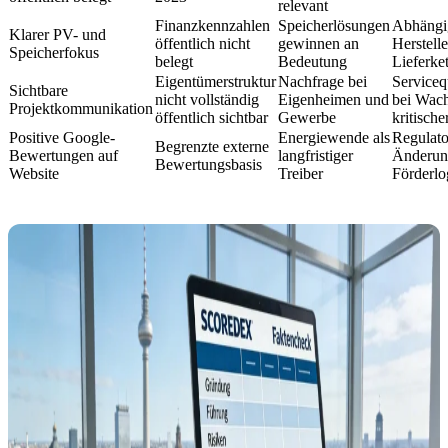
relevant
Finanzkennzahlen
Speicherlösungen
Abhängi
Klarer PV- und
öffentlich nicht
gewinnen an
Herstell
Speicherfokus
belegt
Bedeutung
Lieferke
Eigentümerstruktur
Nachfrage bei
Serviceq
Sichtbare
nicht vollständig
Eigenheimen und
bei Wac
Projektkommunikation
öffentlich sichtbar
Gewerbe
kritische
Positive Google-
Energiewende als
Regulato
Begrenzte externe
Bewertungen auf
langfristiger
Änderun
Bewertungsbasis
Website
Treiber
Förderlo