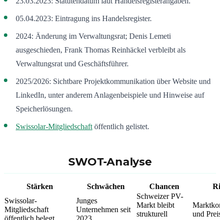
23.03.2023: Statutendatum laut Handelsregisterangaben.
05.04.2023: Eintragung ins Handelsregister.
2024: Änderung im Verwaltungsrat; Denis Lemeti
ausgeschieden, Frank Thomas Reinhäckel verbleibt als
Verwaltungsrat und Geschäftsführer.
2025/2026: Sichtbare Projektkommunikation über Website und
LinkedIn, unter anderem Anlagenbeispiele und Hinweise auf
Speicherlösungen.
Swissolar-Mitgliedschaft
öffentlich gelistet.
SWOT-Analyse
Stärken
Schwächen
Chancen
Ri
Schweizer PV-
Swissolar-
Junges
Markt bleibt
Marktkon
Mitgliedschaft
Unternehmen seit
strukturell
und Prei
öffentlich belegt
2023