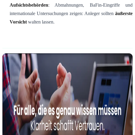
Aufsichtsbehörden
: Abmahnungen, BaFin-Eingriffe und
internationale Untersuchungen zeigen: Anleger sollten
äußerste
Vorsicht
walten lassen.