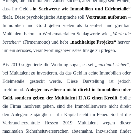
Anleger, die nach höheren Zinsen suchen, aber beruhigt sein wollen,
dass ihr Geld
„in Sachwerte wie Immobilien und Edelmetalle“
fließt. Diese psychologische Ansprache soll
Vertrauen aufbauen
–
Immobilien und Gold gelten vielen als krisenfest und greifbar.
Multitalent betont in Werbematerialien Schlagworte wie
„Werte die
bestehen“
(Firmenmotto) und hebt
„nachhaltige Projekte“
hervor,
um ein seriöses, verantwortungsbewusstes Image zu pflegen​.
Bis 2019 suggerierte die Werbung sogar, es sei
„maximal sicher“
,
bei Multitalent zu investieren, da das Geld in echte Immobilien oder
Edelmetalle gesteckt werde. Diese Darstellung ist jedoch
irreführend:
Anleger investieren nicht direkt in Immobilien oder
Gold, sondern geben der Multitalent II AG einen Kredit
​. Sollte
die Firma insolvent gehen, sind die Immobilienwerte nicht direkt
den Anlegern zugänglich – ihr Kapital steht im Feuer. So hat die
Verbraucherzentrale Hessen 2019 Multitalent wegen dieser
maximalen Sicherheitsversprechen abgemahnt​. Inzwischen findet