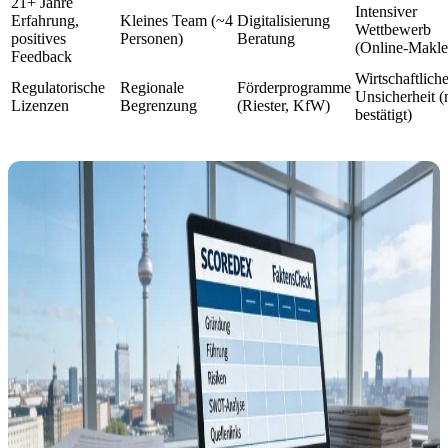
21+ Jahre
Intensiver
Erfahrung,
Kleines Team (~4
Digitalisierung
Wettbewerb
positives
Personen)
Beratung
(Online-Makle
Feedback
Wirtschaftlich
Regulatorische
Regionale
Förderprogramme
Unsicherheit (
Lizenzen
Begrenzung
(Riester, KfW)
bestätigt)