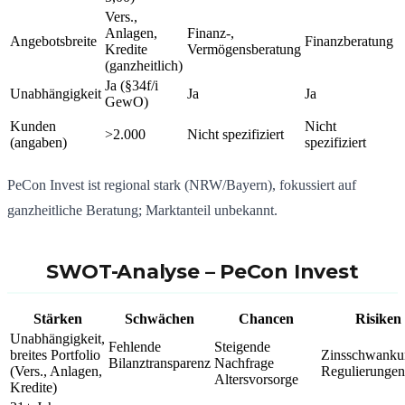
Vers.,
Anlagen,
Finanz-,
Angebotsbreite
Finanzberatung
Kredite
Vermögensberatung
(ganzheitlich)
Ja (§34f/i
Unabhängigkeit
Ja
Ja
GewO)
Kunden
Nicht
>2.000
Nicht spezifiziert
(angaben)
spezifiziert
PeCon Invest ist regional stark (NRW/Bayern), fokussiert auf
ganzheitliche Beratung; Marktanteil unbekannt.
SWOT-Analyse –
PeCon Invest
Stärken
Schwächen
Chancen
Risiken
Unabhängigkeit,
Fehlende
Steigende
breites Portfolio
Zinsschwanku
Bilanztransparenz
Nachfrage
(Vers., Anlagen,
Regulierunge
Altersvorsorge
Kredite)