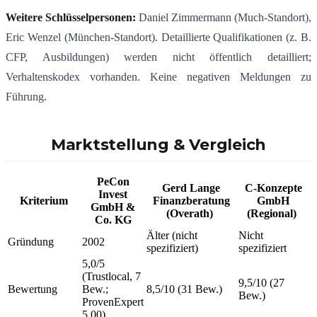
Weitere Schlüsselpersonen:
Daniel Zimmermann (Much-Standort),
Eric Wenzel (München-Standort). Detaillierte Qualifikationen (z. B.
CFP, Ausbildungen) werden nicht öffentlich detailliert;
Verhaltenskodex vorhanden. Keine negativen Meldungen zu
Führung.
Marktstellung & Vergleich
PeCon
Gerd Lange
C-Konzepte
Invest
Kriterium
Finanzberatung
GmbH
GmbH &
(Overath)
(Regional)
Co. KG
Älter (nicht
Nicht
Gründung
2002
spezifiziert)
spezifiziert
5,0/5
(Trustlocal, 7
9,5/10 (27
Bewertung
Bew.;
8,5/10 (31 Bew.)
Bew.)
ProvenExpert
5,00)