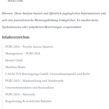
stock3.com
Hinweis:
Diese
Analyse
basiert
auf
öffentlich
zugänglichen
Informationen
und
soll
eine
journalistische
Meinungsbildung
ermöglichen.
Es
wurden
keine
Spekulationen
oder
subjektiven
Bewertungen
vorgenommen.
Inhaltsverzeichnis
PURCASA – Projekt Aurora Quartett
Management – PURCASA
Henner Gerth
Matthias Marte
CASALTUS Beteiligungs GmbH: Unternehmensprofil und Rolle
PURCASA – Marktstellung und Wettbewerb
Unternehmensdaten und Kennzahlen
PURCASA – Netzwerk
Regulierung & rechtlicher Rahmen