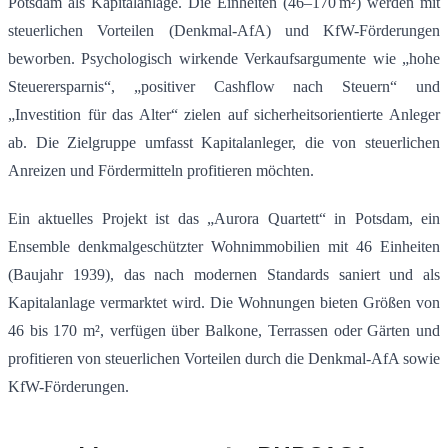
Potsdam als Kapitalanlage.
Die Einheiten (46–170 m²) werden mit
steuerlichen Vorteilen (Denkmal-AfA) und KfW-Förderungen
beworben.
Psychologisch wirkende Verkaufsargumente wie „hohe
Steuerersparnis“, „positiver Cashflow nach Steuern“ und
„Investition für das Alter“ zielen auf sicherheitsorientierte Anleger
ab.
Die Zielgruppe umfasst Kapitalanleger, die von steuerlichen
Anreizen und Fördermitteln profitieren möchten.
Ein aktuelles Projekt ist das „Aurora Quartett“ in Potsdam, ein
Ensemble denkmalgeschützter Wohnimmobilien mit 46 Einheiten
(Baujahr 1939), das nach modernen Standards saniert und als
Kapitalanlage vermarktet wird. Die Wohnungen bieten Größen von
46 bis 170 m², verfügen über Balkone, Terrassen oder Gärten und
profitieren von steuerlichen Vorteilen durch die Denkmal-AfA sowie
KfW-Förderungen.