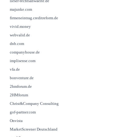
lieser-rechtsanwaelte.de
majunke.com
firmeneintrag.creditreform.de
vivid.money
webvalid.de
dnb.com
companyhouse.de
implisense.com
vfa.de
bonventure.de
2hmforum.de
2HMforum
Christ&Company Consulting
gof-partner.com
Onvista
MarketScreener Deutschland