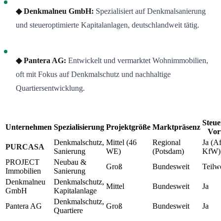
◆ Denkmalneu GmbH:
Spezialisiert auf Denkmalsanierung
und steueroptimierte Kapitalanlagen, deutschlandweit tätig.
◆ Pantera AG:
Entwickelt und vermarktet Wohnimmobilien,
oft mit Fokus auf Denkmalschutz und nachhaltige
Quartiersentwicklung.
Steue
Unternehmen
Spezialisierung
Projektgröße
Marktpräsenz
Vort
Denkmalschutz,
Mittel (46
Regional
Ja (A
PURCASA
Sanierung
WE)
(Potsdam)
KfW)
PROJECT
Neubau &
Groß
Bundesweit
Teilw
Immobilien
Sanierung
Denkmalneu
Denkmalschutz,
Mittel
Bundesweit
Ja
GmbH
Kapitalanlage
Denkmalschutz,
Pantera AG
Groß
Bundesweit
Ja
Quartiere