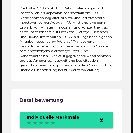
Umsatz
Die
ESTADOR GmbH
mit Sitz in
Marburg
ist auf
2.601.886 EUR
Immobilien als Kapitalanlage spezialisiert. Das
Unternehmen begleitet private und institutionelle
Gewinn
Investoren bei der Auswahl, Vermittlung und dem
Erwerb von Anlageimmobilien und konzentriert sich
1.273.472 EUR
dabei insbesondere auf Denkmal-, Pflege-, Bestands-
und Neubauimmobilien. ESTADOR legt nach eigenen
Anzahl Immobilien
Angaben besonderen Wert auf Transparenz,
persönliche Beratung und die Auswahl von Objekten
0
mit langfristigem Wertsteigerungs- und
Renditepotenzial. Das 2011 gegründete Unternehmen
betreut Anleger bundesweit und begleitet den
Gesamtwert der Immobilien
gesamten Investitionsprozess – von der Objektprüfung
0 EUR
über die Finanzierung bis zur Kaufabwicklung.
Sonstige Rechte (Patente, Trademarks, etc)
Ja
Detailbewertung
Kontinuität
Individuelle Merkmale