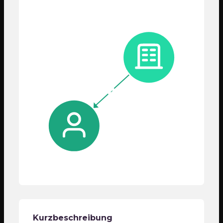
Finanzielle Situation
52,17%
SCOREDEX analysiert die finanzielle Situation des
-
Unternehmens "Estador GmbH" anhand weicher,
mittlerer und harter Kriterien. Hierzu werden
Merkmale wie die Kreditwürdigkeit, Anzahl und
Wert von Immobilien in Unternehmenshand sowie
die Kreditbelastung des überprüften Unternehmens
erfasst. Zusätzlich wird der Unternehmer zu einer
Selbsteinschätzung der vergangenen,
gegenwärtigen und zukünftigen finanziellen
Situation des Unternehmens befragt. Im Anschluss
werden diese Daten mit denen von Auskunfteien
abgeglichen und ein Scorewert ermittelt.
Stammkapital
25.000 EUR
Kurzbeschreibung