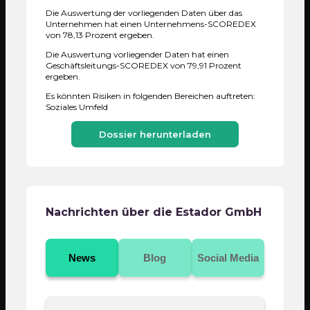
Unternehmens und setzt die Ergebnisse in
Die Auswertung der vorliegenden Daten über das
Verbindung mit Erfahrungen über die Referenzen
Unternehmen hat einen Unternehmens-SCOREDEX
und Referenzgeber. Auf dieser Basis wird ein
von 78,13 Prozent ergeben.
Scorewert über die Zuverlässigkeit, Seriosität und
Qualität des Netzwerks sowie der Referenzgeber
Die Auswertung vorliegender Daten hat einen
eines Unternehmens ermittelt.
Geschäftsleitungs-SCOREDEX von 79,91 Prozent
ergeben.
Positive Referenzen
Es könnten Risiken in folgenden Bereichen auftreten:
Soziales Umfeld
Real Estate Pilot AG
onOffice GmbH
mein-banker
Dossier herunterladen
Heinkelein & Fißler PartG mbB
Energieberatung Preiß GmbH
Unternehmer
Nachrichten über die Estador GmbH
Ausbildung
News
Blog
Social Media