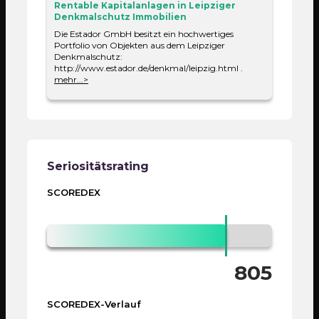
Rentable Kapitalanlagen in Leipziger
Denkmalschutz Immobilien
Die Estador GmbH besitzt ein hochwertiges
Portfolio von Objekten aus dem Leipziger
16%
Denkmalschutz:
http://www.estador.de/denkmal/leipzig.html .
mehr...>
Zur Bewertung von geschäftlicher Beständigkeit
werden diverse Merkmale untersucht. Hierzu
gehören: Daten der Geschäftstätigkeit, Zeitraum
bestehender Bankverbindungen,
Kommunikationsstrukturen und die Häufigkeit
eventueller Geschäftssitzwechsel.
Ehrenämter
Seriositätsrating
Nein
SCOREDEX
Mitgliedschaften
unbekannt
805
Finanzielle Situation
SCOREDEX-Verlauf