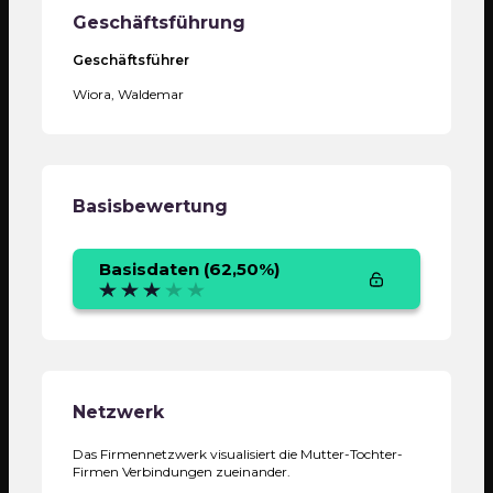
Geschäftsführung
Geschäftsführer
Wiora, Waldemar
Basisbewertung
Basisdaten (62,50%)
Daten aus öffentlichen Datenbanken,
Handelsregistern, Einwohnermeldeämtern sowie eine
standardisierte Intensivbefragung des Unternehmers
werden erfasst, individuell auf Plausibilität überprüft
und in die SCOREDEX Berechnung einbezogen.
Netzwerk
Unternehmen
Das Firmennetzwerk visualisiert die Mutter-Tochter-
Firmen Verbindungen zueinander.