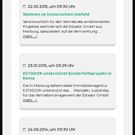
86,30%
22.05.2015, um 09:30 Uhr
Zur Bewertung von geschäftlicher Beständigkeit
Wohnen im historischen Umfeld
werden diverse Merkmale untersucht. Hierzu
Verantwortlich für den Vertrieb des ambitionierten
gehören: Daten der Geschäftstätigkeit, Zeitraum
Projektes zeichnet sich die Estador GmbH aus
bestehender Bankverbindungen,
Marburg, spezialisiert auf die Vermarktung ...
Kommunikationsstrukturen und die Häufigkeit
mehr...>
eventueller Geschäftssitzwechsel.
Formale Ausbildung
Universität (fachbezogen)
23.01.2015, um 09:29 Uhr
Berufserfahrung
ESTADOR unterstützt Kinderhilfsprojekt in
27 Jahre 3 Monate
Kenia
Die in Marburg beheimatete Immobilienagentur
Branchenerfahrung
ESTADOR unterstützt das ... Warsideh, zuständig
für das Vertriebsmanagement der Estador GmbH.
27 Jahre 3 Monate
mehr...>
Soziales Umfeld
24.06.2014, um 09:30 Uhr