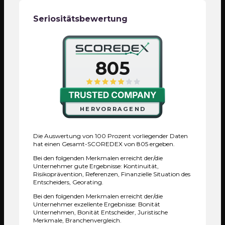
Rechercheergebnissen komprimiert und anhand
Vorhandensein und die Höhe von
Land des Hauptsitzes
dieser Datenbasis ein Scorewert ermittelt.
Schadenshaftpflichtversicherungen sowie die
Seriositätsbewertung
Professionalität des Controlling und des
Deutschland
Managements.
Gerichtsstand
Compliance
Deutschland
805
Ja, neben anderen Tätigkeiten
§34 GewO
Externe Prüfer
Ja
Ja
HERVORRAGEND
Die Auswertung von 100 Prozent vorliegender Daten
Referenzen
hat einen Gesamt-SCOREDEX von 805 ergeben.
Bei den folgenden Merkmalen erreicht der/die
Unternehmer gute Ergebnisse: Kontinuität,
Risikoprävention, Referenzen, Finanzielle Situation des
Entscheiders, Georating.
91,30%
Bei den folgenden Merkmalen erreicht der/die
Unternehmer exzellente Ergebnisse: Bonität
Unternehmen, Bonität Entscheider, Juristische
SCOREDEX analysiert vergangene Erfolge, das
Merkmale, Branchenvergleich.
Netzwerk und die Kooperationspartner des