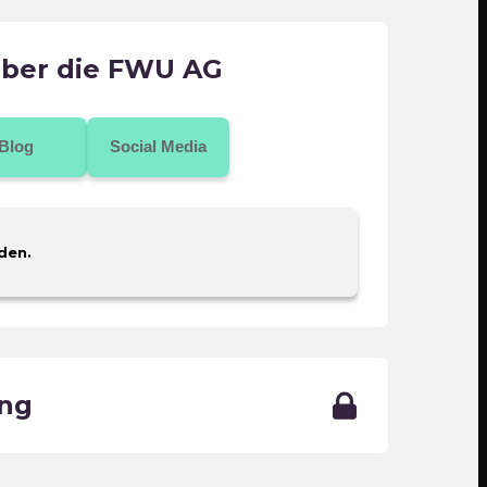
über die FWU AG
Blog
Social Media
den.
ing