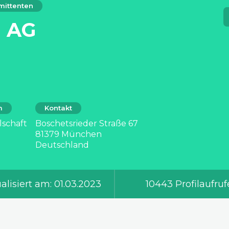
mittenten
 AG
m
Kontakt
lschaft
Boschetsrieder Straße 67
81379 München
Deutschland
alisiert am: 01.03.2023
10443 Profilaufruf