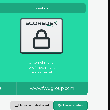
Kaufen
Unternehmens­
profil noch nicht
freigeschaltet.
e
www.fwugroup.com
Monitoring deaktiviert
Hinweis geben