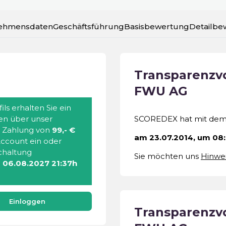
ehmensdaten
Geschäftsführung
Basisbewertung
Detailbe
Transparenz
FWU AG
ils erhalten Sie ein
ten über unser
SCOREDEX hat mit de
e Zahlung von
99,- €
am 23.07.2014, um 08:
 Account ein oder
schaltung
Sie möchten uns
Hinwe
m
06.08.2027 21:37h
Einloggen
Transparenz