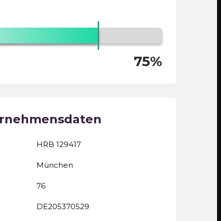
75%
ernehmensdaten
HRB 129417
München
76
DE205370529