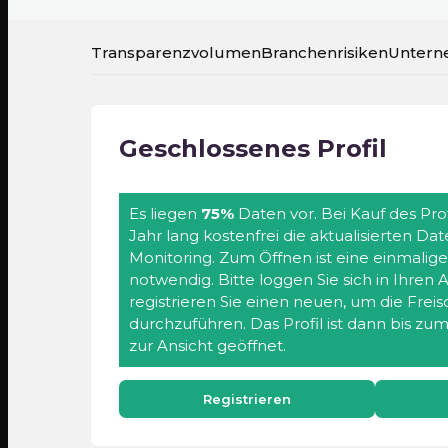
Transparenzvolumen
Branchenrisiken
Untern
Geschlossenes Profil
Es liegen
75%
Daten vor. Bei Kauf des Prof
Jahr lang kostenfrei die aktualisierten Da
Monitoring. Zum Öffnen ist eine einmalig
notwendig. Bitte loggen Sie sich in Ihren
registrieren Sie einen neuen, um die Frei
durchzuführen. Das Profil ist dann bis zu
zur Ansicht geöffnet.
Registrieren