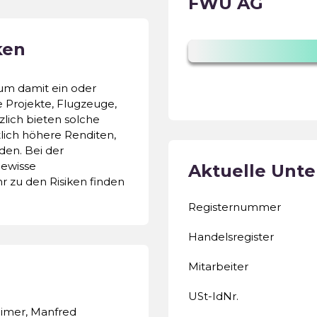
FWU AG
ken
um damit ein oder
 Projekte, Flugzeuge,
zlich bieten solche
lich höhere Renditen,
den. Bei der
ewisse
Aktuelle Unt
r zu den Risiken finden
Registernummer
Handelsregister
Mitarbeiter
USt-IdNr.
eimer, Manfred