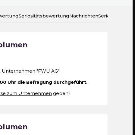
wertung
Seriositätsbewertung
Nachrichten
Seriositätsratin
volumen
m Unternehmen "FWU AG"
00 Uhr die Befragung durchgeführt.
ise zum Unternehmen
geben?
volumen