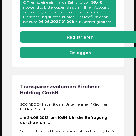
Öffnen ist eine einmalige Zahlung von
99,- €
notwendig. Bitte loggen Sie sich in Ihren Account
ein oder registrieren Sie einen neuen, um die
Freischaltung durchzuführen. Das Profil ist dann
bis zum
06.08.2027 21:20h
zur Ansicht geöffnet.
Registrieren
Einloggen
Transparenzvolumen
Kirchner
Holding GmbH
SCOREDEX hat mit dem Unternehmen "Kirchner
Holding GmbH"
am 24.08.2012, um 10:54 Uhr die Befragung
durchgeführt.
Sie möchten uns
Hinweise zum Unternehmen
geben?