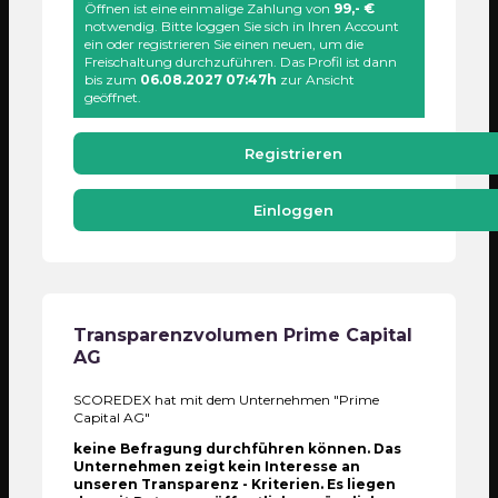
Öffnen ist eine einmalige Zahlung von
99,- €
notwendig. Bitte loggen Sie sich in Ihren Account
ein oder registrieren Sie einen neuen, um die
Freischaltung durchzuführen. Das Profil ist dann
bis zum
06.08.2027 07:47h
zur Ansicht
geöffnet.
Registrieren
Einloggen
Transparenzvolumen
Prime Capital
AG
SCOREDEX hat mit dem Unternehmen "Prime
Capital AG"
keine Befragung durchführen können. Das
Unternehmen zeigt kein Interesse an
unseren Transparenz - Kriterien. Es liegen