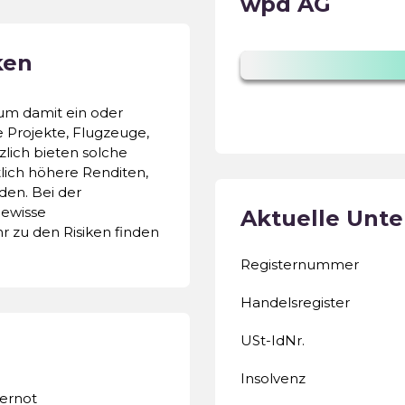
wpd AG
ken
um damit ein oder
 Projekte, Flugzeuge,
zlich bieten solche
lich höhere Renditen,
den. Bei der
ewisse
Aktuelle Unt
r zu den Risiken finden
Registernummer
Handelsregister
USt-IdNr.
Insolvenz
ernot