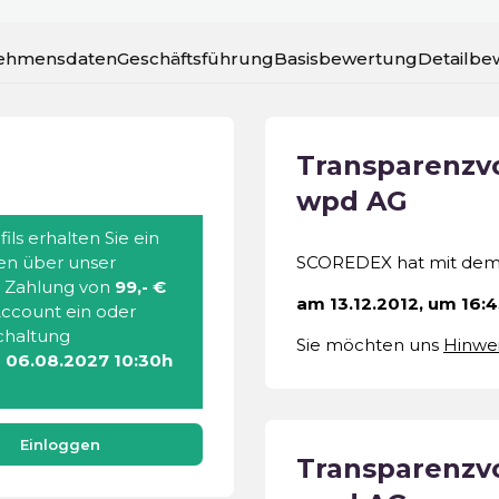
ehmensdaten
Geschäftsführung
Basisbewertung
Detailbe
Transparenz
wpd AG
ils erhalten Sie ein
ten über unser
SCOREDEX hat mit dem
e Zahlung von
99,- €
am 13.12.2012, um 16:
 Account ein oder
schaltung
Sie möchten uns
Hinwe
m
06.08.2027 10:30h
Einloggen
Transparenz