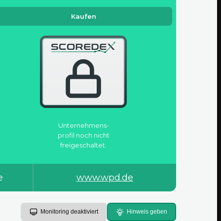
Kaufen
Unternehmens­
profil noch nicht
freigeschaltet.
e
www.wpd.de
Monitoring deaktiviert
Hinweis geben