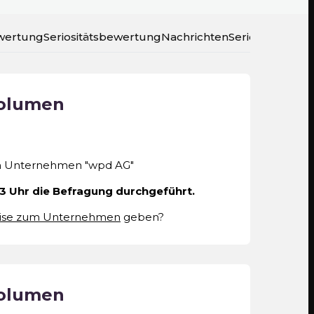
wertung
Seriositätsbewertung
Nachrichten
Seriositätsratin
volumen
 Unternehmen "wpd AG"
43 Uhr die Befragung durchgeführt.
ise zum Unternehmen
geben?
volumen