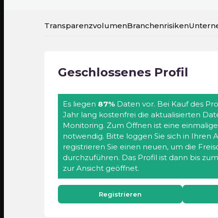
Transparenzvolumen
Branchenrisiken
Untern
Geschlossenes Profil
Es liegen
87%
Daten vor. Bei Kauf des Prof
Jahr lang kostenfrei die aktualisierten Da
Monitoring. Zum Öffnen ist eine einmalig
notwendig. Bitte loggen Sie sich in Ihren
registrieren Sie einen neuen, um die Frei
durchzuführen. Das Profil ist dann bis zu
zur Ansicht geöffnet.
Registrieren