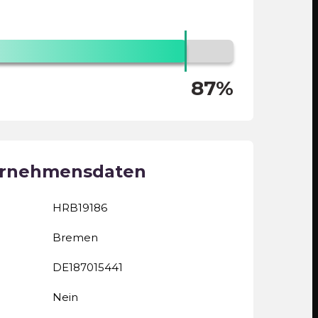
87%
ernehmensdaten
HRB19186
Bremen
DE187015441
Nein