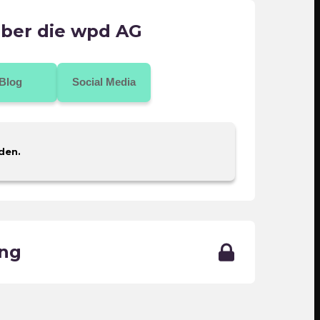
über die wpd AG
Blog
Social Media
den.
ing