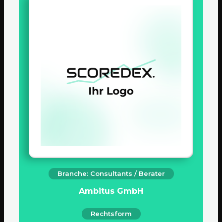
Branche: Consultants / Berater
Ambitus GmbH
Rechtsform