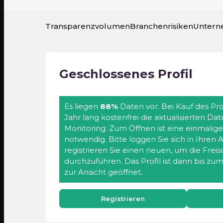
Transparenzvolumen
Branchenrisiken
Untern
Geschlossenes Profil
Es liegen
88%
Daten vor. Bei Kauf des Prof
Jahr lang kostenfrei die aktualisierten Da
Monitoring. Zum Öffnen ist eine einmalig
notwendig. Bitte loggen Sie sich in Ihren
registrieren Sie einen neuen, um die Frei
durchzuführen. Das Profil ist dann bis zu
zur Ansicht geöffnet.
Registrieren