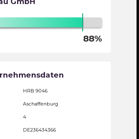
bau GmbH
88%
ernehmensdaten
HRB 9046
Aschaffenburg
4
DE236434366