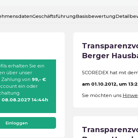
ehmensdaten
Geschäftsführung
Basisbewertung
Detailbe
Transparenz
Berger Haus
ils erhalten Sie ein
ten über unser
SCOREDEX hat mit de
e Zahlung von
99,- €
am 01.10.2012, um 13:
 Account ein oder
schaltung
Sie möchten uns
Hinwe
m
08.08.2027 14:44h
Einloggen
Transparenz