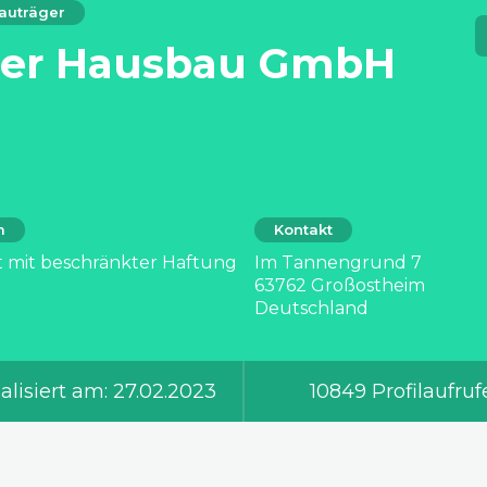
auträger
ger Hausbau GmbH
m
Kontakt
t mit beschränkter Haftung
Im Tannengrund 7
63762 Großostheim
Deutschland
alisiert am: 27.02.2023
10849 Profilaufruf