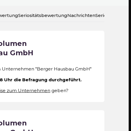
wertung
Seriositätsbewertung
Nachrichten
Seriositätsratin
volumen
bau GmbH
m Unternehmen "Berger Hausbau GmbH"
28 Uhr die Befragung durchgeführt.
ise zum Unternehmen
geben?
volumen