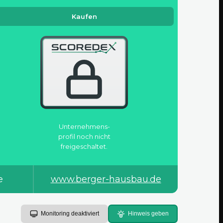
Kaufen
Unternehmens­
profil noch nicht
freigeschaltet.
e
www.berger-hausbau.de
Monitoring deaktiviert
Hinweis geben