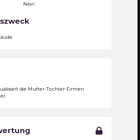
Nein
szweck
bäude
alisiert die Mutter-Tochter-Firmen
er.
wertung