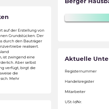
Berger Haus
ken
t auf der Erstellung von
enen Grundstücken. Der
ss durch den Bauträger
vertriebe realisiert.
sland
, ist zwingend eine
Aktuelle Unt
erlich. Aber selbst
 verfügt, birgt die
Registernummer
sweise die
sich. Mehr
Handelsregister
Mitarbeiter
USt-IdNr.