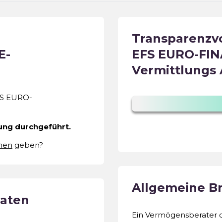
Transparenz
E-
EFS EURO-FI
Vermittlungs
FS EURO-
ung durchgeführt.
men
geben?
Allgemeine B
aten
Ein Vermögensberater o