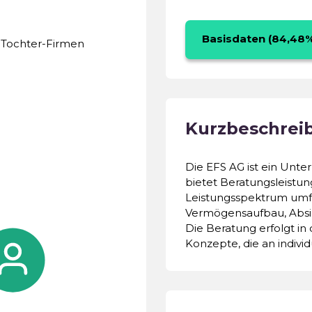
Basisdaten (84,48
r-Tochter-Firmen
Daten aus öffentlichen
Einwohnermeldeämtern 
Intensivbefragung des U
Kurzbeschrei
auf Plausibilität über
einbezogen.
Die EFS AG ist ein Unt
Unternehmen
bietet Beratungsleistun
Leistungsspektrum umf
Vermögensaufbau, Absic
Finanzielle Situation
Die Beratung erfolgt in 
Konzepte, die an indivi