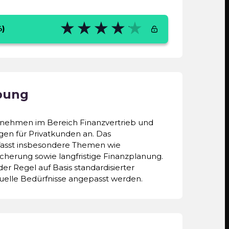
%)
 Datenbanken, Handelsregistern,
sowie eine standardisierte
nternehmers werden erfasst, individuell
bung
prüft und in die SCOREDEX Berechnung
ernehmen im Bereich Finanzvertrieb und
gen für Privatkunden an. Das
asst insbesondere Themen wie
herung sowie langfristige Finanzplanung.
der Regel auf Basis standardisierter
duelle Bedürfnisse angepasst werden.
72,72%