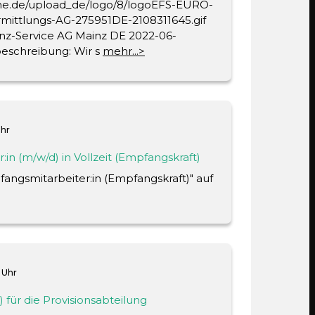
one.de/upload_de/logo/8/logoEFS-EURO-
er Geschäftssitzwechsel.
Nein
92,35%
ittlungs-AG-275951DE-2108311645.gif
nz-Service AG Mainz DE 2022-06-
11.06.1997
Nein
beschreibung: Wir s
mehr...>
lung des Entscheiders
greift SCOREDEX auch auf Score-Werte
29 Jahre 1 Monat
uskunfteien zurück. Diese liefern eine
ung der Kreditausfallwahrscheinlichkeit
20 Jahre
onen innerhalb der nächsten zwölf
s
Deutschland
t
14 Jahre
Uhr
gs werden mit SCOREDEX
en komprimiert und anhand dieser
Deutschland
in (m/w/d) in Vollzeit (Empfangskraft)
19 Jahre
wert ermittelt.
angsmitarbeiter:in (Empfangskraft)" auf
Ja
it
19 Jahre
 Uhr
) für die Provisionsabteilung