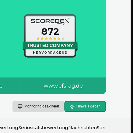
-
872
HERVORRAGEND
fe
www.efs-ag.de
Monitoring deaktiviert
Hinweis geben
wertung
Seriositätsbewertung
Nachrichten
Seriositätsratin