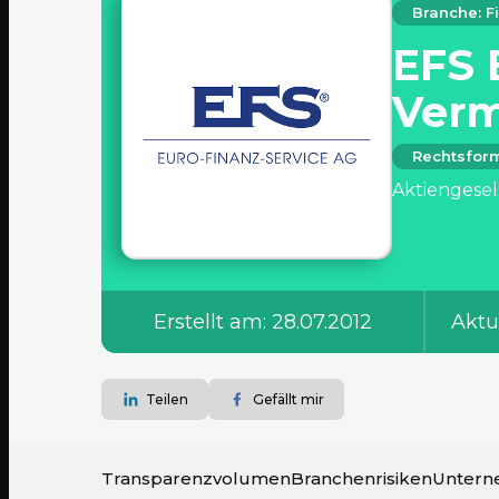
Branche: 
EFS 
Verm
Rechtsfor
Aktiengesel
Erstellt am: 28.07.2012
Aktu
Teilen
Gefällt mir
Transparenzvolumen
Branchenrisiken
Untern