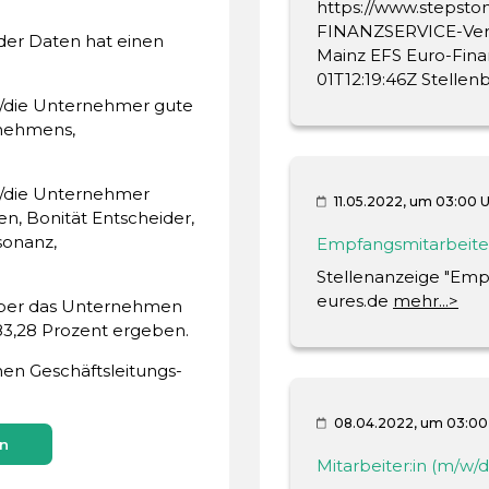
https://www.stepst
Häufigkeit eventuell
Unternehmen
FINANZSERVICE-Verm
der Daten hat einen
Mainz EFS Euro-Fina
Gründungsdatum
Unternehmer
01T12:19:46Z Stellen
Zur Bonitäts-Beurtei
r/die Unternehmer gute
(Geschäftsführers) 
aktiv seit
rnehmens,
anderer Wirtschaftsa
Bankverbindung seit
statistische Beurteil
der bewerteten Pers
Land des Hauptsitze
r/die Unternehmer
Geschäftsadresse sei
11.05.2022, um 03:00 
Monate. Die Scorin
n, Bonität Entscheider,
Rechercheergebniss
Gerichtsstand
sonanz,
Empfangsmitarbeiter:
Telefonnummer seit
Datenbasis ein Score
§34 GewO
Stellenanzeige "Empf
Mobilfunknummer se
eures.de
mehr...>
über das Unternehmen
,28 Prozent ergeben.
en Geschäftsleitungs-
Risikoprävention
08.04.2022, um 03:00
n
Mitarbeiter:in (m/w/d