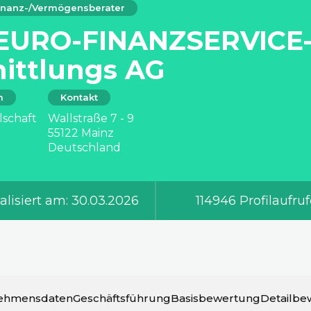
Finanz-/Vermögensberater
EURO-FINANZSERVICE
ittlungs AG
m
Kontakt
lschaft
Wallstraße 7 - 9
55122 Mainz
Deutschland
alisiert am: 30.03.2026
114946 Profilaufru
ehmensdaten
Geschäftsführung
Basisbewertung
Detailbe