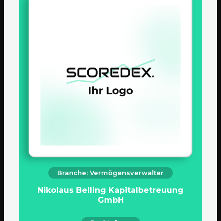
Branche: Vermögensverwalter
Nikolaus Belling Kapitalbetreuung
GmbH