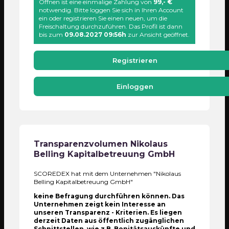
Öffnen ist eine einmalige Zahlung von
99,- €
notwendig. Bitte loggen Sie sich in Ihren Account
ein oder registrieren Sie einen neuen, um die
Freischaltung durchzuführen. Das Profil ist dann
bis zum
09.08.2027 09:56h
zur Ansicht geöffnet.
Registrieren
Einloggen
Transparenzvolumen
Nikolaus
Belling Kapitalbetreuung GmbH
SCOREDEX hat mit dem Unternehmen "Nikolaus
Belling Kapitalbetreuung GmbH"
keine Befragung durchführen können. Das
Unternehmen zeigt kein Interesse an
unseren Transparenz - Kriterien. Es liegen
derzeit Daten aus öffentlich zugänglichen
Schnittstellen, wie z.B. Bonitätsauskünfte und