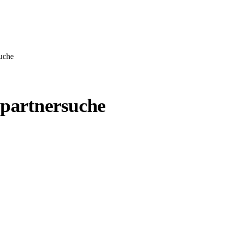
suche
spartnersuche