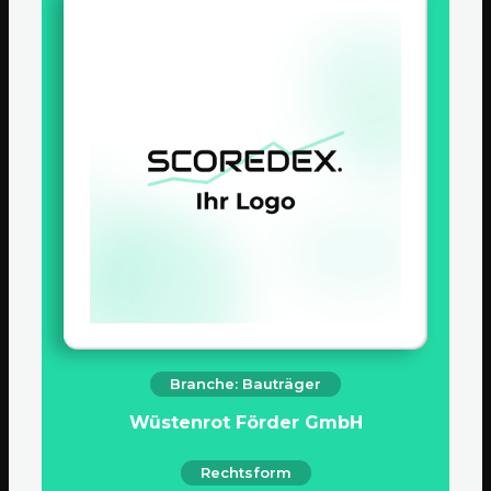
Branche: Bauträger
Wüstenrot Förder GmbH
Rechtsform