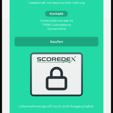
Gesellschaft mit beschränkter Haftung
Kontakt
Hohenzollernstraße 46
71638 Ludwigsburg
Deutschland
Kaufen
Unternehmens­profil noch nicht freigeschaltet.