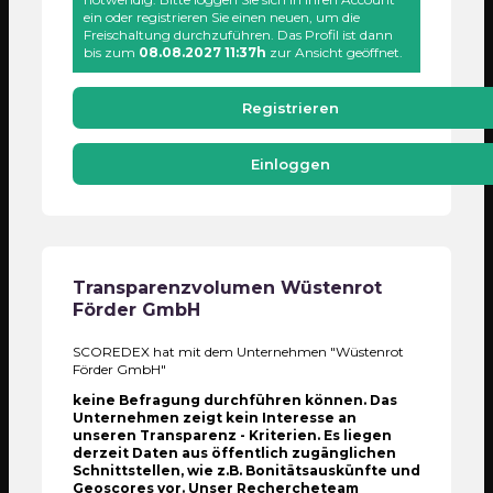
ein oder registrieren Sie einen neuen, um die
Freischaltung durchzuführen. Das Profil ist dann
bis zum
08.08.2027 11:37h
zur Ansicht geöffnet.
Registrieren
Einloggen
Transparenzvolumen
Wüstenrot
Förder GmbH
SCOREDEX hat mit dem Unternehmen "Wüstenrot
Förder GmbH"
keine Befragung durchführen können. Das
Unternehmen zeigt kein Interesse an
unseren Transparenz - Kriterien. Es liegen
derzeit Daten aus öffentlich zugänglichen
Schnittstellen, wie z.B. Bonitätsauskünfte und
Geoscores vor. Unser Rechercheteam